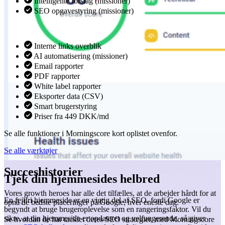
Intelligente forslag (missioner)
SEO opgavestyring (missioner)
Interne links overblik
AI automatisering (missioner)
Email rapporter
PDF rapporter
White label rapporter
Eksporter data (CSV)
Smart brugerstyring
Priser fra 449 DKK/md
Se alle funktioner i Morningscore kort oplistet ovenfor.
Se alle værktøjer
Succeshistorier
Tjek din hjemmesides helbred
Vores growth heroes har alle det tilfælles, at de arbejder hårdt for at
En fejlfri hjemmeside er en vigtig del af SEO, fordi Google er
opnå de bedste placeringer på Google, hver eneste dag.
begyndt at bruge brugeroplevelse som en rangeringsfaktor. Vil du
sikre, at din hjemmeside er opdateret og velfungerende, så giver
Se hvordan de har tacklet deres SEO strategier, med Morningscore