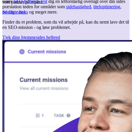
vores
SEO-helbreds test
dig en letforståelig oversigt over din sides
som partner på rejsen.
præstation inden for områder som
sidehastighed
,
titeloptimering
,
ødelagte links
Se alle cases
og meget mere.
Finder du et problem, som du vil arbejde på, kan du nemt lave det til
en SEO-mission - og løse problemet.
Tjek dine hjemmesides helbred