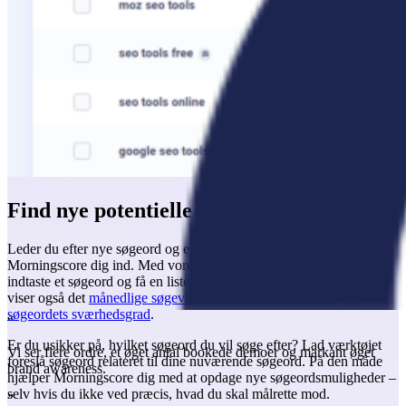
Find nye potentielle søgeord
Leder du efter nye søgeord og emner at målrette mod, så dækker
Morningscore dig ind. Med vores
søgeords research værktøj
kan du
indtaste et søgeord og få en liste over relaterede søgeord. Værktøjet
viser også det
månedlige søgevolumen
,
Google Ads CPC
og
søgeordets sværhedsgrad
.
“
Er du usikker på, hvilket søgeord du vil søge efter? Lad værktøjet
Vi ser flere ordre, et øget antal bookede demoer og markant øget
foreslå søgeord relateret til dine nuværende søgeord. På den måde
brand awareness.
hjælper Morningscore dig med at opdage nye søgeords­muligheder –
selv hvis du ikke ved præcis, hvad du skal målrette mod.
”