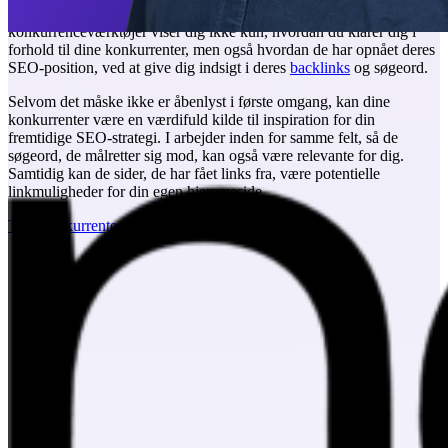
Viden er halvdelen af kampen – og det gælder også i SEO. Vores
konkurrenceværktøjer viser dig ikke kun, hvordan du klarer dig i
forhold til dine konkurrenter, men også hvordan de har opnået deres
SEO-position, ved at give dig indsigt i deres
backlinks
og søgeord.
Selvom det måske ikke er åbenlyst i første omgang, kan dine
konkurrenter være en værdifuld kilde til inspiration for din
fremtidige SEO-strategi. I arbejder inden for samme felt, så de
søgeord, de målretter sig mod, kan også være relevante for dig.
Samtidig kan de sider, de har fået links fra, være potentielle
linkmuligheder for din egen hjemmeside.
Tjek konkurrenters SEO