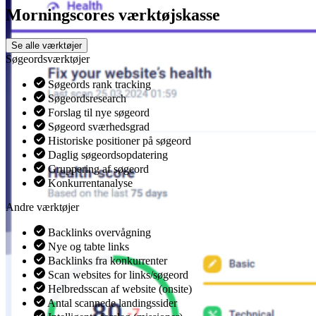
Morningscores værktøjskasse
Se alle værktøjer
Søgeordsværktøjer
Søgeords rank tracking
Søgeordsresearch
Forslag til nye søgeord
Søgeord sværhedsgrad
Historiske positioner på søgeord
Daglig søgeordsopdatering
Gruppering af søgeord
Konkurrentanalyse
Andre værktøjer
Backlinks overvågning
Nye og tabte links
Backlinks fra konkurrenter
Scan websites for links/søgeord
Helbredsscan af website (onsite)
Antal scannede landingssider