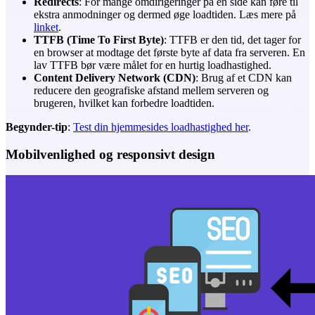
Redirects
: For mange omdirigeringer på en side kan føre til
ekstra anmodninger og dermed øge loadtiden. Læs mere på
linket
.
TTFB (Time To First Byte)
: TTFB er den tid, det tager for
en browser at modtage det første byte af data fra serveren. En
lav TTFB bør være målet for en hurtig loadhastighed.
Content Delivery Network (CDN)
: Brug af et CDN kan
reducere den geografiske afstand mellem serveren og
brugeren, hvilket kan forbedre loadtiden.
Begynder-tip
:
Test din hjemmesides loadhastighed her
.
Mobilvenlighed og responsivt design