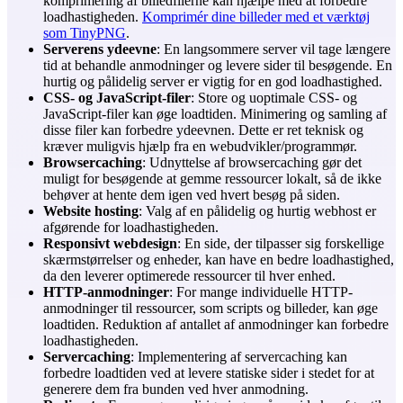
komprimering af billedfilerne kan hjælpe med at forbedre
loadhastigheden.
Komprimér dine billeder med et værktøj
som TinyPNG
.
Serverens ydeevne
: En langsommere server vil tage længere
tid at behandle anmodninger og levere sider til besøgende. En
hurtig og pålidelig server er vigtig for en god loadhastighed.
CSS- og JavaScript-filer
: Store og uoptimale CSS- og
JavaScript-filer kan øge loadtiden. Minimering og samling af
disse filer kan forbedre ydeevnen. Dette er ret teknisk og
kræver muligvis hjælp fra en webudvikler/programmør.
Browsercaching
: Udnyttelse af browsercaching gør det
muligt for besøgende at gemme ressourcer lokalt, så de ikke
behøver at hente dem igen ved hvert besøg på siden.
Website hosting
: Valg af en pålidelig og hurtig webhost er
afgørende for loadhastigheden.
Responsivt webdesign
: En side, der tilpasser sig forskellige
skærmstørrelser og enheder, kan have en bedre loadhastighed,
da den leverer optimerede ressourcer til hver enhed.
HTTP-anmodninger
: For mange individuelle HTTP-
anmodninger til ressourcer, som scripts og billeder, kan øge
loadtiden. Reduktion af antallet af anmodninger kan forbedre
loadhastigheden.
Servercaching
: Implementering af servercaching kan
forbedre loadtiden ved at levere statiske sider i stedet for at
generere dem fra bunden ved hver anmodning.