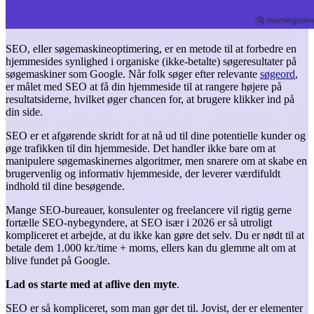
SEO, eller søgemaskineoptimering, er en metode til at forbedre en
hjemmesides synlighed i organiske (ikke-betalte) søgeresultater på
søgemaskiner som Google. Når folk søger efter relevante
søgeord
,
er målet med SEO at få din hjemmeside til at rangere højere på
resultatsiderne, hvilket øger chancen for, at brugere klikker ind på
din side.
SEO er et afgørende skridt for at nå ud til dine potentielle kunder og
øge trafikken til din hjemmeside. Det handler ikke bare om at
manipulere søgemaskinernes algoritmer, men snarere om at skabe en
brugervenlig og informativ hjemmeside, der leverer værdifuldt
indhold til dine besøgende.
Mange SEO-bureauer, konsulenter og freelancere vil rigtig gerne
fortælle SEO-nybegyndere, at SEO især i 2026 er så utroligt
kompliceret et arbejde, at du ikke kan gøre det selv. Du er nødt til at
betale dem 1.000 kr./time + moms, ellers kan du glemme alt om at
blive fundet på Google.
Lad os starte med at aflive den myte
.
SEO er så kompliceret, som man gør det til. Jovist, der er elementer