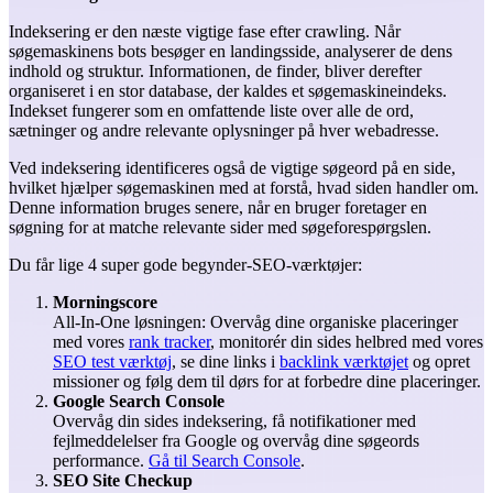
Indeksering er den næste vigtige fase efter crawling. Når
søgemaskinens bots besøger en landingsside, analyserer de dens
indhold og struktur. Informationen, de finder, bliver derefter
organiseret i en stor database, der kaldes et søgemaskineindeks.
Indekset fungerer som en omfattende liste over alle de ord,
sætninger og andre relevante oplysninger på hver webadresse.
Ved indeksering identificeres også de vigtige søgeord på en side,
hvilket hjælper søgemaskinen med at forstå, hvad siden handler om.
Denne information bruges senere, når en bruger foretager en
søgning for at matche relevante sider med søgeforespørgslen.
Du får lige 4 super gode begynder-SEO-værktøjer:
Morningscore
All-In-One løsningen: Overvåg dine organiske placeringer
med vores
rank tracker
, monitorér din sides helbred med vores
SEO test værktøj
, se dine links i
backlink værktøjet
og opret
missioner og følg dem til dørs for at forbedre dine placeringer.
Google Search Console
Overvåg din sides indeksering, få notifikationer med
fejlmeddelelser fra Google og overvåg dine søgeords
performance.
Gå til Search Console
.
SEO Site Checkup