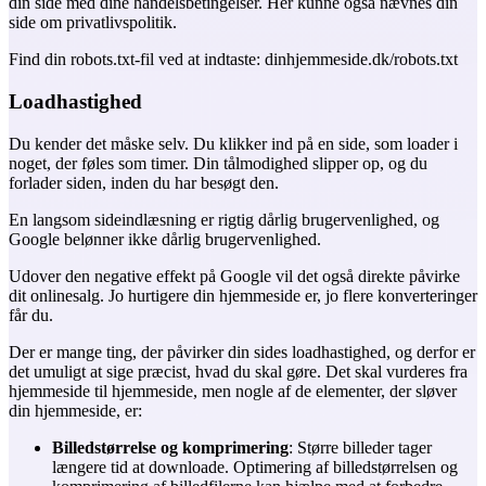
din side med dine handelsbetingelser. Her kunne også nævnes din
side om privatlivspolitik.
Find din robots.txt-fil ved at indtaste: dinhjemmeside.dk/robots.txt
Loadhastighed
Du kender det måske selv. Du klikker ind på en side, som loader i
noget, der føles som timer. Din tålmodighed slipper op, og du
forlader siden, inden du har besøgt den.
En langsom sideindlæsning er rigtig dårlig brugervenlighed, og
Google belønner ikke dårlig brugervenlighed.
Udover den negative effekt på Google vil det også direkte påvirke
dit onlinesalg. Jo hurtigere din hjemmeside er, jo flere konverteringer
får du.
Der er mange ting, der påvirker din sides loadhastighed, og derfor er
det umuligt at sige præcist, hvad du skal gøre. Det skal vurderes fra
hjemmeside til hjemmeside, men nogle af de elementer, der sløver
din hjemmeside, er:
Billedstørrelse og komprimering
: Større billeder tager
længere tid at downloade. Optimering af billedstørrelsen og