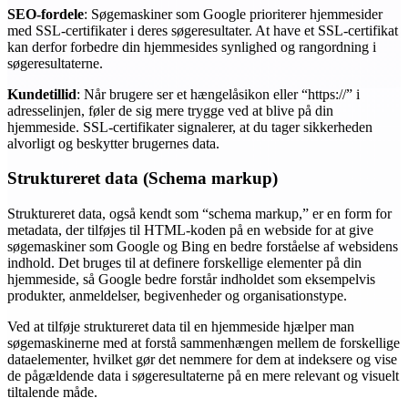
SEO-fordele
: Søgemaskiner som Google prioriterer hjemmesider
med SSL-certifikater i deres søgeresultater. At have et SSL-certifikat
kan derfor forbedre din hjemmesides synlighed og rangordning i
søgeresultaterne.
Kundetillid
: Når brugere ser et hængelåsikon eller “https://” i
adresselinjen, føler de sig mere trygge ved at blive på din
hjemmeside. SSL-certifikater signalerer, at du tager sikkerheden
alvorligt og beskytter brugernes data.
Struktureret data (Schema markup)
Struktureret data, også kendt som “schema markup,” er en form for
metadata, der tilføjes til HTML-koden på en webside for at give
søgemaskiner som Google og Bing en bedre forståelse af websidens
indhold. Det bruges til at definere forskellige elementer på din
hjemmeside, så Google bedre forstår indholdet som eksempelvis
produkter, anmeldelser, begivenheder og organisationstype.
Ved at tilføje struktureret data til en hjemmeside hjælper man
søgemaskinerne med at forstå sammenhængen mellem de forskellige
dataelementer, hvilket gør det nemmere for dem at indeksere og vise
de pågældende data i søgeresultaterne på en mere relevant og visuelt
tiltalende måde.