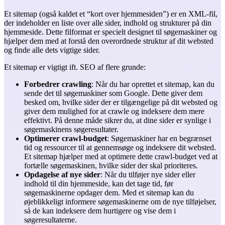
Et sitemap (også kaldet et “kort over hjemmesiden”) er en XML-fil,
der indeholder en liste over alle sider, indhold og strukturer på din
hjemmeside. Dette filformat er specielt designet til søgemaskiner og
hjælper dem med at forstå den overordnede struktur af dit websted
og finde alle dets vigtige sider.
Et sitemap er vigtigt ift. SEO af flere grunde:
Forbedrer crawling
: Når du har oprettet et sitemap, kan du
sende det til søgemaskiner som Google. Dette giver dem
besked om, hvilke sider der er tilgængelige på dit websted og
giver dem mulighed for at crawle og indeksere dem mere
effektivt. På denne måde sikrer du, at dine sider er synlige i
søgemaskinens søgeresultater.
Optimerer crawl-budget
: Søgemaskiner har en begrænset
tid og ressourcer til at gennemsøge og indeksere dit websted.
Et sitemap hjælper med at optimere dette crawl-budget ved at
fortælle søgemaskinen, hvilke sider der skal prioriteres.
Opdagelse af nye sider
: Når du tilføjer nye sider eller
indhold til din hjemmeside, kan det tage tid, før
søgemaskinerne opdager dem. Med et sitemap kan du
øjeblikkeligt informere søgemaskinerne om de nye tilføjelser,
så de kan indeksere dem hurtigere og vise dem i
søgeresultaterne.