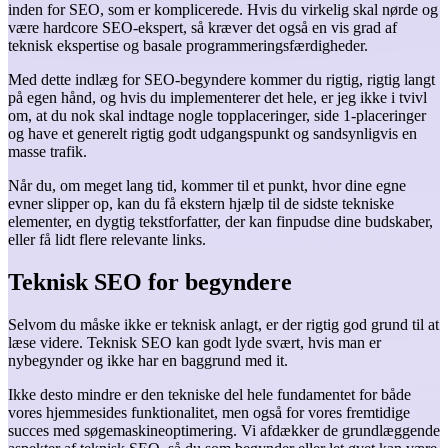
inden for SEO, som er komplicerede. Hvis du virkelig skal nørde og
være hardcore SEO-ekspert, så kræver det også en vis grad af
teknisk ekspertise og basale programmeringsfærdigheder.
Med dette indlæg for SEO-begyndere kommer du rigtig, rigtig langt
på egen hånd, og hvis du implementerer det hele, er jeg ikke i tvivl
om, at du nok skal indtage nogle topplaceringer, side 1-placeringer
og have et generelt rigtig godt udgangspunkt og sandsynligvis en
masse trafik.
Når du, om meget lang tid, kommer til et punkt, hvor dine egne
evner slipper op, kan du få ekstern hjælp til de sidste tekniske
elementer, en dygtig tekstforfatter, der kan finpudse dine budskaber,
eller få lidt flere relevante links.
Teknisk SEO for begyndere
Selvom du måske ikke er teknisk anlagt, er der rigtig god grund til at
læse videre. Teknisk SEO kan godt lyde svært, hvis man er
nybegynder og ikke har en baggrund med it.
Ikke desto mindre er den tekniske del hele fundamentet for både
vores hjemmesides funktionalitet, men også for vores fremtidige
succes med søgemaskineoptimering. Vi afdækker de grundlæggende