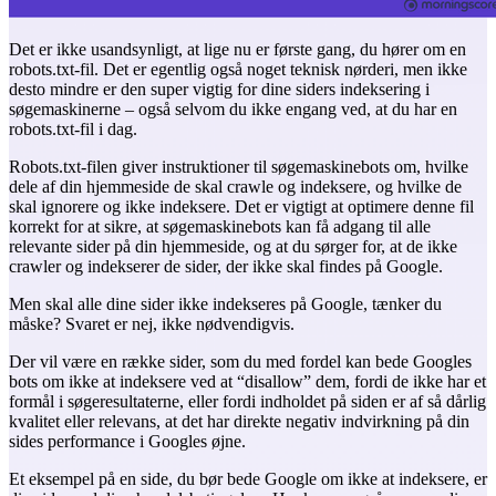
Det er ikke usandsynligt, at lige nu er første gang, du hører om en
robots.txt-fil. Det er egentlig også noget teknisk nørderi, men ikke
desto mindre er den super vigtig for dine siders indeksering i
søgemaskinerne – også selvom du ikke engang ved, at du har en
robots.txt-fil i dag.
Robots.txt-filen giver instruktioner til søgemaskinebots om, hvilke
dele af din hjemmeside de skal crawle og indeksere, og hvilke de
skal ignorere og ikke indeksere. Det er vigtigt at optimere denne fil
korrekt for at sikre, at søgemaskinebots kan få adgang til alle
relevante sider på din hjemmeside, og at du sørger for, at de ikke
crawler og indekserer de sider, der ikke skal findes på Google.
Men skal alle dine sider ikke indekseres på Google, tænker du
måske? Svaret er nej, ikke nødvendigvis.
Der vil være en række sider, som du med fordel kan bede Googles
bots om ikke at indeksere ved at “disallow” dem, fordi de ikke har et
formål i søgeresultaterne, eller fordi indholdet på siden er af så dårlig
kvalitet eller relevans, at det har direkte negativ indvirkning på din
sides performance i Googles øjne.
Et eksempel på en side, du bør bede Google om ikke at indeksere, er