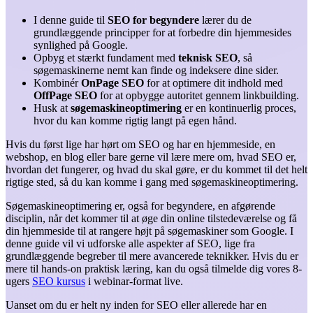
I denne guide til
SEO for begyndere
lærer du de
grundlæggende principper for at forbedre din hjemmesides
synlighed på Google.
Opbyg et stærkt fundament med
teknisk SEO
, så
søgemaskinerne nemt kan finde og indeksere dine sider.
Kombinér
OnPage SEO
for at optimere dit indhold med
OffPage SEO
for at opbygge autoritet gennem linkbuilding.
Husk at
søgemaskineoptimering
er en kontinuerlig proces,
hvor du kan komme rigtig langt på egen hånd.
Hvis du først lige har hørt om SEO og har en hjemmeside, en
webshop, en blog eller bare gerne vil lære mere om, hvad SEO er,
hvordan det fungerer, og hvad du skal gøre, er du kommet til det helt
rigtige sted, så du kan komme i gang med søgemaskineoptimering.
Søgemaskineoptimering er, også for begyndere, en afgørende
disciplin, når det kommer til at øge din online tilstedeværelse og få
din hjemmeside til at rangere højt på søgemaskiner som Google. I
denne guide vil vi udforske alle aspekter af SEO, lige fra
grundlæggende begreber til mere avancerede teknikker. Hvis du er
mere til hands-on praktisk læring, kan du også tilmelde dig vores 8-
ugers
SEO kursus
i webinar-format live.
Uanset om du er helt ny inden for SEO eller allerede har en