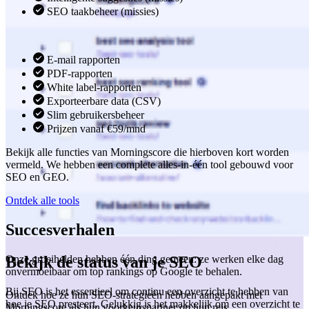
SEO taakbeheer (missies)
E-mail rapporten
PDF-rapporten
White label-rapporten
Exporteerbare data (CSV)
Slim gebruikersbeheer
Prijzen vanaf €59/mnd
Bekijk alle functies van Morningscore die hierboven kort worden
vermeld. We hebben een complete alles-in-één tool gebouwd voor
SEO en GEO.
Ontdek alle tools
Succesverhalen
Onze groeihelden hebben één ding gemeen: ze werken elke dag
Bekijk de status van je SEO
onvermoeibaar om top rankings op Google te behalen.
Bij SEO is het essentieel om continu een overzicht te hebben van
Ontdek hoe ze hun SEO-strategieën hebben aangepakt met
hoe je SEO presteert. Gelukkig is het makkelijk om een overzicht te
Morningscore als hun voorkeurspartner op hun reis.