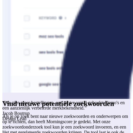
Vind nieuwe potentiële zoekwoorden
“We zien meer bestellingen, een groter aantal geboekte demo's en
een aanzienlijk verbeterde merkbekendheid.”
Jacob Boutrup
Als je op zoek bent naar nieuwe zoekwoorden en onderwerpen om
Design Lead
op te richten, dan heeft Morningscore je gedekt. Met onze
zoekwoordonderzoek tool kun je een zoekwoord invoeren, en een
lijst met gerelateerde zoekwoorden krijgen. De tool laat je ook de