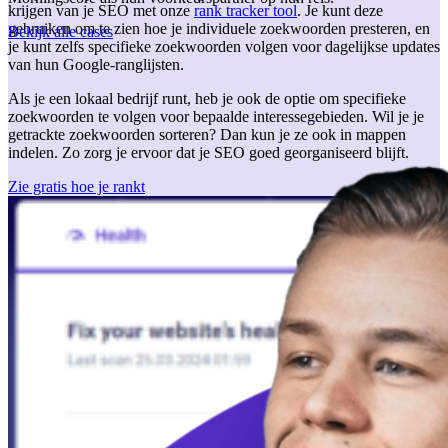
krijgen van je SEO met onze
rank tracker tool
. Je kunt deze
gebruiken om te zien hoe je individuele zoekwoorden presteren, en
Bekijk alle cases
je kunt zelfs specifieke zoekwoorden volgen voor dagelijkse updates
van hun Google-ranglijsten.
Als je een lokaal bedrijf runt, heb je ook de optie om specifieke
zoekwoorden te volgen voor bepaalde interessegebieden. Wil je je
getrackte zoekwoorden sorteren? Dan kun je ze ook in mappen
indelen. Zo zorg je ervoor dat je SEO goed georganiseerd blijft.
Zie gratis hoe je rankt