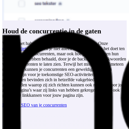
Houd de concurrentie in de gaten
Weten is het halve werk, en dit geldt ook voor SEO. Onze
concurrentietools
kunnen je niet alleen laten zien hoe je het doet ten
opzichte van je concurrenten, maar ook hoe je concurrenten hun
SEO-posities hebben behaald, door je de backlinks en zoekwoorden
van je concurrenten te laten zien. Terwijl het misschien niet meteen
duidelijk is, kunnen je concurrenten een geweldige bron van
inspiratie zijn voor je toekomstige SEO-activiteiten. Jij en je
concurrenten bevinden zich in hetzelfde vakgebied, dus
zoekwoorden waarop zij zich richten kunnen ook relevant voor jou
zijn, en pagina’s waar zij links van hebben gekregen kunnen ook
geweldige linkkansen voor jouw pagina zijn.
Bekijk de SEO van je concurrenten