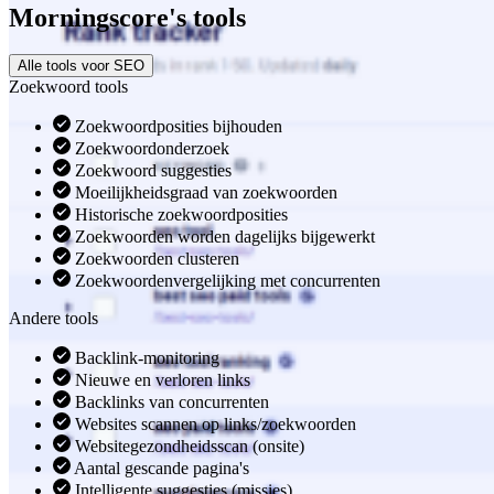
Morningscore's tools
Alle tools voor SEO
Zoekwoord tools
Zoekwoordposities bijhouden
Zoekwoordonderzoek
Zoekwoord suggesties
Moeilijkheidsgraad van zoekwoorden
Historische zoekwoordposities
Zoekwoorden worden dagelijks bijgewerkt
Zoekwoorden clusteren
Zoekwoordenvergelijking met concurrenten
Andere tools
Backlink-monitoring
Nieuwe en verloren links
Backlinks van concurrenten
Websites scannen op links/zoekwoorden
Websitegezondheidsscan (onsite)
Aantal gescande pagina's
Intelligente suggesties (missies)