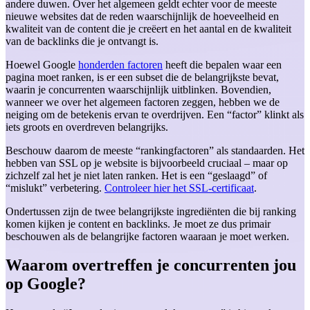
andere duwen. Over het algemeen geldt echter voor de meeste
nieuwe websites dat de reden waarschijnlijk de hoeveelheid en
kwaliteit van de content die je creëert en het aantal en de kwaliteit
van de backlinks die je ontvangt is.
Hoewel Google
honderden factoren
heeft die bepalen waar een
pagina moet ranken, is er een subset die de belangrijkste bevat,
waarin je concurrenten waarschijnlijk uitblinken. Bovendien,
wanneer we over het algemeen factoren zeggen, hebben we de
neiging om de betekenis ervan te overdrijven. Een “factor” klinkt als
iets groots en overdreven belangrijks.
Beschouw daarom de meeste “rankingfactoren” als standaarden. Het
hebben van SSL op je website is bijvoorbeeld cruciaal – maar op
zichzelf zal het je niet laten ranken. Het is een “geslaagd” of
“mislukt” verbetering.
Controleer hier het SSL-certificaat
.
Ondertussen zijn de twee belangrijkste ingrediënten die bij ranking
komen kijken je content en backlinks. Je moet ze dus primair
beschouwen als de belangrijke factoren waaraan je moet werken.
Waarom overtreffen je concurrenten jou
op Google?