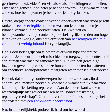
geschreven tekst, video’s en visuals zoals afbeeldingen en tabellen.
Over het algemeen, hoe beter je het onderwerp uitlegt waar ze naar
zoeken, hoe behulpzamer je bent voor je eindgebruiker.
Betere, diepgaandere content over de onderwerpen waarvoor je wilt
ranken
is een zeer legitieme reden
waarom je concurrenten je
kunnen verslaan in de zoekresultaten. De kwaliteit en
behulpzaamheid van je content zijn de belangrijkste reden om hoger
te ranken op Google, dus het vermijden van
het schrijven van thin
content met weinig inhoud
is erg belangrijk.
Het is ook belangrijk om te praten over welk type content ze
creëren. Je concurrent heeft misschien een toegewijd contentteam of
een bureau waarmee ze samenwerken. Dit kan hen geweldige
inzichten geven in precies hoe ze hun content moeten formatteren
om specifieke zoekopdrachten te targeten waar mensen naar zoeken.
Bedenk dat sommige onderwerpen beter doorzoekbaar zijn dan
andere. Veel mensen zoeken bijvoorbeeld waarschijnlijk naar “hoe
kan ik mijn fietsketting repareren”. Aan de andere kant zoeken
waarschijnlijk niet zoveel mensen naar “John’s fietsketting
reparatiegereedschap”. Om dit te verifiëren of te testen, kun je het
controleren met
een zoekwoord checker tool
.
Nu, in alle eerlijkheid, probeer ik hard om het woord