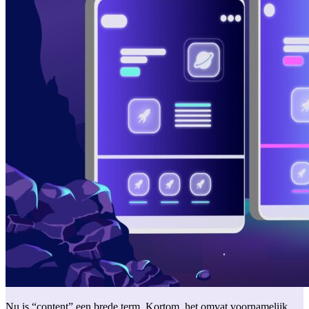
Nu is “content” een brede term. Kortom, het omvat voornamelijk