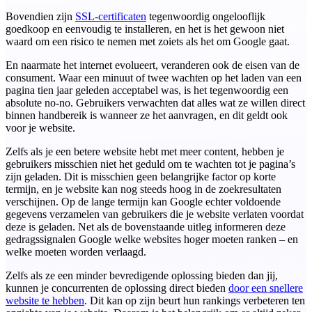
Bovendien zijn
SSL-certificaten
tegenwoordig ongelooflijk
goedkoop en eenvoudig te installeren, en het is het gewoon niet
waard om een risico te nemen met zoiets als het om Google gaat.
En naarmate het internet evolueert, veranderen ook de eisen van de
consument. Waar een minuut of twee wachten op het laden van een
pagina tien jaar geleden acceptabel was, is het tegenwoordig een
absolute no-no. Gebruikers verwachten dat alles wat ze willen direct
binnen handbereik is wanneer ze het aanvragen, en dit geldt ook
voor je website.
Zelfs als je een betere website hebt met meer content, hebben je
gebruikers misschien niet het geduld om te wachten tot je pagina’s
zijn geladen. Dit is misschien geen belangrijke factor op korte
termijn, en je website kan nog steeds hoog in de zoekresultaten
verschijnen. Op de lange termijn kan Google echter voldoende
gegevens verzamelen van gebruikers die je website verlaten voordat
deze is geladen. Net als de bovenstaande uitleg informeren deze
gedragssignalen Google welke websites hoger moeten ranken – en
welke moeten worden verlaagd.
Zelfs als ze een minder bevredigende oplossing bieden dan jij,
kunnen je concurrenten de oplossing direct bieden
door een snellere
website te hebben
. Dit kan op zijn beurt hun rankings verbeteren ten