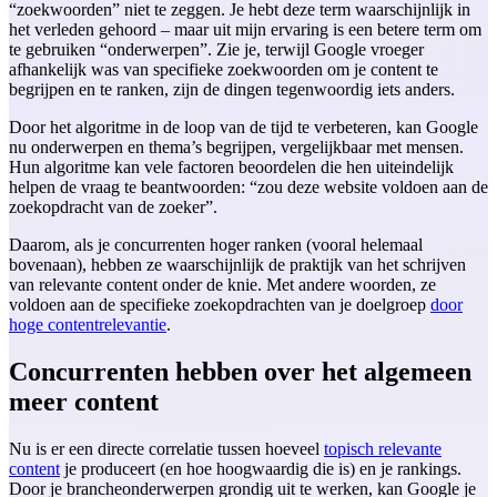
“zoekwoorden” niet te zeggen. Je hebt deze term waarschijnlijk in
het verleden gehoord – maar uit mijn ervaring is een betere term om
te gebruiken “onderwerpen”. Zie je, terwijl Google vroeger
afhankelijk was van specifieke zoekwoorden om je content te
begrijpen en te ranken, zijn de dingen tegenwoordig iets anders.
Door het algoritme in de loop van de tijd te verbeteren, kan Google
nu onderwerpen en thema’s begrijpen, vergelijkbaar met mensen.
Hun algoritme kan vele factoren beoordelen die hen uiteindelijk
helpen de vraag te beantwoorden: “zou deze website voldoen aan de
zoekopdracht van de zoeker”.
Daarom, als je concurrenten hoger ranken (vooral helemaal
bovenaan), hebben ze waarschijnlijk de praktijk van het schrijven
van relevante content onder de knie. Met andere woorden, ze
voldoen aan de specifieke zoekopdrachten van je doelgroep
door
hoge contentrelevantie
.
Concurrenten hebben over het algemeen
meer content
Nu is er een directe correlatie tussen hoeveel
topisch relevante
content
je produceert (en hoe hoogwaardig die is) en je rankings.
Door je brancheonderwerpen grondig uit te werken, kan Google je