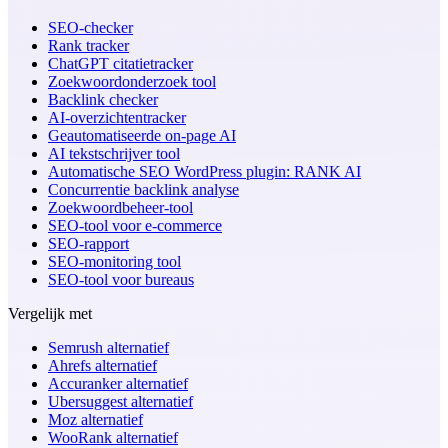
SEO-checker
Rank tracker
ChatGPT citatietracker
Zoekwoordonderzoek tool
Backlink checker
AI-overzichtentracker
Geautomatiseerde on-page AI
AI tekstschrijver tool
Automatische SEO WordPress plugin: RANK AI
Concurrentie backlink analyse
Zoekwoordbeheer-tool
SEO-tool voor e-commerce
SEO-rapport
SEO-monitoring tool
SEO-tool voor bureaus
Vergelijk met
Semrush alternatief
Ahrefs alternatief
Accuranker alternatief
Ubersuggest alternatief
Moz alternatief
WooRank alternatief