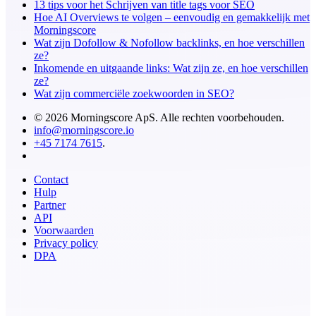
13 tips voor het Schrijven van title tags voor SEO
Hoe AI Overviews te volgen – eenvoudig en gemakkelijk met
Morningscore
Wat zijn Dofollow & Nofollow backlinks, en hoe verschillen
ze?
Inkomende en uitgaande links: Wat zijn ze, en hoe verschillen
ze?
Wat zijn commerciële zoekwoorden in SEO?
© 2026 Morningscore ApS. Alle rechten voorbehouden.
info@morningscore.io
+45 7174 7615
.
Contact
Hulp
Partner
API
Voorwaarden
Privacy policy
DPA