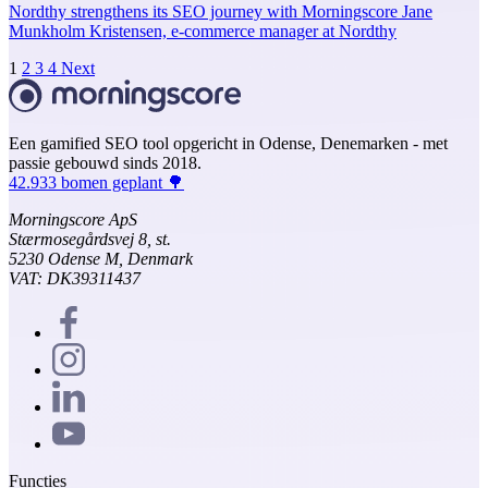
Nordthy strengthens its SEO journey with Morningscore Jane
Munkholm Kristensen, e-commerce manager at Nordthy
1
2
3
4
Next
Een gamified SEO tool opgericht in Odense, Denemarken - met
passie gebouwd sinds 2018.
42.933 bomen geplant 🌳
Morningscore ApS
Stærmosegårdsvej 8, st.
5230 Odense M, Denmark
VAT: DK39311437
Functies