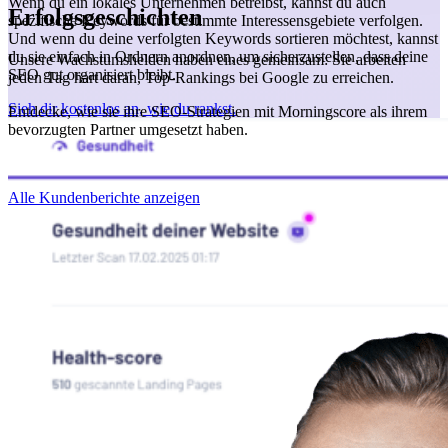
Wenn du ein lokales Unternehmen betreibst, kannst du auch
Erfolgsgeschichten
spezifische Keywords für bestimmte Interessensgebiete verfolgen.
Und wenn du deine verfolgten Keywords sortieren möchtest, kannst
du sie einfach in Ordnern anordnen, um sicherzustellen, dass deine
Unsere Wachstumshelden haben eines gemeinsam: Sie arbeiten
SEO gut organisiert bleibt.
jeden Tag hart daran, Top-Rankings bei Google zu erreichen.
Sieh dir kostenlos an, wie du rankst.
Entdecke, wie sie ihre SEO-Strategien mit Morningscore als ihrem
bevorzugten Partner umgesetzt haben.
Alle Kundenberichte anzeigen