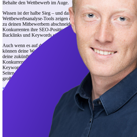
Behalte den Wettbewerb im Auge.
Wissen ist der halbe Sieg – und das gilt auch für SEO. Unsere
Wettbewerbsanalyse-Tools zeigen dir nicht nur, wie du im Vergleich
zu deinen Mitbewerbern abschneidest, sondern auch, wie deine
Konkurrenten ihre SEO-Position erreicht haben, indem du ihre
Backlinks und Keywords einsehen kannst.
Auch wenn es auf den ersten Blick nicht offensichtlich sein mag,
können deine Wettbewerber eine wertvolle Inspirationsquelle für
deine zukünftigen SEO-Bemühungen sein. Da du und deine
Konkurrenten im gleichen Bereich tätig seid, könnten die
Keywords, die sie anvisieren, auch für dich relevant sein, und die
Seiten, von denen sie Links erhalten haben, könnten ebenfalls
großartige Link-Möglichkeiten für deine Seite bieten.
Sieh dir die SEO deiner Mitbewerber an.