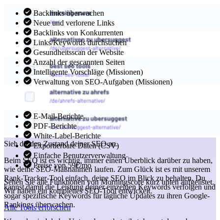
Backlinks überwachen
Neue und verlorene Links
Backlinks von Konkurrenten
Links/Keywords durchsuchen
Gesundheitsscan der Website
Anzahl der gescannten Seiten
Intelligente Vorschläge (Missionen)
Verwaltung von SEO-Aufgaben (Missionen)
E-Mail-Berichte
PDF-Berichte
White-Label-Berichte
Sieh dir den Zustand deiner SEO an.
Exportierbare Daten (CSV)
Einfache Benutzerverwaltung
Beim SEO ist es wichtig, immer einen Überblick darüber zu haben,
Preise von 59€/mo
wie deine SEO-Maßnahmen laufen. Zum Glück ist es mit unserem
Rank-Tracker-Tool einfach, deine SEO im Blick zu behalten. Du
Sehen Sie alle Funktionen von Morningscore kurz unten aufgelistet.
kannst damit die Leistung deiner einzelnen Keywords verfolgen und
Wir haben ein komplettes SEO-Tool entwickelt.
sogar spezifische Keywords für tägliche Updates zu ihren Google-
Rankings überwachen.
Alle Tools erforschen