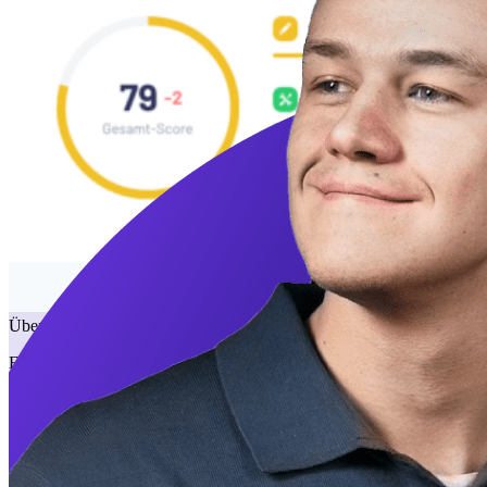
Überprüfe die Gesundheit deiner Website.
Eine Website ohne Gesundheitsprobleme ist mittlerweile ein
wichtiger Teil der SEO, seit Google die Benutzererfahrung als
Rankingfaktor eingeführt hat. Wenn du sicherstellen möchtest, dass
deine Website auf dem neuesten Stand ist, bietet dir unser SEO-
Gesundheitscheck-Tool eine einfach verständliche Übersicht über
die Leistung deiner Website in Bereichen wie Pagespeed-
Problemen, Title-Optimierungen, defekten Links und vielem mehr.