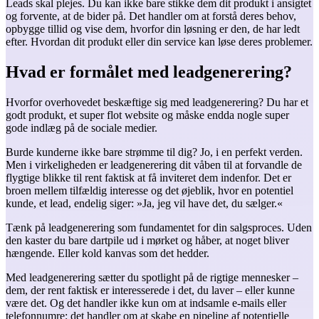
Leads skal plejes. Du kan ikke bare stikke dem dit produkt i ansigtet
og forvente, at de bider på. Det handler om at forstå deres behov,
opbygge tillid og vise dem, hvorfor din løsning er den, de har ledt
efter. Hvordan dit produkt eller din service kan løse deres problemer.
Hvad er formålet med leadgenerering?
Hvorfor overhovedet beskæftige sig med leadgenerering? Du har et
godt produkt, et super flot website og måske endda nogle super
gode indlæg på de sociale medier.
Burde kunderne ikke bare strømme til dig? Jo, i en perfekt verden.
Men i virkeligheden er leadgenerering dit våben til at forvandle de
flygtige blikke til rent faktisk at få inviteret dem indenfor. Det er
broen mellem tilfældig interesse og det øjeblik, hvor en potentiel
kunde, et lead, endelig siger: »Ja, jeg vil have det, du sælger.«
Tænk på leadgenerering som fundamentet for din salgsproces. Uden
den kaster du bare dartpile ud i mørket og håber, at noget bliver
hængende. Eller kold kanvas som det hedder.
Med leadgenerering sætter du spotlight på de rigtige mennesker –
dem, der rent faktisk er interesserede i det, du laver – eller kunne
være det. Og det handler ikke kun om at indsamle e-mails eller
telefonnumre; det handler om at skabe en pipeline af potentielle