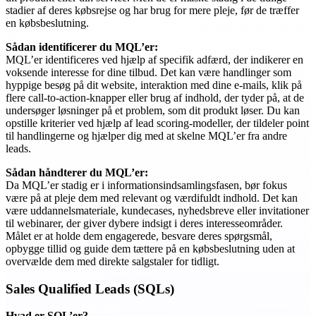
stadier af deres købsrejse og har brug for mere pleje, før de træffer
en købsbeslutning.
Sådan identificerer du MQL’er:
MQL’er identificeres ved hjælp af specifik adfærd, der indikerer en
voksende interesse for dine tilbud. Det kan være handlinger som
hyppige besøg på dit website, interaktion med dine e-mails, klik på
flere call-to-action-knapper eller brug af indhold, der tyder på, at de
undersøger løsninger på et problem, som dit produkt løser. Du kan
opstille kriterier ved hjælp af lead scoring-modeller, der tildeler point
til handlingerne og hjælper dig med at skelne MQL’er fra andre
leads.
Sådan håndterer du MQL’er:
Da MQL’er stadig er i informationsindsamlingsfasen, bør fokus
være på at pleje dem med relevant og værdifuldt indhold. Det kan
være uddannelsmateriale, kundecases, nyhedsbreve eller invitationer
til webinarer, der giver dybere indsigt i deres interesseområder.
Målet er at holde dem engagerede, besvare deres spørgsmål,
opbygge tillid og guide dem tættere på en købsbeslutning uden at
overvælde dem med direkte salgstaler for tidligt.
Sales Qualified Leads (SQLs)
Hvad er SQL’er?