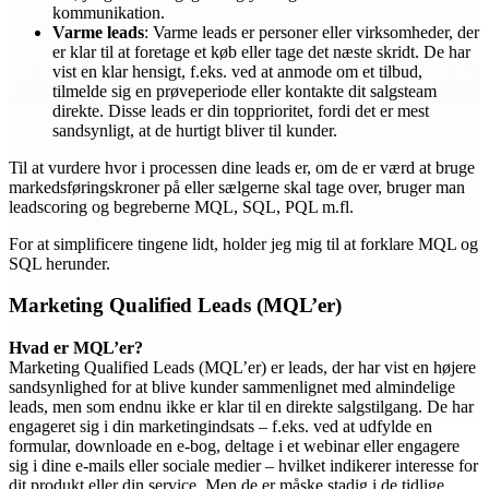
kommunikation.
Varme leads
: Varme leads er personer eller virksomheder, der
er klar til at foretage et køb eller tage det næste skridt. De har
vist en klar hensigt, f.eks. ved at anmode om et tilbud,
tilmelde sig en prøveperiode eller kontakte dit salgsteam
direkte. Disse leads er din topprioritet, fordi det er mest
sandsynligt, at de hurtigt bliver til kunder.
Til at vurdere hvor i processen dine leads er, om de er værd at bruge
markedsføringskroner på eller sælgerne skal tage over, bruger man
leadscoring og begreberne MQL, SQL, PQL m.fl.
For at simplificere tingene lidt, holder jeg mig til at forklare MQL og
SQL herunder.
Marketing Qualified Leads (MQL’er)
Hvad er MQL’er?
Marketing Qualified Leads (MQL’er) er leads, der har vist en højere
sandsynlighed for at blive kunder sammenlignet med almindelige
leads, men som endnu ikke er klar til en direkte salgstilgang. De har
engageret sig i din marketingindsats – f.eks. ved at udfylde en
formular, downloade en e-bog, deltage i et webinar eller engagere
sig i dine e-mails eller sociale medier – hvilket indikerer interesse for
dit produkt eller din service. Men de er måske stadig i de tidlige