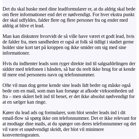
Det du skal huske med dine leadformularer er, at du aldrig skal bede
om flere informationer end det er nødvendigt. For hver ekstra punkt
der skal udfyldes, falder flere og flere personer fra og ender med
aldrig at blive et lead.
Man kan diskutere hvorvidt de så ville have været et godt lead, hvis
de falder fra, men sandheden er også at folk så tidligt i stadiet gerne
holder sine kort tæt på kroppen og ikke smider om sig med sine
informationer.
Hvis du indhenter leads som ryger direkte ind til salgsafdelingen der
sidder med telefonen i hånden, så har du reelt ikke brug for at kende
til mere end personens navn og telefonnummer.
Ofte vil man dog gerne kende sine leads lidt bedre og måske også
bede om en mail, som man kan forsøge at afkode virksomheden ud
fra – men skåret helt ind til benet, er det ikke absolut nødvendigt for
at en sælger kan ringe.
Kører du lead ads og formularer, som blot sender leads ind i dit
email-flow så spørg ikke om telefonnummer. Det er ikke relevant for
at modtage dine mails, at du spørger om deres telefonnummer og det
vil være et unødvendigt skridt, der blot vil minimere
konverteringsraten.