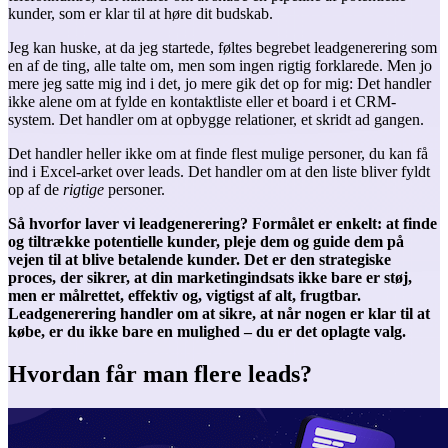
kunder, som er klar til at høre dit budskab.
Jeg kan huske, at da jeg startede, føltes begrebet leadgenerering som
en af de ting, alle talte om, men som ingen rigtig forklarede. Men jo
mere jeg satte mig ind i det, jo mere gik det op for mig: Det handler
ikke alene om at fylde en kontaktliste eller et board i et CRM-
system. Det handler om at opbygge relationer, et skridt ad gangen.
Det handler heller ikke om at finde flest mulige personer, du kan få
ind i Excel-arket over leads. Det handler om at den liste bliver fyldt
op af de
rigtige
personer.
Så hvorfor laver vi leadgenerering? Formålet er enkelt: at finde
og tiltrække potentielle kunder, pleje dem og guide dem på
vejen til at blive betalende kunder. Det er den strategiske
proces, der sikrer, at din marketingindsats ikke bare er støj,
men er målrettet, effektiv og, vigtigst af alt, frugtbar.
Leadgenerering handler om at sikre, at når nogen er klar til at
købe, er du ikke bare en mulighed – du er det oplagte valg.
Hvordan får man flere leads?