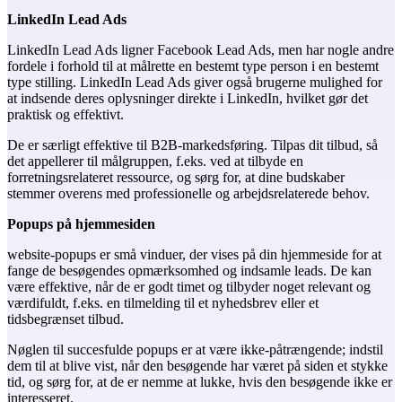
LinkedIn Lead Ads
LinkedIn Lead Ads ligner Facebook Lead Ads, men har nogle andre
fordele i forhold til at målrette en bestemt type person i en bestemt
type stilling. LinkedIn Lead Ads giver også brugerne mulighed for
at indsende deres oplysninger direkte i LinkedIn, hvilket gør det
praktisk og effektivt.
De er særligt effektive til B2B-markedsføring. Tilpas dit tilbud, så
det appellerer til målgruppen, f.eks. ved at tilbyde en
forretningsrelateret ressource, og sørg for, at dine budskaber
stemmer overens med professionelle og arbejdsrelaterede behov.
Popups på hjemmesiden
website-popups er små vinduer, der vises på din hjemmeside for at
fange de besøgendes opmærksomhed og indsamle leads. De kan
være effektive, når de er godt timet og tilbyder noget relevant og
værdifuldt, f.eks. en tilmelding til et nyhedsbrev eller et
tidsbegrænset tilbud.
Nøglen til succesfulde popups er at være ikke-påtrængende; indstil
dem til at blive vist, når den besøgende har været på siden et stykke
tid, og sørg for, at de er nemme at lukke, hvis den besøgende ikke er
interesseret.