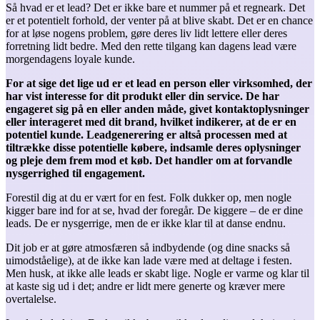
Så hvad er et lead? Det er ikke bare et nummer på et regneark. Det
er et potentielt forhold, der venter på at blive skabt. Det er en chance
for at løse nogens problem, gøre deres liv lidt lettere eller deres
forretning lidt bedre. Med den rette tilgang kan dagens lead være
morgendagens loyale kunde.
For at sige det lige ud er et lead en person eller virksomhed, der
har vist interesse for dit produkt eller din service. De har
engageret sig på en eller anden måde, givet kontaktoplysninger
eller interageret med dit brand, hvilket indikerer, at de er en
potentiel kunde. Leadgenerering er altså processen med at
tiltrække disse potentielle købere, indsamle deres oplysninger
og pleje dem frem mod et køb. Det handler om at forvandle
nysgerrighed til engagement.
Forestil dig at du er vært for en fest. Folk dukker op, men nogle
kigger bare ind for at se, hvad der foregår. De kiggere – de er dine
leads. De er nysgerrige, men de er ikke klar til at danse endnu.
Dit job er at gøre atmosfæren så indbydende (og dine snacks så
uimodståelige), at de ikke kan lade være med at deltage i festen.
Men husk, at ikke alle leads er skabt lige. Nogle er varme og klar til
at kaste sig ud i det; andre er lidt mere generte og kræver mere
overtalelse.