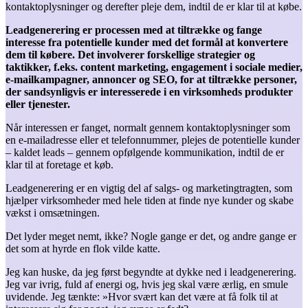
kontaktoplysninger og derefter pleje dem, indtil de er klar til at købe.
Leadgenerering er processen med at tiltrække og fange
interesse fra potentielle kunder med det formål at konvertere
dem til købere. Det involverer forskellige strategier og
taktikker, f.eks. content marketing, engagement i sociale medier,
e-mailkampagner, annoncer og SEO, for at tiltrække personer,
der sandsynligvis er interesserede i en virksomheds produkter
eller tjenester.
Når interessen er fanget, normalt gennem kontaktoplysninger som
en e-mailadresse eller et telefonnummer, plejes de potentielle kunder
– kaldet leads – gennem opfølgende kommunikation, indtil de er
klar til at foretage et køb.
Leadgenerering er en vigtig del af salgs- og marketingtragten, som
hjælper virksomheder med hele tiden at finde nye kunder og skabe
vækst i omsætningen.
Det lyder meget nemt, ikke? Nogle gange er det, og andre gange er
det som at hyrde en flok vilde katte.
Jeg kan huske, da jeg først begyndte at dykke ned i leadgenerering.
Jeg var ivrig, fuld af energi og, hvis jeg skal være ærlig, en smule
uvidende. Jeg tænkte: »Hvor svært kan det være at få folk til at