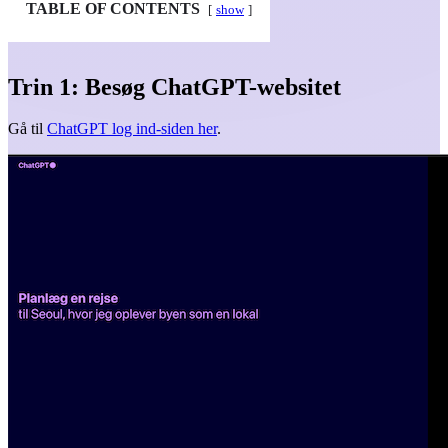
TABLE OF CONTENTS
show
Trin 1: Besøg ChatGPT-websitet
Gå til
ChatGPT log ind-siden her
.