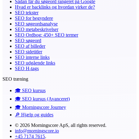
Sådan får du søgeord rangeret på Google
Hvad er backlinks og hvordan virker de?
SEO tekster
SEO for begyndere
SEO søgeordsanalyse
SEO metabeskrivelser
SEO Ordbog: 450+ SEO termer
SEO søgeord
SEO af billeder
SEO sidetitler
SEO interne links
SEO udgående links
SEO H-tags
SEO træning
🎓️ SEO kursus
🎓️ SEO kursus (Avanceret)
🎓 Morningscore Journey
🔎 Hjælp og guides
© 2026 Morningscore ApS, all rights reserved.
info@morningscore.io
+45 7174 7615
.