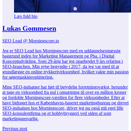
Læs fuld bio
Lukas Gommesen
SEO Lead @ Morningscore.io
Jeg er SEO Lead hos Morningscore med en uddannelsesmæssig
baggrund inden for Marketing Management og Pba. i Digital
Konceptudvikling. Som 29-årig har jeg oparbejdet 9 års erfaring i
SEO-branchen. Min rejse begyndte i 2017, da jeg var med til at
grundlægge en online trykkerivirksomhed, hvilket vakte min passion
for søgemaskineoptimering.
Mine SEO-indsatser har ført til betydelig forretningsvækst, herunder
at tage en virksomhed fra nul i omsætning til over en million kroner
og fordoble Morningscore-værdien for flere virksomheder. Efter at
have bidraget hos et Københavns-baseret marketingbureau og drevet
SEO-indsatsen hos Morningscore, driver jeg nu også mit eget lille
SEO-konsulentfirma og et hobbybryggeri ved siden af som
marketingansvarlig.
Previous post