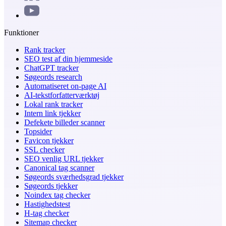
Funktioner
Rank tracker
SEO test af din hjemmeside
ChatGPT tracker
Søgeords research
Automatiseret on-page AI
AI-tekstforfatterværktøj
Lokal rank tracker
Intern link tjekker
Defekete billeder scanner
Topsider
Favicon tjekker
SSL checker
SEO venlig URL tjekker
Canonical tag scanner
Søgeords sværhedsgrad tjekker
Søgeords tjekker
Noindex tag checker
Hastighedstest
H-tag checker
Sitemap checker