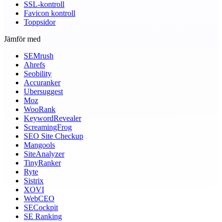
SSL-kontroll
Favicon kontroll
Toppsidor
Jämför med
SEMrush
Ahrefs
Seobility
Accuranker
Ubersuggest
Moz
WooRank
KeywordRevealer
ScreamingFrog
SEO Site Checkup
Mangools
SiteAnalyzer
TinyRanker
Ryte
Sistrix
XOVI
WebCEO
SECockpit
SE Ranking