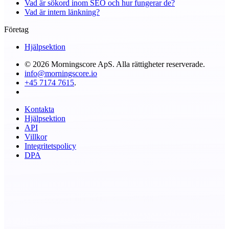
Vad är sökord inom SEO och hur fungerar de?
Vad är intern länkning?
Företag
Hjälpsektion
© 2026 Morningscore ApS. Alla rättigheter reserverade.
info@morningscore.io
+45 7174 7615
.
Kontakta
Hjälpsektion
API
Villkor
Integritetspolicy
DPA