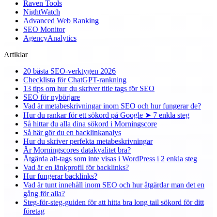
Raven Tools
NightWatch
Advanced Web Ranking
SEO Monitor
AgencyAnalytics
Artiklar
20 bästa SEO-verktygen 2026
Checklista för ChatGPT-rankning
13 tips om hur du skriver title tags för SEO
SEO för nybörjare
Vad är metabeskrivningar inom SEO och hur fungerar de?
Hur du rankar för ett sökord på Google ➤ 7 enkla steg
Så hittar du alla dina sökord i Morningscore
Så här gör du en backlinkanalys
Hur du skriver perfekta metabeskrivningar
Är Morningscores datakvalitet bra?
Åtgärda alt-tags som inte visas i WordPress i 2 enkla steg
Vad är en länkprofil för backlinks?
Hur fungerar backlinks?
Vad är tunt innehåll inom SEO och hur åtgärdar man det en
gång för alla?
Steg-för-steg-guiden för att hitta bra long tail sökord för ditt
företag