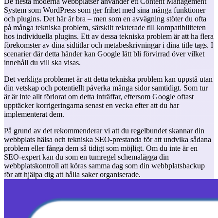
De flesta moderna webbplatser använder ett Content Management
System som WordPress som ger frihet med sina många funktioner
och plugins. Det här är bra – men som en avvägning stöter du ofta
på många tekniska problem, särskilt relaterade till kompatibiliteten
hos individuella plugins. Ett av dessa tekniska problem är att ha flera
förekomster av dina sidtitlar och metabeskrivningar i dina title tags. I
scenarier där detta händer kan Google lätt bli förvirrad över vilket
innehåll du vill ska visas.
Det verkliga problemet är att detta tekniska problem kan uppstå utan
din vetskap och potentiellt påverka många sidor samtidigt. Som tur
är är inte allt förlorat om detta inträffar, eftersom Google oftast
upptäcker korrigeringarna senast en vecka efter att du har
implementerat dem.
På grund av det rekommenderar vi att du regelbundet skannar din
webbplats hälsa och tekniska SEO-prestanda för att undvika sådana
problem eller fånga dem så tidigt som möjligt. Om du inte är en
SEO-expert kan du som en tumregel schemalägga din
webbplatskontroll att köras samma dag som din webbplatsbackup
för att hjälpa dig att hålla saker organiserade.