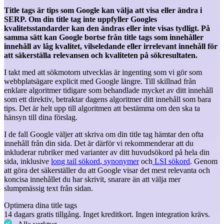
Title tags är tips som Google kan välja att visa eller ändra i
SERP. Om din title tag inte uppfyller Googles
kvalitetsstandarder kan den ändras eller inte visas tydligt. På
samma sätt kan Google bortse från title tags som innehåller
innehåll av låg kvalitet, vilseledande eller irrelevant innehåll för
att säkerställa relevansen och kvaliteten på sökresultaten.
I takt med att sökmotorn utvecklas är ingenting som vi gör som
webbplatsägare explicit med Google längre. Till skillnad från
enklare algoritmer tidigare som behandlade mycket av ditt innehåll
som ett direktiv, betraktar dagens algoritmer ditt innehåll som bara
tips. Det är helt upp till algoritmen att bestämma om den ska ta
hänsyn till dina förslag.
I de fall Google väljer att skriva om din title tag hämtar den ofta
innehåll från din sida. Det är därför vi rekommenderar att du
inkluderar rubriker med varianter av ditt huvudsökord på hela din
sida, inklusive
long tail sökord
,
synonymer
och
LSI sökord
. Genom
att göra det säkerställer du att Google visar det mest relevanta och
koncisa innehållet du har skrivit, snarare än att välja mer
slumpmässig text från sidan.
Optimera dina title tags
14 dagars gratis tillgång. Inget kreditkort. Ingen integration krävs.