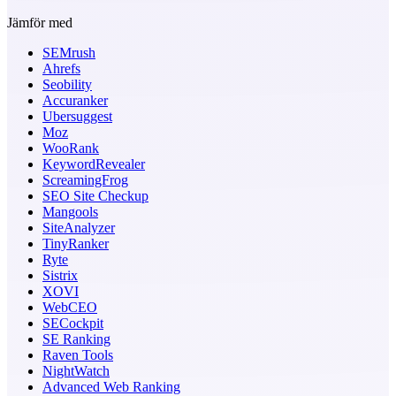
Jämför med
SEMrush
Ahrefs
Seobility
Accuranker
Ubersuggest
Moz
WooRank
KeywordRevealer
ScreamingFrog
SEO Site Checkup
Mangools
SiteAnalyzer
TinyRanker
Ryte
Sistrix
XOVI
WebCEO
SECockpit
SE Ranking
Raven Tools
NightWatch
Advanced Web Ranking