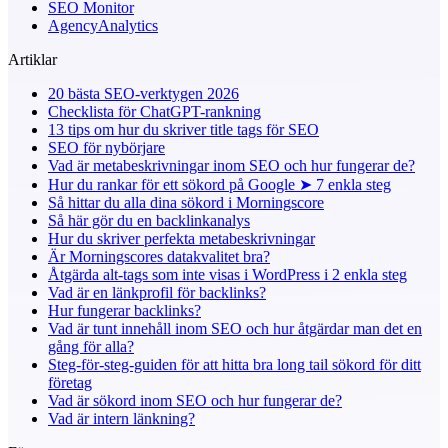
SEO Monitor
AgencyAnalytics
Artiklar
20 bästa SEO-verktygen 2026
Checklista för ChatGPT-rankning
13 tips om hur du skriver title tags för SEO
SEO för nybörjare
Vad är metabeskrivningar inom SEO och hur fungerar de?
Hur du rankar för ett sökord på Google ➤ 7 enkla steg
Så hittar du alla dina sökord i Morningscore
Så här gör du en backlinkanalys
Hur du skriver perfekta metabeskrivningar
Är Morningscores datakvalitet bra?
Åtgärda alt-tags som inte visas i WordPress i 2 enkla steg
Vad är en länkprofil för backlinks?
Hur fungerar backlinks?
Vad är tunt innehåll inom SEO och hur åtgärdar man det en
gång för alla?
Steg-för-steg-guiden för att hitta bra long tail sökord för ditt
företag
Vad är sökord inom SEO och hur fungerar de?
Vad är intern länkning?