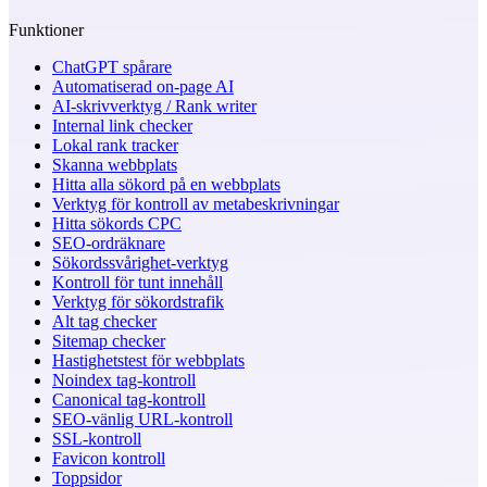
Funktioner
ChatGPT spårare
Automatiserad on-page AI
AI-skrivverktyg / Rank writer
Internal link checker
Lokal rank tracker
Skanna webbplats
Hitta alla sökord på en webbplats
Verktyg för kontroll av metabeskrivningar
Hitta sökords CPC
SEO-ordräknare
Sökordssvårighet-verktyg
Kontroll för tunt innehåll
Verktyg för sökordstrafik
Alt tag checker
Sitemap checker
Hastighetstest för webbplats
Noindex tag-kontroll
Canonical tag-kontroll
SEO-vänlig URL-kontroll
SSL-kontroll
Favicon kontroll
Toppsidor