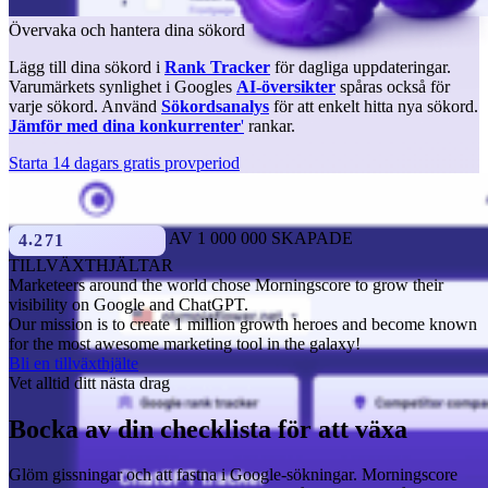
Övervaka och hantera dina sökord
0
0
0
0
1
1
1
1
Lägg till dina sökord i
Rank Tracker
för dagliga uppdateringar.
2
2
2
2
Varumärkets synlighet i Googles
AI-översikter
spåras också för
3
3
3
3
varje sökord. Använd
Sökordsanalys
för att enkelt hitta nya sökord.
4
4
4
4
Jämför med dina konkurrenter
'
rankar.
5
5
5
5
6
6
6
6
Starta 14 dagars gratis provperiod
7
7
7
7
8
8
8
8
9
9
9
9
AV 1 000 000 SKAPADE
.
4
2
7
1
TILLVÄXTHJÄLTAR
Marketeers around the world chose Morningscore to grow their
visibility on Google and ChatGPT.
Our mission is to create 1 million growth heroes and become known
for the most awesome marketing tool in the galaxy!
Bli en tillväxthjälte
Vet alltid ditt nästa drag
Bocka av din checklista för att växa
Glöm gissningar och att fastna i Google-sökningar. Morningscore