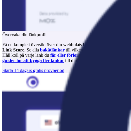
Övervaka din länkprofil
Få en komplett översikt över din webbplats bakåtlänksprofil via vår
Link Score
. Se alla
bakåtlänkar
till vilken webbplats som helst.
Håll koll på varje länk du
får eller förlorar
dagligen. Få enkla
guider för att bygga fler länkar
till din webbplats.
Starta 14 dagars gratis provperiod