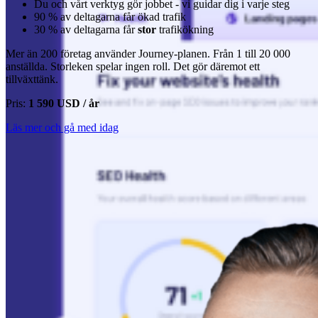
Du och vårt verktyg gör jobbet - vi guidar dig i varje steg
90 % av deltagarna får ökad trafik
30 % av deltagarna får
stor
trafikökning
Mer än 200 företag använder Journey-planen. Från 1 till 20 000
anställda. Storleken spelar ingen roll. Det gör däremot ett
tillväxttänk.
Pris:
1 590 USD / år
Läs mer och gå med idag