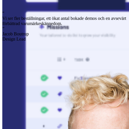
“
Vi ser fler beställningar, ett ökat antal bokade demos och en avsevärt
förbättrad varumärkeskännedom.
”
Jacob Boutrup
Design Lead