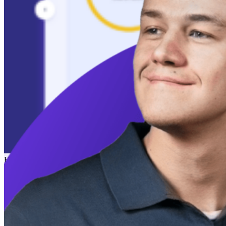
Hälsokontroll för webbplats
Morningscores hälsoverktyg låter dig övervaka din webbplats
onsite
SEO
och se vilka grundläggande, tekniska och innehållsrelaterade
problem som behöver åtgärdas.
Problem prioriteras
baserat på
Googles riktlinjer. Få
automatiska åtgärder
för problem med 1
klick via vårt verktyg, CMS-plugins eller API.