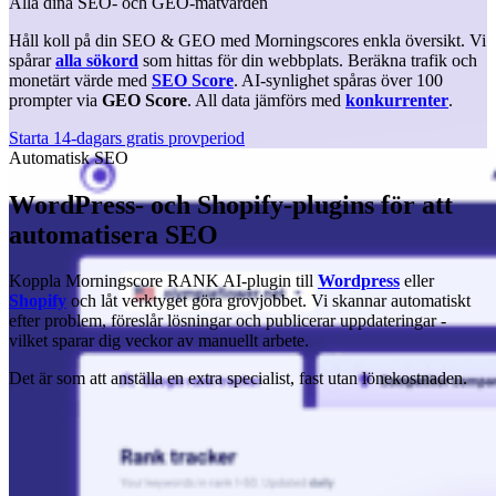
Alla dina SEO- och GEO-mätvärden
Håll koll på din SEO & GEO med Morningscores enkla översikt. Vi
spårar
alla sökord
som hittas för din webbplats. Beräkna trafik och
monetärt värde med
SEO Score
. AI-synlighet spåras över 100
prompter via
GEO Score
. All data jämförs med
konkurrenter
.
Starta 14-dagars gratis provperiod
Automatisk SEO
WordPress- och Shopify-plugins för att
automatisera SEO
Koppla Morningscore RANK AI-plugin till
Wordpress
eller
Shopify
och låt verktyget göra grovjobbet. Vi skannar automatiskt
efter problem, föreslår lösningar och publicerar uppdateringar -
vilket sparar dig veckor av manuellt arbete.
Det är som att anställa en extra specialist, fast utan lönekostnaden.