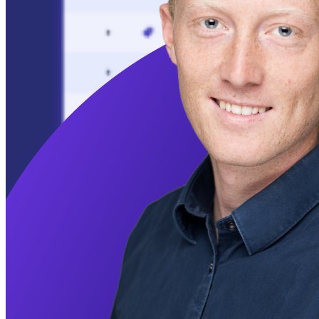
Låt uppdrag guida dig
Vår
Uppdragsfunktion
ger en spelifierad upplevelse och hjälper till
att motivera dig att arbeta med de uppgifter som har
störst
påverkan på din SEO
. Det är som en SEO-
att-göra-lista
.