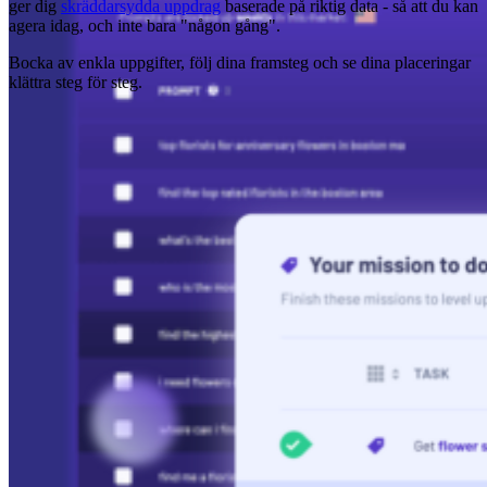
ger dig
skräddarsydda uppdrag
baserade på riktig data - så att du kan
agera idag, och inte bara "någon gång".
Bocka av enkla uppgifter, följ dina framsteg och se dina placeringar
klättra steg för steg.