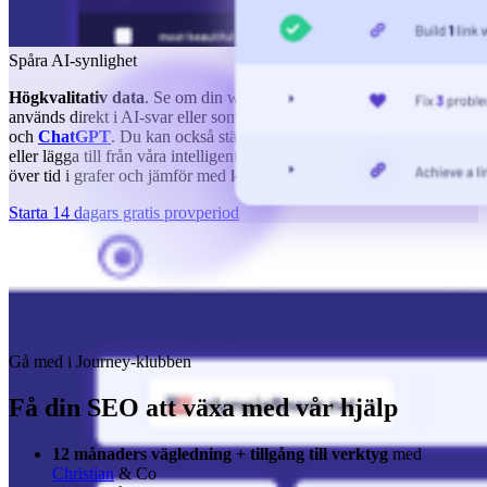
Spåra AI-synlighet
Högkvalitativ data
. Se om din webbplats eller ditt varumärke
används direkt i AI-svar eller som en källa i Google
AI-översikter
och
ChatGPT
. Du kan också ställa in dina egna prompter att spåra
eller lägga till från våra intelligenta
förslag
. Övervaka dina framsteg
över tid i grafer och jämför med
konkurrenter.
Starta 14 dagars gratis provperiod
Gå med i Journey-klubben
Få din SEO att växa med vår hjälp
12 månaders vägledning + tillgång till verktyg
med
Christian
& Co