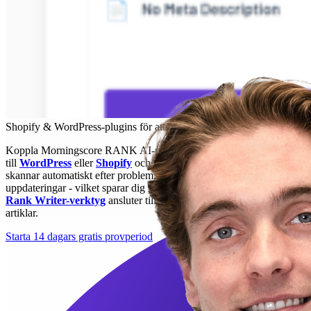
Shopify & WordPress-plugins för att automatisera SEO
Koppla Morningscore RANK AI-plugin
till
WordPress
eller
Shopify
och låt verktyget göra grovjobbet. Vi
skannar automatiskt efter problem, föreslår lösningar och publicerar
uppdateringar - vilket sparar dig veckor av manuellt arbete. Vårt
Rank Writer-verktyg
ansluter till CMS-plugins för att publicera
artiklar.
Starta 14 dagars gratis provperiod