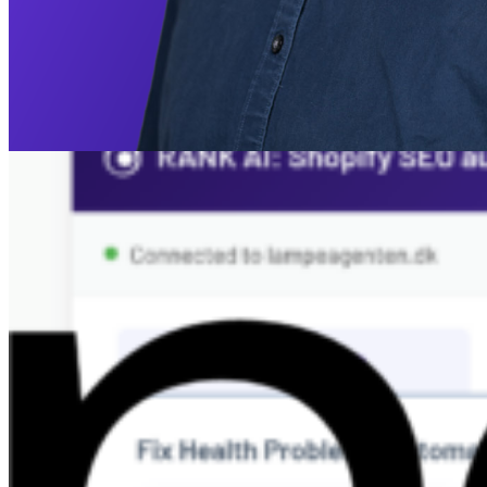
Prioriterad baserat på smarta algoritmer och AI. Och vår
mänskliga
chatt är alltid redo att ge
råd om var du ska börja
.
Starta 14 dagars gratis provperiod