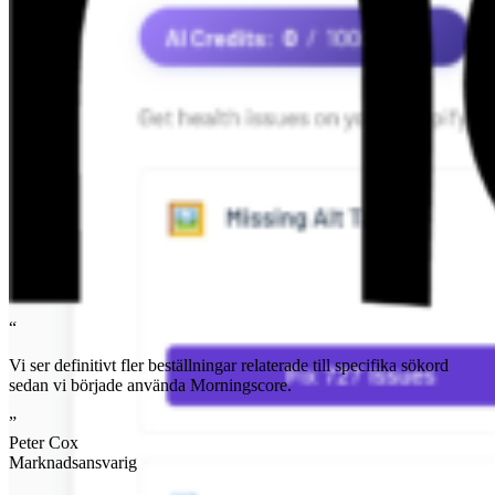
“
Vi ser definitivt fler beställningar relaterade till specifika sökord
sedan vi började använda Morningscore.
”
Peter Cox
Marknadsansvarig