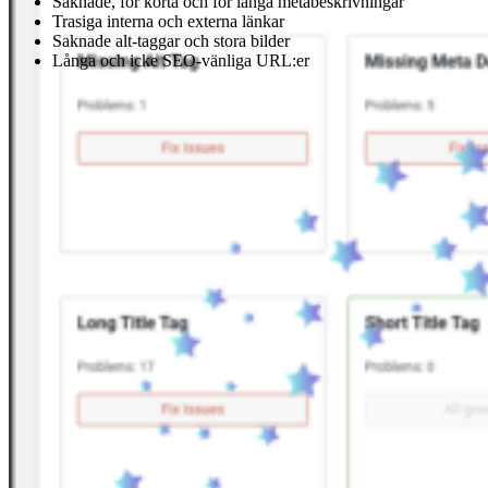
Saknade, för korta och för långa metabeskrivningar
Trasiga interna och externa länkar
Saknade alt-taggar och stora bilder
Långa och icke SEO-vänliga URL:er