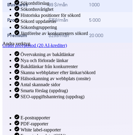
Sökordsförslag
Business
99 $/mån
1 000
Sökordssvårighet
Historiska positioner för sökord
Pro
$159/mån
5 000
Sökord uppdateras
Sökordsgruppering
Jämförelse av konkurrenters sökord
Premium
$299/mån
20 000
Andra verktyg
Gratis provperiod (20 AI-krediter)
Övervakning av bakåtlänkar
Nya och förlorade länkar
Bakåtlänkar från konkurrenter
Skanna webbplatser efter länkar/sökord
Hälsoskanning av webbplats (onsite)
Antal skannade sidor
Smarta förslag (uppdrag)
SEO-uppgiftshantering (uppdrag)
E-postrapporter
PDF-rapporter
White label-rapporter