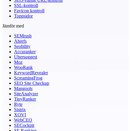
SEO-vänlig URL-kontroll
SSL-kontroll
Favicon kontroll
Toppsidor
Jämför med
SEMrush
Ahrefs
Seobility
Accuranker
Ubersuggest
Moz
WooRank
KeywordRevealer
ScreamingFrog
SEO Site Checkup
Mangools
SiteAnalyzer
TinyRanker
Ryte
Sistrix
XOVI
WebCEO
SECockpit
SE Ranking