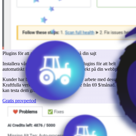
Plugins för att automatiskt infoga fixar på din sajt
Installera våra
WordPress
och
Shopify
-plugins för att helt
automatiskt fixa alla dina SEO-problem direkt på din webbplats.
Kunder har berättat att de sparat veckor av arbete med dessa plugins.
Kraftfulla verktyg till ditt fulla förfogande från 69 $/månad. Och du
kan testa dem gratis i vår provperiod.
Gratis provperiod