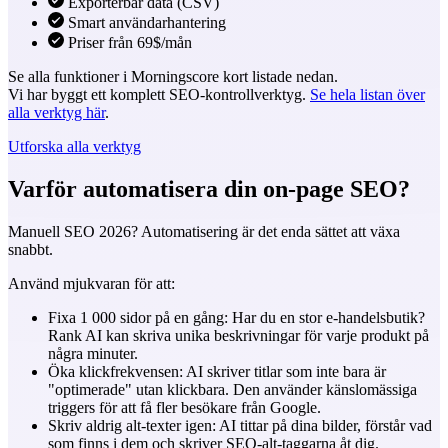
Exporterbar data (CSV)
Smart användarhantering
Priser från 69$/mån
Se alla funktioner i Morningscore kort listade nedan.
Vi har byggt ett komplett SEO-kontrollverktyg.
Se hela listan över
alla verktyg här
.
Utforska alla verktyg
Varför automatisera din on-page SEO?
Manuell SEO 2026? Automatisering är det enda sättet att växa
snabbt.
Använd mjukvaran för att:
Fixa 1 000 sidor på en gång: Har du en stor e-handelsbutik?
Rank AI kan skriva unika beskrivningar för varje produkt på
några minuter.
Öka klickfrekvensen: AI skriver titlar som inte bara är
"optimerade" utan klickbara. Den använder känslomässiga
triggers för att få fler besökare från Google.
Skriv aldrig alt-texter igen: AI tittar på dina bilder, förstår vad
som finns i dem och skriver SEO-alt-taggarna åt dig.