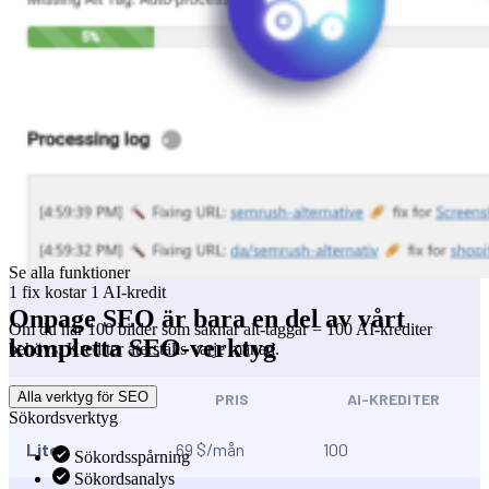
Se alla funktioner
1 fix kostar 1 AI-kredit
Onpage SEO är bara en del av vårt
Om du har 100 bilder som saknar alt-taggar = 100 AI-krediter
kompletta SEO-verktyg
behövs. Krediter återställs varje månad.
Alla verktyg för SEO
PLAN
PRIS
AI-KREDITER
Sökordsverktyg
Lite
69 $/mån
100
Sökordsspårning
Sökordsanalys