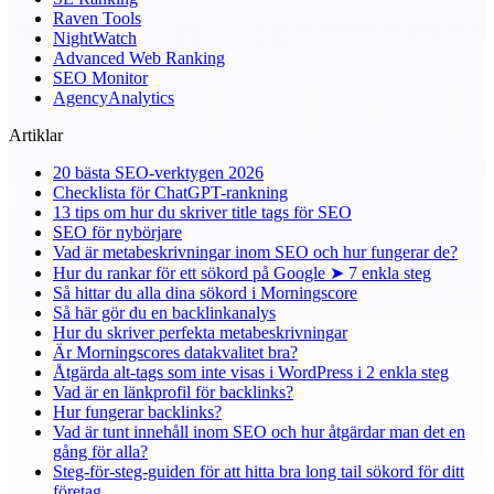
Raven Tools
NightWatch
Advanced Web Ranking
SEO Monitor
AgencyAnalytics
Artiklar
20 bästa SEO-verktygen 2026
Checklista för ChatGPT-rankning
13 tips om hur du skriver title tags för SEO
SEO för nybörjare
Vad är metabeskrivningar inom SEO och hur fungerar de?
Hur du rankar för ett sökord på Google ➤ 7 enkla steg
Så hittar du alla dina sökord i Morningscore
Så här gör du en backlinkanalys
Hur du skriver perfekta metabeskrivningar
Är Morningscores datakvalitet bra?
Åtgärda alt-tags som inte visas i WordPress i 2 enkla steg
Vad är en länkprofil för backlinks?
Hur fungerar backlinks?
Vad är tunt innehåll inom SEO och hur åtgärdar man det en
gång för alla?
Steg-för-steg-guiden för att hitta bra long tail sökord för ditt
företag