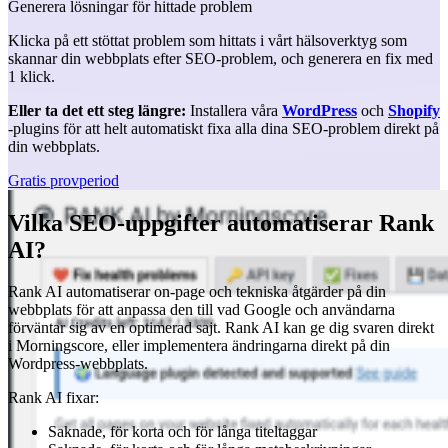
Generera lösningar för hittade problem
Klicka på ett stöttat problem som hittats i vårt hälsoverktyg som
skannar din webbplats efter SEO-problem, och generera en fix med
1 klick.
Eller ta det ett steg längre:
Installera våra
WordPress
och
Shopify
-plugins för att helt automatiskt fixa alla dina SEO-problem direkt på
din webbplats.
Gratis provperiod
Vilka SEO-uppgifter automatiserar Rank
AI?
Rank AI automatiserar on-page och tekniska åtgärder på din
webbplats för att anpassa den till vad Google och användarna
förväntar sig av en optimerad sajt. Rank AI kan ge dig svaren direkt
i Morningscore, eller implementera ändringarna direkt på din
Wordpress-webbplats.
Rank AI fixar:
Saknade, för korta och för långa titeltaggar