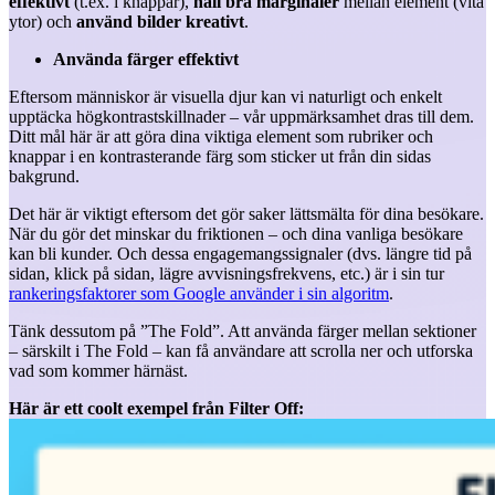
effektivt
(t.ex. i knappar),
håll bra marginaler
mellan element (vita
ytor) och
använd bilder kreativt
.
Använda färger effektivt
Eftersom människor är visuella djur kan vi naturligt och enkelt
upptäcka högkontrastskillnader – vår uppmärksamhet dras till dem.
Ditt mål här är att göra dina viktiga element som rubriker och
knappar i en kontrasterande färg som sticker ut från din sidas
bakgrund.
Det här är viktigt eftersom det gör saker lättsmälta för dina besökare.
När du gör det minskar du friktionen – och dina vanliga besökare
kan bli kunder. Och dessa engagemangssignaler (dvs. längre tid på
sidan, klick på sidan, lägre avvisningsfrekvens, etc.) är i sin tur
rankeringsfaktorer som Google använder i sin algoritm
.
Tänk dessutom på ”The Fold”. Att använda färger mellan sektioner
– särskilt i The Fold – kan få användare att scrolla ner och utforska
vad som kommer härnäst.
Här är ett coolt exempel från Filter Off: