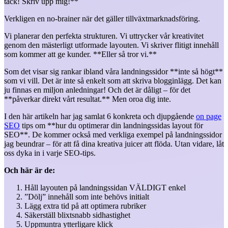
tack! Skriv upp mig!**
Verkligen en no-brainer när det gäller tillväxtmarknadsföring.
Vi planerar den perfekta strukturen. Vi uttrycker vår kreativitet
genom den mästerligt utformade layouten. Vi skriver flitigt innehåll
som kommer att ge kunder. **Eller så tror vi.**
Som det visar sig rankar ibland våra landningssidor **inte så högt**
som vi vill. Det är inte så enkelt som att skriva blogginlägg. Det kan
ju finnas en miljon anledningar! Och det är dåligt – för det
**påverkar direkt vårt resultat.** Men oroa dig inte.
I den här artikeln har jag samlat 6 konkreta och djupgående
on page
SEO
tips om **hur du optimerar din landningssidas layout för
SEO**. De kommer också med verkliga exempel på landningssidor
jag beundrar – för att få dina kreativa juicer att flöda. Utan vidare, låt
oss dyka in i varje SEO-tips.
Och här är de:
Håll layouten på landningssidan VÄLDIGT enkel
”Dölj” innehåll som inte behövs initialt
Lägg extra tid på att optimera rubriker
Säkerställ blixtsnabb sidhastighet
Uppmuntra ytterligare klick