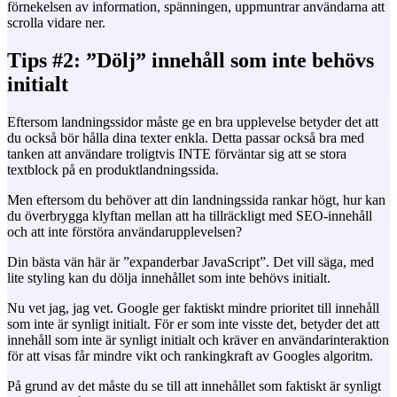
förnekelsen av information, spänningen, uppmuntrar användarna att
scrolla vidare ner.
Tips #2: ”Dölj” innehåll som inte behövs
initialt
Eftersom landningssidor måste ge en bra upplevelse betyder det att
du också bör hålla dina texter enkla. Detta passar också bra med
tanken att användare troligtvis INTE förväntar sig att se stora
textblock på en produktlandningssida.
Men eftersom du behöver att din landningssida rankar högt, hur kan
du överbrygga klyftan mellan att ha tillräckligt med SEO-innehåll
och att inte förstöra användarupplevelsen?
Din bästa vän här är ”expanderbar JavaScript”. Det vill säga, med
lite styling kan du dölja innehållet som inte behövs initialt.
Nu vet jag, jag vet. Google ger faktiskt mindre prioritet till innehåll
som inte är synligt initialt. För er som inte visste det, betyder det att
innehåll som inte är synligt initialt och kräver en användarinteraktion
för att visas får mindre vikt och rankingkraft av Googles algoritm.
På grund av det måste du se till att innehållet som faktiskt är synligt