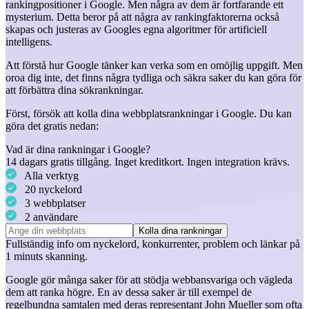
rankingpositioner i Google. Men några av dem är fortfarande ett
mysterium. Detta beror på att några av rankingfaktorerna också
skapas och justeras av Googles egna algoritmer för artificiell
intelligens.
Att förstå hur Google tänker kan verka som en omöjlig uppgift. Men
oroa dig inte, det finns några tydliga och säkra saker du kan göra för
att förbättra dina sökrankningar.
Först, försök att kolla dina webbplatsrankningar i Google. Du kan
göra det gratis nedan:
Vad är dina rankningar i Google?
14 dagars gratis tillgång. Inget kreditkort. Ingen integration krävs.
Alla verktyg
20 nyckelord
3 webbplatser
2 användare
Kolla dina rankningar
Fullständig info om
nyckelord
,
konkurrenter
,
problem
och
länkar
på
1 minuts skanning.
Google gör många saker för att stödja webbansvariga och vägleda
dem att ranka högre. En av dessa saker är till exempel de
regelbundna samtalen med deras representant John Mueller som ofta