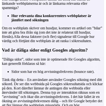
länkande webbplatserna är och är länkarna relevanta eller
spammiga?
Hur relevanta dina konkurrenters webbplatser är
jämfört med sökningen
Om en webbplats skriver om husdjur, kommer en artikel om ”bilar”
inte att göra bra ifrån sig (om det inte är relaterat till husdjur,
förstås).
Alla dessa faktorer (och fler) signalerar till Google hur
värdig och förtjänt din webbplats är att ranka i sökresultaten.
Vad är dåliga sidor enligt Googles algoritm?
”Dåliga sidor”, sidor som inte är optimerade för Googles algoritm,
kan generellt förklaras så här:
Sidor som har en hög avvisningsfrekvens (bounce rate).
Tänk dig detta – En användare använder Googles sökning med ditt
sökord. De ser din webbsida på Googles sökresultatsida och klickar
på den. Kort därefter lämnar de antingen din webbsida eller
återvänder till sökningen. Denna typ av interaktion räknas som en
”avvisning” och ökar din avvisningsfrekvens. I det här fallet är en
ökning av avvisningsfrekvensen dålig – och för Google betyder det
att fler lämnar din webbplats missnöjda. Och en hög