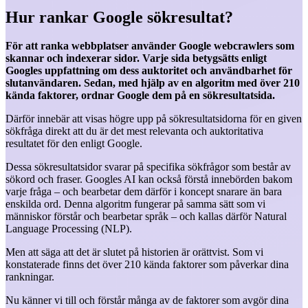
Hur rankar Google sökresultat?
För att ranka webbplatser använder Google webcrawlers som
skannar och indexerar sidor. Varje sida betygsätts enligt
Googles uppfattning om dess auktoritet och användbarhet för
slutanvändaren. Sedan, med hjälp av en algoritm med över 210
kända faktorer, ordnar Google dem på en sökresultatsida.
Därför innebär att visas högre upp på sökresultatsidorna för en given
sökfråga direkt att du är det mest relevanta och auktoritativa
resultatet för den enligt Google.
Dessa sökresultatsidor svarar på specifika sökfrågor som består av
sökord och fraser. Googles AI kan också förstå innebörden bakom
varje fråga – och bearbetar dem därför i koncept snarare än bara
enskilda ord. Denna algoritm fungerar på samma sätt som vi
människor förstår och bearbetar språk – och kallas därför Natural
Language Processing (NLP).
Men att säga att det är slutet på historien är orättvist. Som vi
konstaterade finns det över 210 kända faktorer som påverkar dina
rankningar.
Nu känner vi till och förstår många av de faktorer som avgör dina