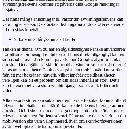
avvisningsfrekvens kommer att påverka dina Google-rankningar
negativt.
Det finns många anledningar till varför din avvisningsfrekvens kan
vara hög eller öka. De största anledningarna är dock ofta relaterade
till din sidas innehåll.
Sidor som är
långsamma att ladda
Tanken är denna: Om du har en låg sidhastighet kanske användaren
tror att sidan är trasig. I en tid där allt finns direkt tillgängligt kan en
sidhastighet över 3 sekunder påverka hur Googles algoritm rankar
din sida. Detta gäller särskilt för mobilanvändare som också söker på
långsammare enheter. Tänk också på att en mobilanvändare surfar
från ett mer begränsat nätverk, vilket innebär att sidhastigheten
verkligen kan bli ett problem om din sidas innehåll är stort. Detta
kan till exempel vara stora webbtillgångar som skript, bilder och
videor.
Alla dessa faktorer kan sakta ner dem när de försöker komma till det
relevanta innehållet – och därför kanske de inte ens interagerar med
din sida. Och i sin tur kan detta säga Google att du inte är ett av de
relevanta resultaten för detta sökord. På grund av detta vill du att din
mobilversion ska vara väloptimerad, även om skrivbordsversionen
av din webbplats inte har optimal prestanda.