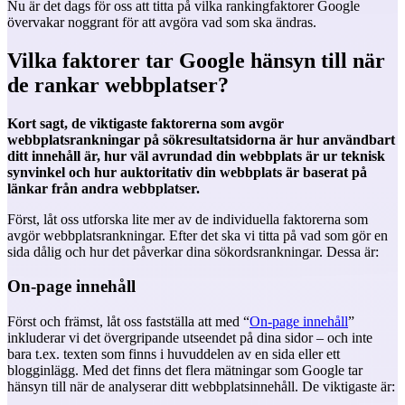
Nu är det dags för oss att titta på vilka rankingfaktorer Google
övervakar noggrant för att avgöra vad som ska ändras.
Vilka faktorer tar Google hänsyn till när
de rankar webbplatser?
Kort sagt, de viktigaste faktorerna som avgör
webbplatsrankningar på sökresultatsidorna är hur användbart
ditt innehåll är, hur väl avrundad din webbplats är ur teknisk
synvinkel och hur auktoritativ din webbplats är baserat på
länkar från andra webbplatser.
Först, låt oss utforska lite mer av de individuella faktorerna som
avgör webbplatsrankningar. Efter det ska vi titta på vad som gör en
sida dålig och hur det påverkar dina
sökordsrankningar
. Dessa är:
On-page innehåll
Först och främst, låt oss fastställa att med “
On-page innehåll
”
inkluderar vi det övergripande utseendet på dina sidor – och inte
bara t.ex. texten som finns i huvuddelen av en sida eller ett
blogginlägg. Med det finns det flera mätningar som Google tar
hänsyn till när de analyserar ditt webbplatsinnehåll. De viktigaste är: