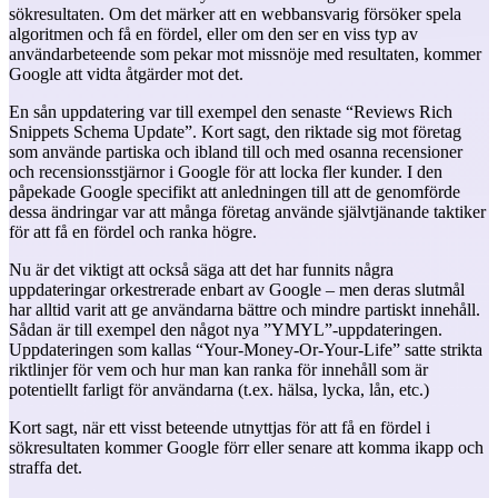
sökresultaten. Om det märker att en webbansvarig försöker spela
algoritmen och få en fördel, eller om den ser en viss typ av
användarbeteende som pekar mot missnöje med resultaten, kommer
Google att vidta åtgärder mot det.
En sån uppdatering var till exempel den senaste “Reviews Rich
Snippets Schema Update”. Kort sagt, den riktade sig mot företag
som använde partiska och ibland till och med osanna recensioner
och recensionsstjärnor i Google för att locka fler kunder. I den
påpekade Google specifikt att anledningen till att de genomförde
dessa ändringar var att många företag använde självtjänande taktiker
för att få en fördel och ranka högre.
Nu är det viktigt att också säga att det har funnits några
uppdateringar orkestrerade enbart av Google – men deras slutmål
har alltid varit att ge användarna bättre och mindre partiskt innehåll.
Sådan är till exempel den något nya ”YMYL”-uppdateringen.
Uppdateringen som kallas “Your-Money-Or-Your-Life” satte strikta
riktlinjer för vem och hur man kan ranka för innehåll som är
potentiellt farligt för användarna (t.ex. hälsa, lycka, lån, etc.)
Kort sagt, när ett visst beteende utnyttjas för att få en fördel i
sökresultaten kommer Google förr eller senare att komma ikapp och
straffa det.