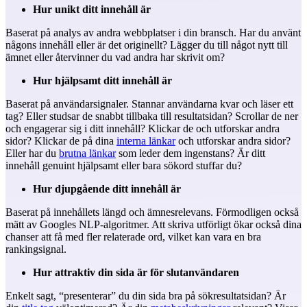
Hur unikt ditt innehåll är
Baserat på analys av andra webbplatser i din bransch. Har du använt
någons innehåll eller är det originellt? Lägger du till något nytt till
ämnet eller återvinner du vad andra har skrivit om?
Hur hjälpsamt ditt innehåll är
Baserat på användarsignaler. Stannar användarna kvar och läser ett
tag? Eller studsar de snabbt tillbaka till resultatsidan? Scrollar de ner
och engagerar sig i ditt innehåll? Klickar de och utforskar andra
sidor? Klickar de på dina
interna länkar
och utforskar andra sidor?
Eller har du
brutna länkar
som leder dem ingenstans? Är ditt
innehåll genuint hjälpsamt eller bara sökord stuffar du?
Hur djupgående ditt innehåll är
Baserat på innehållets längd och ämnesrelevans. Förmodligen också
mätt av Googles NLP-algoritmer. Att skriva utförligt ökar också dina
chanser att få med fler relaterade ord, vilket kan vara en bra
rankingsignal.
Hur attraktiv din sida är för slutanvändaren
Enkelt sagt, “presenterar” du din sida bra på sökresultatsidan? Är