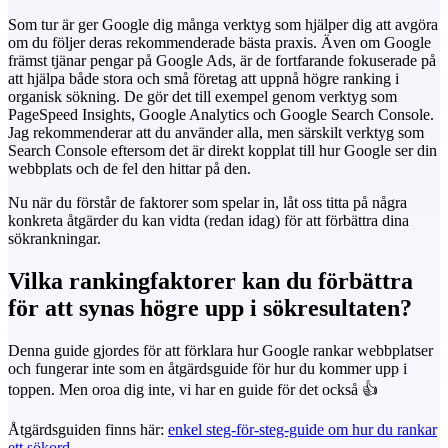
Som tur är ger Google dig många verktyg som hjälper dig att avgöra
om du följer deras rekommenderade bästa praxis. Även om Google
främst tjänar pengar på Google Ads, är de fortfarande fokuserade på
att hjälpa både stora och små företag att uppnå högre ranking i
organisk sökning. De gör det till exempel genom verktyg som
PageSpeed Insights, Google Analytics och Google Search Console.
Jag rekommenderar att du använder alla, men särskilt verktyg som
Search Console eftersom det är direkt kopplat till hur Google ser din
webbplats och de fel den hittar på den.
Nu när du förstår de faktorer som spelar in, låt oss titta på några
konkreta åtgärder du kan vidta (redan idag) för att förbättra dina
sökrankningar.
Vilka rankingfaktorer kan du förbättra
för att synas högre upp i sökresultaten?
Denna guide gjordes för att förklara hur Google rankar webbplatser
och fungerar inte som en åtgärdsguide för hur du kommer upp i
toppen. Men oroa dig inte, vi har en guide för det också 👍️
Åtgärdsguiden finns här:
enkel steg-för-steg-guide om hur du rankar
ett sökord