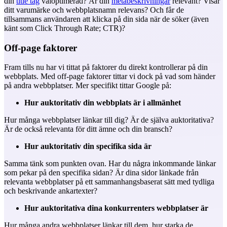
din
title tag
väloptimerad? Är din
metabeskrivningar
relevant? Visar
ditt varumärke och webbplatsnamn relevans? Och får de
tillsammans användaren att klicka på din sida när de söker (även
känt som
Click Through Rate
; CTR)?
Off-page faktorer
Fram tills nu har vi tittat på faktorer du direkt kontrollerar på din
webbplats. Med off-page faktorer tittar vi dock på vad som händer
på andra webbplatser. Mer specifikt tittar Google på:
Hur auktoritativ din webbplats är i allmänhet
Hur många webbplatser länkar till dig? Är de själva auktoritativa?
Är de också relevanta för ditt ämne och din bransch?
Hur auktoritativ din specifika sida är
Samma tänk som punkten ovan. Har du några inkommande länkar
som pekar på den specifika sidan? Är dina sidor länkade från
relevanta webbplatser på ett sammanhangsbaserat sätt med tydliga
och beskrivande ankartexter?
Hur auktoritativa dina konkurrenters webbplatser är
Hur många andra webbplatser länkar till dem, hur starka de