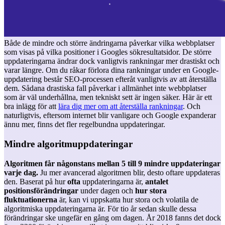
Både de mindre och större ändringarna påverkar vilka webbplatser
som visas på vilka positioner i Googles sökresultatsidor. De större
uppdateringarna ändrar dock vanligtvis rankningar mer drastiskt och
varar längre. Om du råkar förlora dina rankningar under en Google-
uppdatering består SEO-processen efteråt vanligtvis av att återställa
dem. Sådana drastiska fall påverkar i allmänhet inte webbplatser
som är väl underhållna, men tekniskt sett är ingen säker. Här är ett
bra inlägg för att
lära dig mer om att återställa rankningar
.
Och
naturligtvis, eftersom internet blir vanligare och Google expanderar
ännu mer, finns det fler regelbundna uppdateringar.
Mindre algoritmuppdateringar
Algoritmen får någonstans mellan 5 till 9 mindre uppdateringar
varje dag.
Ju mer avancerad algoritmen blir, desto oftare uppdateras
den. Baserat på hur
ofta
uppdateringarna är,
antalet
positionsförändringar
under dagen och
hur stora
fluktuationerna
är, kan vi uppskatta hur stora och volatila de
algoritmiska uppdateringarna är. För tio år sedan skulle dessa
förändringar ske ungefär en gång om dagen. År 2018 fanns det dock