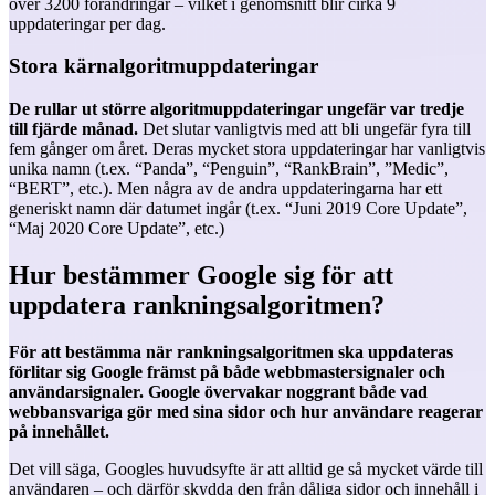
över 3200 förändringar – vilket i genomsnitt blir cirka 9
uppdateringar per dag.
Stora kärnalgoritmuppdateringar
De rullar ut större algoritmuppdateringar ungefär var tredje
till fjärde månad.
Det slutar vanligtvis med att bli ungefär fyra till
fem gånger om året. Deras mycket stora uppdateringar har vanligtvis
unika namn (t.ex. “Panda”, “Penguin”, “RankBrain”, ”Medic”,
“BERT”, etc.). Men några av de andra uppdateringarna har ett
generiskt namn där datumet ingår (t.ex. “Juni 2019 Core Update”,
“Maj 2020 Core Update”, etc.)
Hur bestämmer Google sig för att
uppdatera rankningsalgoritmen?
För att bestämma när rankningsalgoritmen ska uppdateras
förlitar sig Google främst på både webbmastersignaler och
användarsignaler. Google övervakar noggrant både vad
webbansvariga gör med sina sidor och hur användare reagerar
på innehållet.
Det vill säga, Googles huvudsyfte är att alltid ge så mycket värde till
användaren – och därför skydda den från dåliga sidor och innehåll i