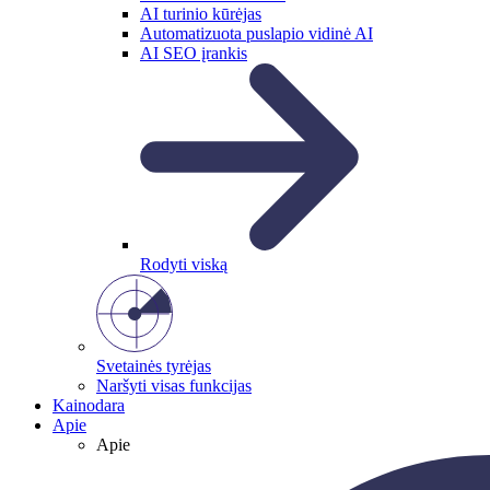
AI turinio kūrėjas
Automatizuota puslapio vidinė AI
AI SEO įrankis
Rodyti viską
Svetainės tyrėjas
Naršyti visas funkcijas
Kainodara
Apie
Apie