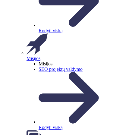
Rodyti viską
Misijos
Misijos
SEO projektų valdymo
Rodyti viską