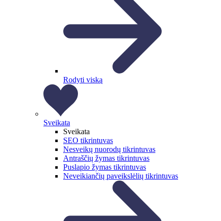
Rodyti viską
Sveikata
Sveikata
SEO tikrintuvas
Nesveikų nuorodų tikrintuvas
Antraščių žymas tikrintuvas
Puslapio žymas tikrintuvas
Neveikiančių paveikslėlių tikrintuvas