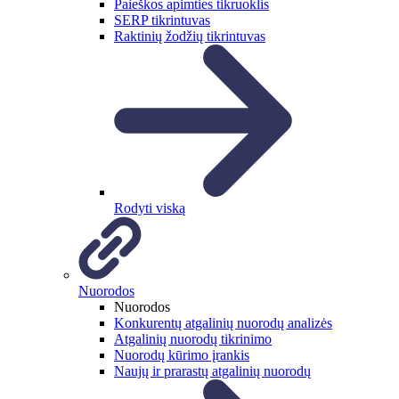
Paieškos apimties tikruoklis
SERP tikrintuvas
Raktinių žodžių tikrintuvas
Rodyti viską
Nuorodos
Nuorodos
Konkurentų atgalinių nuorodų analizės
Atgalinių nuorodų tikrinimo
Nuorodų kūrimo įrankis
Naujų ir prarastų atgalinių nuorodų