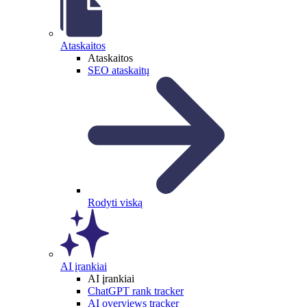
Ataskaitos
Ataskaitos
SEO ataskaitų
Rodyti viską
AI įrankiai
AI įrankiai
ChatGPT rank tracker
AI overviews tracker