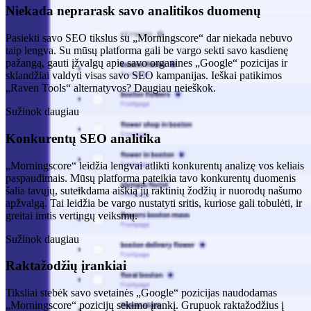
Niekada neprarask savo analitikos duomenų
Pasiekti savo SEO tikslus su „Morningscore“ dar niekada nebuvo
taip lengva. Su mūsų platforma gali be vargo sekti savo kasdienę
pažangą, gauti įžvalgų apie savo organines „Google“ pozicijas ir
sklandžiai valdyti visas savo SEO kampanijas. Ieškai patikimos
„Raven Tools“ alternatyvos? Daugiau neieškok.
Sužinok daugiau
Konkurentų SEO analitika
„Morningscore“ leidžia lengvai atlikti konkurentų analizę vos keliais
paspaudimais. Mūsų platforma pateikia tavo konkurentų duomenis
šalia tavųjų, suteikdama aiškią jų raktinių žodžių ir nuorodų našumo
apžvalgą. Tai leidžia be vargo nustatyti sritis, kuriose gali tobulėti, ir
greitai imtis vertingų veiksmų.
Sužinok daugiau
Raktažodžių įrankiai
Tiksliai stebėk savo svetainės „Google“ pozicijas naudodamas
„Morningscore“ pozicijų sekimo įrankį. Grupuok raktažodžius į