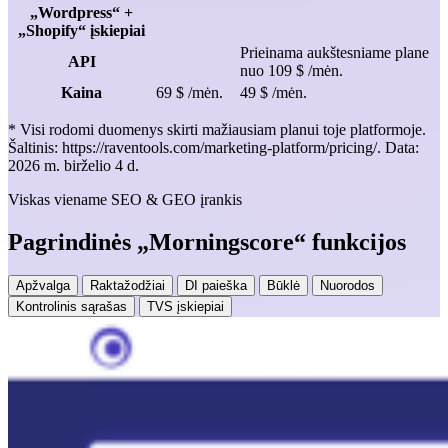
„Wordpress“ +
„Shopify“ įskiepiai
Prieinama aukštesniame plane
API
nuo 109 $ /mėn.
Kaina
69 $ /mėn.
49 $ /mėn.
* Visi rodomi duomenys skirti mažiausiam planui toje platformoje.
Šaltinis: https://raventools.com/marketing-platform/pricing/. Data:
2026 m. birželio 4 d.
Viskas viename SEO & GEO įrankis
Pagrindinės „Morningscore“ funkcijos
Apžvalga
Raktažodžiai
DI paieška
Būklė
Nuorodos
Kontrolinis sąrašas
TVS įskiepiai