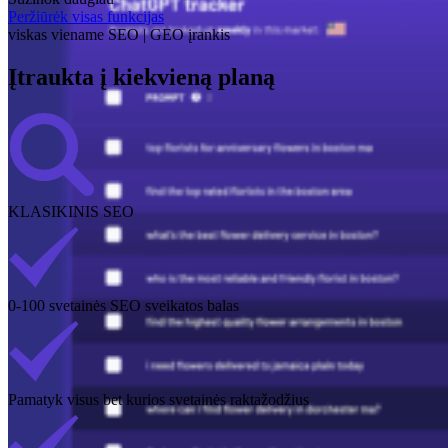
Peržiūrėk visas funkcijas
viskas viename SEO | GEO įrankis
Įtraukta į kiekvieną planą
KLASIKINIS SEO
0-100 svetainės SEO sveikatos balas
Pamatyk visus bet kurios svetainės raktažodžius