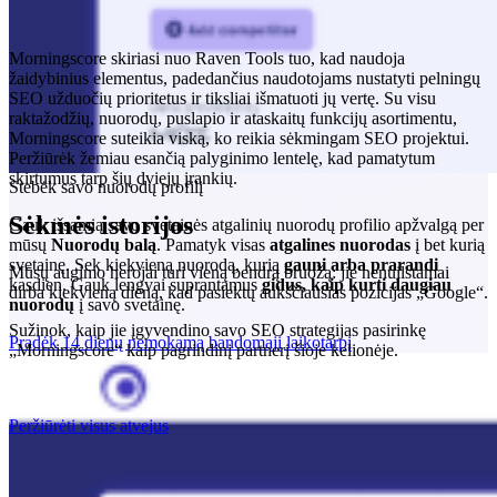
Morningscore skiriasi nuo Raven Tools tuo, kad naudoja
žaidybinius elementus, padedančius naudotojams nustatyti pelningų
SEO užduočių prioritetus ir tiksliai išmatuoti jų vertę. Su visu
raktažodžių, nuorodų, puslapio ir ataskaitų funkcijų asortimentu,
Morningscore suteikia viską, ko reikia sėkmingam SEO projektui.
Peržiūrėk žemiau esančią palyginimo lentelę, kad pamatytum
skirtumus tarp šių dviejų įrankių.
Stebėk savo nuorodų profilį
Sėkmės istorijos
Gauk išsamią savo svetainės atgalinių nuorodų profilio apžvalgą per
mūsų
Nuorodų balą
. Pamatyk visas
atgalines nuorodas
į bet kurią
svetainę. Sek kiekvieną nuorodą, kurią
gauni arba prarandi
Mūsų augimo herojai turi vieną bendrą bruožą: jie nenuilstamai
kasdien. Gauk lengvai suprantamus
gidus, kaip kurti daugiau
dirba kiekvieną dieną, kad pasiektų aukščiausias pozicijas „Google“.
nuorodų
į savo svetainę.
Sužinok, kaip jie įgyvendino savo SEO strategijas pasirinkę
Pradėk 14 dienų nemokamą bandomąjį laikotarpį
„Morningscore“ kaip pagrindinį partnerį šioje kelionėje.
Peržiūrėti visus atvejus