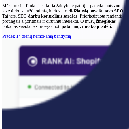
Mūsų misijų funkcija sukuria žaidybinę patirtį ir padeda motyvuoti
tave dirbti su užduotimis, kurios turi
didžiausią poveikį tavo SEO
.
Tai tarsi SEO
darbų kontrolinis sąrašas
. Prioritetizuota remiantis
protingais algoritmais ir dirbtiniu intelektu. O mūsų
žmogiškas
pokalbis visada pasiruošęs duoti
patarimų, nuo ko pradėti
.
Pradėk 14 dienų nemokamą bandymą