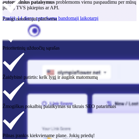
automatinius pataisymus
problemoms vienu paspaudimu per mūsų
įrankį, TVS įskiepius ar API.
Pradėk 14 dienų nemokamą bandomąjį laikotarpį
Patogi naudotojui platforma
Prioritetinių užduočių sąrašas
Žaidybinė patirtis: kelk lygį ir augink matomumą
Žmogiškas pokalbių palaikymas su tikrais SEO patarimais
Pilnas įrankis kiekviename plane. Jokių priedų!