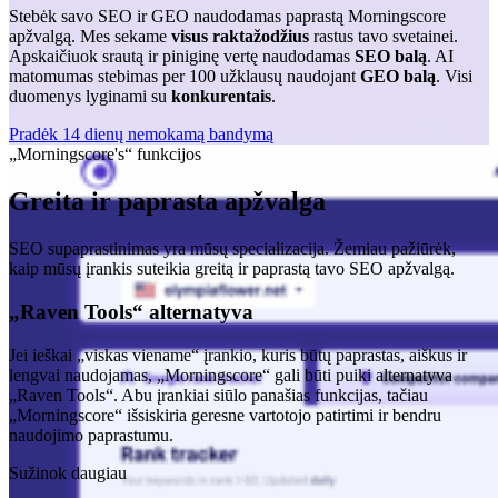
Stebėk savo SEO ir GEO naudodamas paprastą Morningscore
apžvalgą. Mes sekame
visus raktažodžius
rastus tavo svetainei.
Apskaičiuok srautą ir piniginę vertę naudodamas
SEO balą
. AI
matomumas stebimas per 100 užklausų naudojant
GEO balą
. Visi
duomenys lyginami su
konkurentais
.
Pradėk 14 dienų nemokamą bandymą
„Morningscore's“ funkcijos
Greita ir paprasta apžvalga
SEO supaprastinimas yra mūsų specializacija. Žemiau pažiūrėk,
kaip mūsų įrankis suteikia greitą ir paprastą tavo SEO apžvalgą.
„Raven Tools“ alternatyva
Jei ieškai „viskas viename“ įrankio, kuris būtų paprastas, aiškus ir
lengvai naudojamas, „Morningscore“ gali būti puiki alternatyva
„Raven Tools“. Abu įrankiai siūlo panašias funkcijas, tačiau
„Morningscore“ išsiskiria geresne vartotojo patirtimi ir bendru
naudojimo paprastumu.
Sužinok daugiau