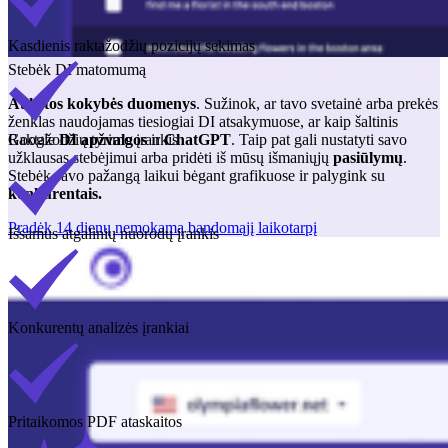
Kasdienis raktažodžių pozicijų sekimas
Stebėk DI matomumą
Aukštos kokybės duomenys
. Sužinok, ar tavo svetainė arba prekės
ženklas naudojamas tiesiogiai DI atsakymuose, ar kaip šaltinis
Raktažodžių tyrimo įrankis
Google
DI apžvalgos
ir
ChatGPT
. Taip pat gali nustatyti savo
užklausas stebėjimui arba pridėti iš mūsų išmaniųjų
pasiūlymų
.
Stebėk savo pažangą laikui bėgant grafikuose ir palygink su
konkurentais.
Pradėk 14 dienų nemokamą bandomąjį laikotarpį
Išsamus atgalinių nuorodų įrankis
Konkurentų analizės įrankiai
Pritaikomos PDF ataskaitos