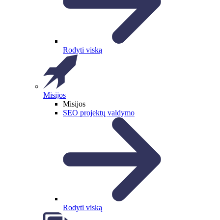
Rodyti viską
Misijos
Misijos
SEO projektų valdymo
Rodyti viską