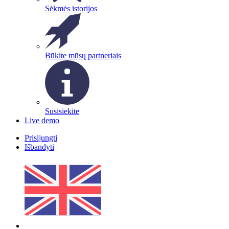
Sėkmės istorijos
Būkite mūsų partneriais
Susisiekite
Live demo
Prisijungti
Išbandyti