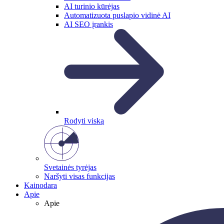
AI turinio kūrėjas
Automatizuota puslapio vidinė AI
AI SEO įrankis
Rodyti viską
Svetainės tyrėjas
Naršyti visas funkcijas
Kainodara
Apie
Apie