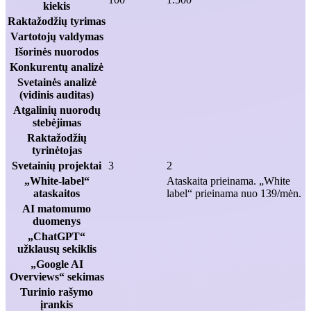
kiekis
Raktažodžių tyrimas
Vartotojų valdymas
Išorinės nuorodos
Konkurentų analizė
Svetainės analizė
(vidinis auditas)
Atgalinių nuorodų
stebėjimas
Raktažodžių
tyrinėtojas
Svetainių projektai
3
2
„White-label“
Ataskaita prieinama. „White
ataskaitos
label“ prieinama nuo 139/mėn.
AI matomumo
duomenys
„ChatGPT“
užklausų sekiklis
„Google AI
Overviews“ sekimas
Turinio rašymo
įrankis