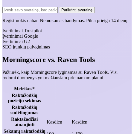
Patikrinti svetainę
Registruokis dabar.
Nemokamas bandymas.
Pilna prieiga 14 dienų.
Įvertinimai Trustpilot
Įvertinimai Google
Įvertinimai G2
SEO įrankių palyginimas
Morningscore vs. Raven Tools
Pažiūrėk, kaip Morningscore lyginamas su Raven Tools. Visi
rodomi duomenys yra mažiausiam prieinamam planui.
Metrikos*
Raktažodžių
pozicijų sekimas
Raktažodžių
sudėtingumas
Raktažodžiai
Kasdien
Kasdien
atnaujinti
Sekamų raktažodžių
100
1.500