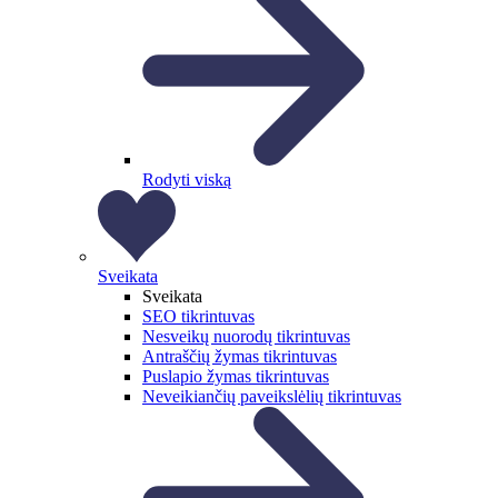
Rodyti viską
Sveikata
Sveikata
SEO tikrintuvas
Nesveikų nuorodų tikrintuvas
Antraščių žymas tikrintuvas
Puslapio žymas tikrintuvas
Neveikiančių paveikslėlių tikrintuvas