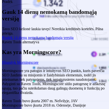
Pradėk
Gauk 14 dienų nemokamą bandomąją
versiją
Tavo SEO kelionė laukia tavęs! Nereikia kreditinės kortelės. Pilna
prieiga.
Pradėk 14 dienų nemokamą bandomąją versiją
Raven Tools alternatyva
Kas yra Morningscore?
Išbandyk Morningscore
Morningscore yra patogus ir intuityvus SEO įrankis, kuris paverčia
SEO žaidimu su misijomis ir žaidybiniais elementais, todėl jis
prieinamas tiek patyrusiems, tiek nepatyrusiems naudotojams.
Palyginti su Raven Tools, Morningscore siūlo patogesnę ir aiškesnę
sąsają, tuo pačiu suteikdamas daug galingų duomenų ir funkcijų po
elegantiška išvaizda.
Raven Tools buvo įkurta 2007 m. Nešvilyje, JAV
Morningscore buvo įkurta 2018 m. Odensėje, Danijoje