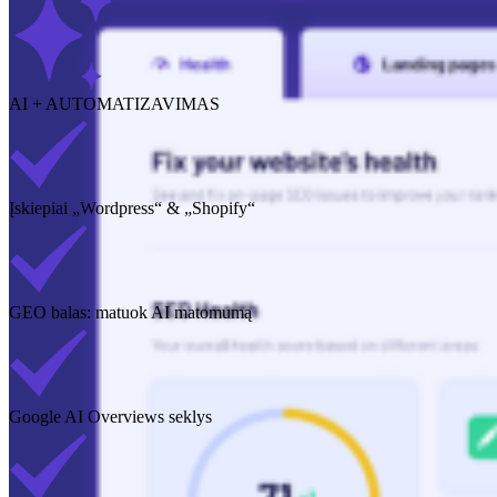
AI + AUTOMATIZAVIMAS
Įskiepiai „Wordpress“ & „Shopify“
GEO balas: matuok AI matomumą
Google AI Overviews seklys