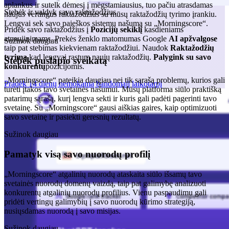
aplankus ir sutelk dėmesį į mėgstamiausius, tuo pačiu atrasdamas
Stebėk ir valdyk savo raktažodžius
naujus vertingus raktažodžius su mūsų raktažodžių tyrimo įrankiu.
Lengvai sek savo paieškos sistemų našumą su „Morningscore“.
Pridėk savo raktažodžius į
Pozicijų sekiklį
kasdieniams
atnaujinimams. Prekės ženklo matomumas Google
AI apžvalgose
Sužinok daugiau
taip pat stebimas kiekvienam raktažodžiui. Naudok
Raktažodžių
tyrimą
kad lengvai rastum naujų raktažodžių.
Palygink su savo
Stebėk puslapio sveikatą
konkurentų
pozicijomis.
„Morningscore“ pateikia daugiau nei tik sąrašą problemų, kurios gali
Pradėk 14 dienų nemokamą bandomąjį laikotarpį
turėti įtakos tavo svetainės našumui. Mūsų platforma siūlo praktišką
patarimų sąrašą, kurį lengva sekti ir kuris gali padėti pagerinti tavo
svetainę. Su „Morningscore“ gausi aiškias gaires, kaip optimizuoti
savo svetainę ir pasiekti geresnių rezultatų.
Sužinok daugiau
Pamatyk visą savo nuorodų profilį
„Morningscore“ atgalinių nuorodų ataskaita siūlo išsamų tavo
svetainės nuorodų domenų vaizdą, taip pat galimybę analizuoti
konkurentų atgalinių nuorodų profilius. Vienu paspaudimu gali
pridėti vertingų galimybių į savo nuorodų kūrimo strategiją,
nusiųsdamas nuorodą į savo misijas.
Sužinok daugiau