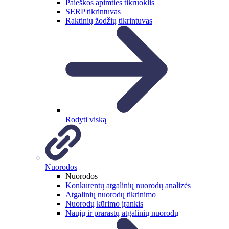
Paieškos apimties tikruoklis
SERP tikrintuvas
Raktinių žodžių tikrintuvas
Rodyti viską
Nuorodos
Nuorodos
Konkurentų atgalinių nuorodų analizės
Atgalinių nuorodų tikrinimo
Nuorodų kūrimo įrankis
Naujų ir prarastų atgalinių nuorodų