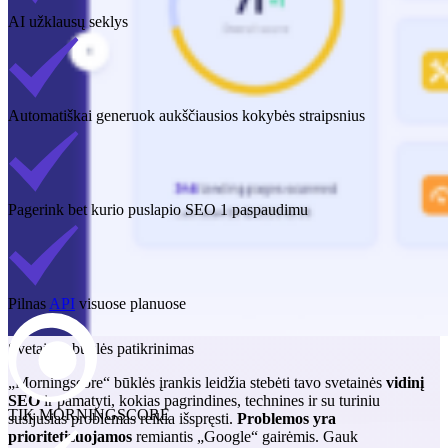
AI užklausų seklys
Automatiškai generuok aukščiausios kokybės straipsnius
Pagerink bet kurio puslapio SEO 1 paspaudimu
Pilnas
API
visuose planuose
Svetainės būklės patikrinimas
„Morningscore“ būklės įrankis leidžia stebėti tavo svetainės
vidinį
SEO
ir pamatyti, kokias pagrindines, technines ir su turiniu
TIK MORNINGSCORE
susijusias problemas reikia išspręsti.
Problemos yra
prioritetizuojamos
remiantis „Google“ gairėmis. Gauk