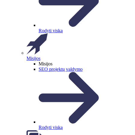
Rodyti viską
Misijos
Misijos
SEO projektų valdymo
Rodyti viską