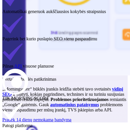
Automatiškai generuok aukščiausios kokybės straipsnius
Pagerink bet kurio puslapio SEO vienu paspaudimu
Pilnas
API
visuose planuose
Svetainės būklės patikrinimas
„Morningscore“ būklės įrankis leidžia stebėti tavo svetainės
vidinį
SEO
ir matyti, kokias pagrindines, technines ir su turiniu susijusias
TIK MORNINGSCORE
problemas reikia išspręsti.
Problemos prioritetizuojamos
remiantis
„Google“ gairėmis. Gauk
automatinius pataisymus
problemoms
vienu paspaudimu per mūsų įrankį, TVS įskiepius arba API.
Pradėk 14 dienų nemokamą bandymą
Patogi platforma