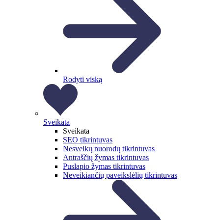
Rodyti viską
Sveikata
Sveikata
SEO tikrintuvas
Nesveikų nuorodų tikrintuvas
Antraščių žymas tikrintuvas
Puslapio žymas tikrintuvas
Neveikiančių paveikslėlių tikrintuvas