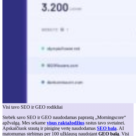
Visi tavo SEO ir GEO rodikliai
Stebėk savo SEO ir GEO naudodamas paprastą „Morningscore“
apžvalgą. Mes sekame
visus raktažodžius
rastus tavo svetainei.
Apskaičiuok srautą ir piniginę vertę naudodamas
SEO balą
. AI
matomumas stebimas per 100 užklausų naudojant
GEO balą
. Visi