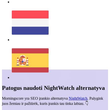
Patogus naudoti NightWatch
alternatyva
Morningscore yra SEO įrankio alternatyva
NightWatch
. Palygink
juos žemiau ir pažiūrėk, kuris įrankis tau tinka labiau. 👇️