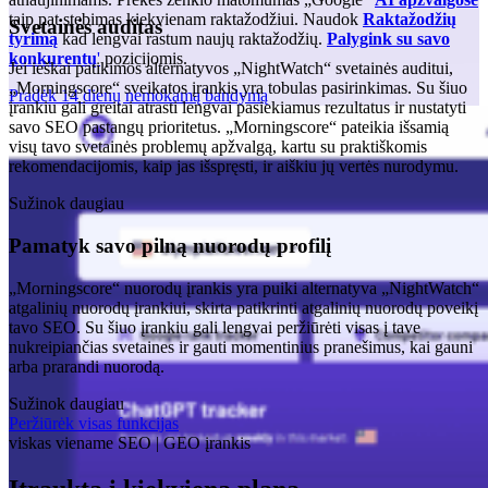
taip pat stebimas kiekvienam raktažodžiui. Naudok
Raktažodžių
Svetainės auditas
tyrimą
kad lengvai rastum naujų raktažodžių.
Palygink su savo
konkurentų
'
pozicijomis.
Jei ieškai patikimos alternatyvos „NightWatch“ svetainės auditui,
„Morningscore“ sveikatos įrankis yra tobulas pasirinkimas. Su šiuo
Pradėk 14 dienų nemokamą bandymą
įrankiu gali greitai atrasti lengvai pasiekiamus rezultatus ir nustatyti
savo SEO pastangų prioritetus. „Morningscore“ pateikia išsamią
visų tavo svetainės problemų apžvalgą, kartu su praktiškomis
rekomendacijomis, kaip jas išspręsti, ir aiškiu jų vertės nurodymu.
Sužinok daugiau
Pamatyk savo pilną nuorodų profilį
„Morningscore“ nuorodų įrankis yra puiki alternatyva „NightWatch“
atgalinių nuorodų įrankiui, skirta patikrinti atgalinių nuorodų poveikį
tavo SEO. Su šiuo įrankiu gali lengvai peržiūrėti visas į tave
nukreipiančias svetaines ir gauti momentinius pranešimus, kai gauni
arba prarandi nuorodą.
Sužinok daugiau
Peržiūrėk visas funkcijas
viskas viename SEO | GEO įrankis