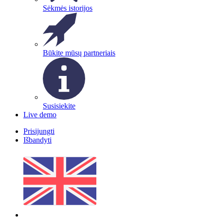
Sėkmės istorijos
Būkite mūsų partneriais
Susisiekite
Live demo
Prisijungti
Išbandyti