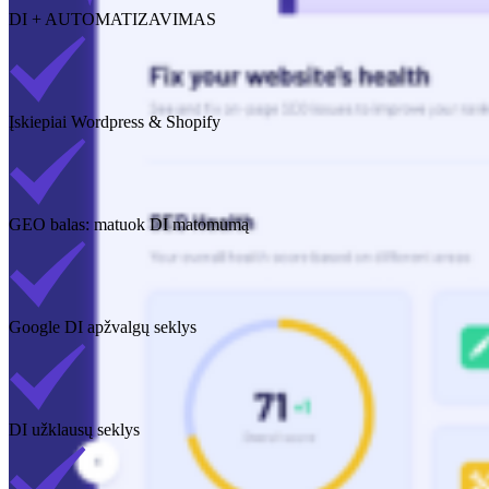
DI + AUTOMATIZAVIMAS
Įskiepiai Wordpress & Shopify
GEO balas: matuok DI matomumą
Google DI apžvalgų seklys
DI užklausų seklys