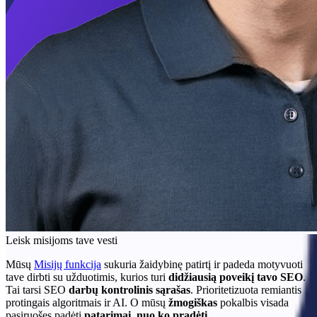
Leisk misijoms tave vesti
Mūsų
Misijų funkcija
sukuria žaidybinę patirtį ir padeda motyvuoti
tave dirbti su užduotimis, kurios turi
didžiausią poveikį tavo SEO
.
Tai tarsi SEO
darbų kontrolinis sąrašas
. Prioritetizuota remiantis
protingais algoritmais ir AI. O mūsų
žmogiškas
pokalbis visada
pasiruošęs padėti
patarimai, nuo ko pradėti
.