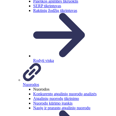
Paieškos apimties tikruoklis
SERP tikrintuvas
Raktinių žodžių tikrintuvas
Rodyti viską
Nuorodos
Nuorodos
Konkurentų atgalinių nuorodų analizės
Atgalinių nuorodų tikrinimo
Nuorodų kūrimo įrankis
Naujų ir prarastų atgalinių nuorodų