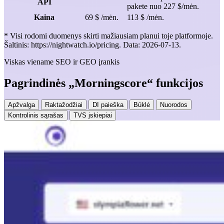
API
pakete nuo 227 $/mėn.
Kaina
69 $ /mėn.
113 $ /mėn.
* Visi rodomi duomenys skirti mažiausiam planui toje platformoje.
Šaltinis: https://nightwatch.io/pricing. Data: 2026-07-13.
Viskas viename SEO ir GEO įrankis
Pagrindinės „Morningscore“ funkcijos
Apžvalga
Raktažodžiai
DI paieška
Būklė
Nuorodos
Kontrolinis sąrašas
TVS įskiepiai