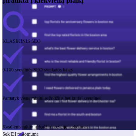
Įtraukta į kiekvieną planą
KLASIKINIS SEO
0-100 svetainės SEO sveikatos balas
Pamatyk visus raktinius žodžius bet kuriai svetainei
Kasdienis raktinių žodžių pozicijų stebėjimas
Sek DI matomumą