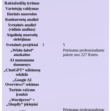
Raktažodžių tyrimas
Vartotojų valdymas
Išorinės nuorodos
Konkurentų analizė
Svetainės analizė
(vidinis auditas)
Atgalinių nuorodų
stebėjimas
Svetainės projektai
3
5
„White-label“
Prieinama profesionaliame
ataskaitos
pakete nuo 227 $/mėn.
AI matomumo
duomenys
„ChatGPT“ užklausų
sekiklis
„Google AI
Overviews“ sekimas
Turinio rašymo
įrankis
„Wordpress“ +
„Shopify“ įskiepiai
Prieinama profesionaliame