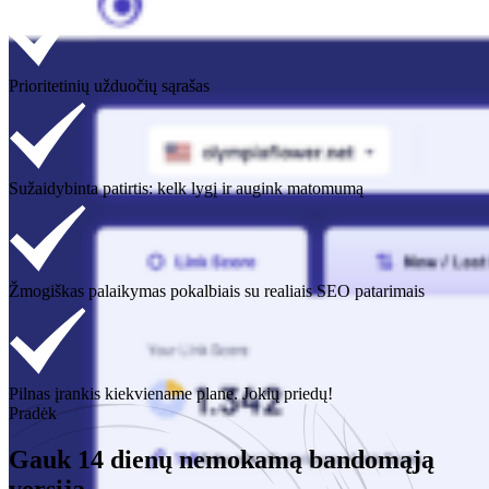
Prioritetinių užduočių sąrašas
Sužaidybinta patirtis: kelk lygį ir augink matomumą
Žmogiškas palaikymas pokalbiais su realiais SEO patarimais
Pilnas įrankis kiekviename plane. Jokių priedų!
Pradėk
Gauk 14 dienų nemokamą bandomąją
versiją