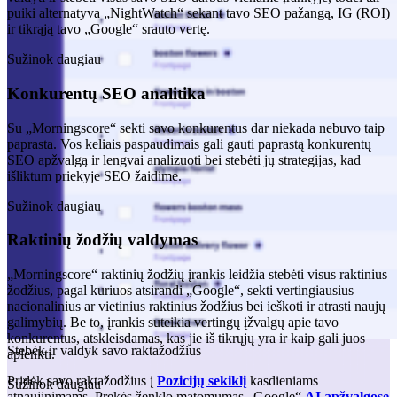
puiki alternatyva „NightWatch“ sekant tavo SEO pažangą, IG (ROI)
ir tikrąją tavo „Google“ srauto vertę.
Sužinok daugiau
Konkurentų SEO analitika
Su „Morningscore“ sekti savo konkurentus dar niekada nebuvo taip
paprasta. Vos keliais paspaudimais gali gauti paprastą konkurentų
SEO apžvalgą ir lengvai analizuoti bei stebėti jų strategijas, kad
išliktum priekyje SEO žaidime.
Sužinok daugiau
Raktinių žodžių valdymas
„Morningscore“ raktinių žodžių įrankis leidžia stebėti visus raktinius
žodžius, pagal kuriuos atsirandi „Google“, sekti vertingiausius
nacionalinius ar vietinius raktinius žodžius bei ieškoti ir atrasti naujų
galimybių. Be to, įrankis suteikia vertingų įžvalgų apie tavo
konkurentus, atskleisdamas, kas jie iš tikrųjų yra ir kaip gali juos
Stebėk ir valdyk savo raktažodžius
aplenkti.
Pridėk savo raktažodžius į
Pozicijų sekiklį
kasdieniams
Sužinok daugiau
atnaujinimams. Prekės ženklo matomumas „Google“
AI apžvalgose