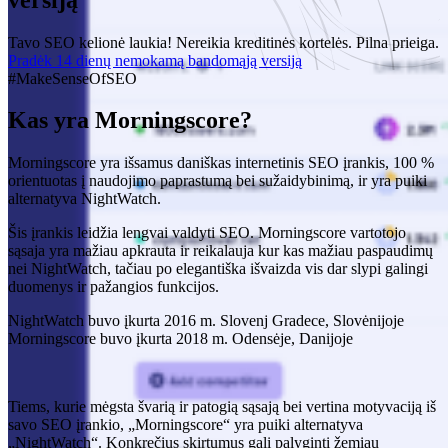
Tavo SEO kelionė laukia! Nereikia kreditinės kortelės. Pilna prieiga.
Pradėk 14 dienų nemokamą bandomąją versiją
#MakeSenseOfSEO
Kas yra Morningscore?
Morningscore yra išsamus daniškas internetinis SEO įrankis, 100 %
orientuotas į naudojimo paprastumą bei sužaidybinimą, ir yra puiki
alternatyva NightWatch.
Šis įrankis leidžia lengvai valdyti SEO. Morningscore vartotojo
sąsaja yra mažiau apkrauta ir reikalauja kur kas mažiau paspaudimų
nei NightWatch, tačiau po elegantiška išvaizda vis dar slypi galingi
duomenys ir pažangios funkcijos.
NightWatch buvo įkurta 2016 m. Slovenj Gradece, Slovėnijoje
Morningscore buvo įkurta 2018 m. Odensėje, Danijoje
Tiems, kurie mėgsta švarią ir patogią sąsają bei vertina motyvaciją iš
savo SEO įrankio, „Morningscore“ yra puiki alternatyva
„NightWatch“. Konkrečius skirtumus gali palyginti žemiau