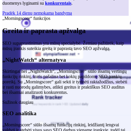
duomenys lyginami su
konkurentais
.
Pradėk 14 dienų nemokamą bandymą
„Morningscore“ funkcijos
Greita ir paprasta apžvalga
SEO supaprastinimas yra mūsų specialybė. Žemiau pažiūrėk, kaip
mūsų įrankis suteikia greitą ir paprastą tavo SEO apžvalgą.
„NightWatch“ alternatyva
Skirtingai nei „NightWatch“, „Morningscore“ siūlo išsamų vertingų
funkcijų rinkinį, kuris pašalina bet kokių papildomų SEO įrankių
poreikį. Su „Morningscore“ gali sekti ir tyrinėti raktažodžius, stebėti
ir rasti nuorodų galimybes, atlikti greitus ir praktiškus SEO auditus
bei išsamiai analizuoti konkurentus.
Sužinok daugiau
SEO analitika
„Morningscore“ siūlo išsamų funkcijų rinkinį, leidžiantį lengvai
valdyti ir stebėti visus savo SEO darbus viename įrankyje, todėl tai