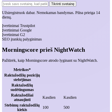
Tikrinti svetainę
Užsiregistruok dabar.
Nemokamas bandymas.
Pilna prieiga 14
dienų.
Įvertinimai Trustpilot
Įvertinimai Google
Įvertinimai G2
SEO įrankių palyginimas
Morningscore prieš NightWatch
Pažiūrėk, kaip Morningscore atrodo lyginant su NightWatch.
Metrikos*
Raktažodžių pozicijų
stebėjimas
Raktažodžių
sudėtingumas
Raktažodžiai
Kasdien
Kasdien
atnaujinti
Stebimų raktažodžių
100
500
kiekis