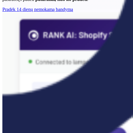
Pradėk 14 dienų nemokamą bandymą