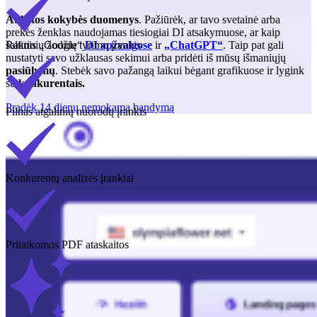
Aukštos kokybės duomenys
. Pažiūrėk, ar tavo svetainė arba
prekės ženklas naudojamas tiesiogiai DI atsakymuose, ar kaip
Raktinių žodžių tyrimo įrankis
šaltinis „Google“
DI apžvalgose
ir
„ChatGPT“
. Taip pat gali
nustatyti savo užklausas sekimui arba pridėti iš mūsų išmaniųjų
pasiūlymų
. Stebėk savo pažangą laikui bėgant grafikuose ir lygink
su
konkurentais.
Pradėk 14 dienų nemokamą bandymą
Pilnas atgalinių nuorodų įrankis
Konkurentų analizės įrankiai
Pritaikomos PDF ataskaitos