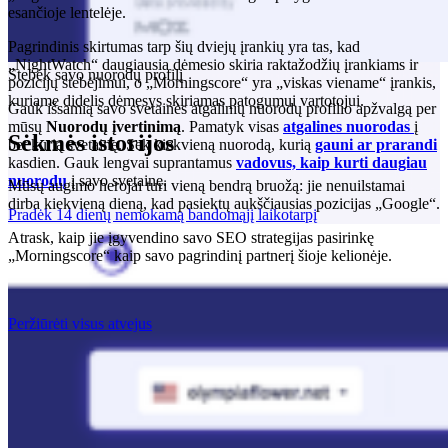
esančioje lentelėje.
Pagrindinis skirtumas tarp šių dviejų įrankių yra tas, kad
„NightWatch“ daugiausia dėmesio skiria raktažodžių įrankiams ir
Stebėk savo nuorodų profilį
pozicijų stebėjimui, o „Morningscore“ yra „viskas viename“ įrankis,
kuriame didelis dėmesys skiriamas patogumui vartotojui.
Gauk išsamią savo svetainės atgalinių nuorodų profilio apžvalgą per
mūsų
Nuorodų įvertinimą
. Pamatyk visas
atgalines nuorodas
į
Sėkmės istorijos
bet kurią svetainę. Sek kiekvieną nuorodą, kurią
gauni ar prarandi
kasdien. Gauk lengvai suprantamus
vadovus, kaip kurti daugiau
nuorodų
į savo svetainę.
Mūsų augimo herojai turi vieną bendrą bruožą: jie nenuilstamai
dirba kiekvieną dieną, kad pasiektų aukščiausias pozicijas „Google“.
Pradėk 14 dienų nemokamą bandomąjį laikotarpį
Atrask, kaip jie įgyvendino savo SEO strategijas pasirinkę
„Morningscore“ kaip savo pagrindinį partnerį šioje kelionėje.
Peržiūrėti visus atvejus