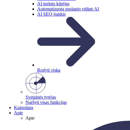
AI turinio kūrėjas
Automatizuota puslapio vidinė AI
AI SEO įrankis
Rodyti viską
Svetainės tyrėjas
Naršyti visas funkcijas
Kainodara
Apie
Apie