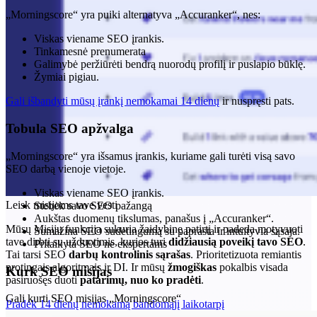
„Morningscore“ yra puiki alternatyva „Accuranker“, nes:
Viskas viename SEO įrankis.
Tinkamesnė prenumerata
Galimybė peržiūrėti bendrą nuorodų profilį ir puslapio būklę.
Žymiai pigiau.
Gali išbandyti mūsų įrankį nemokamai 14 dienų
ir nuspręsti pats.
Tobula SEO apžvalga
„Morningscore“ yra išsamus įrankis, kuriame gali turėti visą savo
SEO darbą vienoje vietoje.
Viskas viename SEO įrankis.
Leisk misijoms tave vesti
Stebėk savo SEO pažangą
Aukštas duomenų tikslumas, panašus į „Accuranker“.
Mūsų Misijų funkcija sukuria žaidybinę patirtį ir padeda motyvuoti
Sumažina SEO sudėtingumą su paprasta ir intuityvia sąsaja.
tave dirbti su užduotimis, kurios turi
didžiausią poveikį tavo SEO
.
Pritaikyta SEO ne ekspertams
Tai tarsi SEO
darbų kontrolinis sąrašas
. Prioritetizuota remiantis
protingais algoritmais ir DI. Ir mūsų
žmogiškas
pokalbis visada
Kurk SEO misijas
pasiruošęs duoti
patarimų, nuo ko pradėti
.
Gali kurti SEO misijas „Morningscore“
Pradėk 14 dienų nemokamą bandomąjį laikotarpį