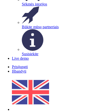
Sėkmės istorijos
Būkite mūsų partneriais
Susisiekite
Live demo
Prisijungti
Išbandyti