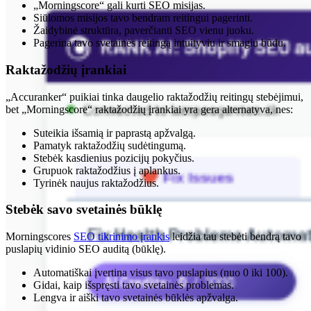
„Morningscore“ gali kurti SEO misijas.
Siūlomos misijos tavo bendram reitingui pagerinti.
Žaidybinė struktūra, paverčianti SEO vienu juoku.
Pagerina tavo svetainės reitingą intuityviu ir smagiu būdu.
Raktažodžių įrankiai
„Accuranker“ puikiai tinka daugelio raktažodžių reitingų stebėjimui,
bet „Morningscore“ raktažodžių įrankiai yra gera alternatyva, nes:
Suteikia išsamią ir paprastą apžvalgą.
Pamatyk raktažodžių sudėtingumą.
Stebėk kasdienius pozicijų pokyčius.
Grupuok raktažodžius į aplankus.
Tyrinėk naujus raktažodžius.
Stebėk savo svetainės būklę
Morningscores
SEO tikrinimo įrankis
leidžia tau stebėti bendrą tavo
puslapių vidinio SEO auditą (būklę).
Automatiškai įvertina visus tavo puslapius (nuo 0 iki 100).
Gidai, kaip išspręsti tavo svetainės problemas.
Lengva ir aiški tavo svetainės būklės apžvalga.