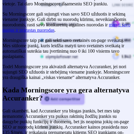
vietoje. Tai daro Morningscore išsamesniu SEO įrankiu.
Su Morningscore gali sujungti visas savo SEO užduotis ir sekimą
viename įrankyje. Gali dirbti su nuorodų kūrimu, neveikiančiomis
nuorodomis, rasti savo konkurentų atgalines nuorodas ir
matyti savo
naujas ir prarastas nuorodas
.
Morningscore taip pat gali sekti savo svetainės on-page sveikatą.
Mes siūlome įrankį, kuris leidžia matyti tavo svetainės sveikatą ir
automatiškai suteikia tau įvertinimą nuo 0 iki 100 visiems tavo
puslapiams.
Todėl Morningscore yra akivaizdi alternatyva Accuranker, jei nori
sujungti SEO užduotis ir stebėjimą viename įrankyje. Morningscore
yra draugiška kainai „viskas viename“ alternatyva Accuranker.
Kada Morningscore yra gera alternatyva
Accuranker?
Gali skambėti, kad Accuranker yra blogas įrankis, bet mes taip
nemanome. Accuranker yra puikus raktinių žodžių įrankis su
daugybe puikių funkcijų ir duomenų, bet jis neapima jokių on-page
SEO ar nuorodų kūrimo įrankių. Accuranker kainos prasideda nuo
135 $/mėn. ir reikalauja prenumeratų kitiems SEO įrankiams on-