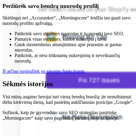
Peržiūrėk savo bendrą nuorodų profilį
Skirtingai nei „Accuranker“, „Morningscore“ leidžia tau gauti savo
nuorodų profilio apžvalgą.
Patikrink savo atgalines nuorodas ir jų poveikį tavo SEO.
Pamatyk visas svetaines, kurios nukreipia į tave.
Gauk momentinius atnaujinimus apie prarastas ar gautas
nuorodas.
Patikrink, ar nėra trūkstamų nukreipimų ir neveikiančių
nuorodų.
Iš arčiau susipažink su visomis funkcijomis
Sėkmės istorijos
Visi mūsų augimo herojai turi vieną bendrą bruožą: jie nenuilstamai
dirba kiekvieną dieną, kad pasiektų aukščiausias pozicijas „Google“.
Sužinok, kaip jie įgyvendino savo SEO strategijas pasirinkę
„Morningscore“ kaip savo pagrindinį partnerį šioje kelionėje.