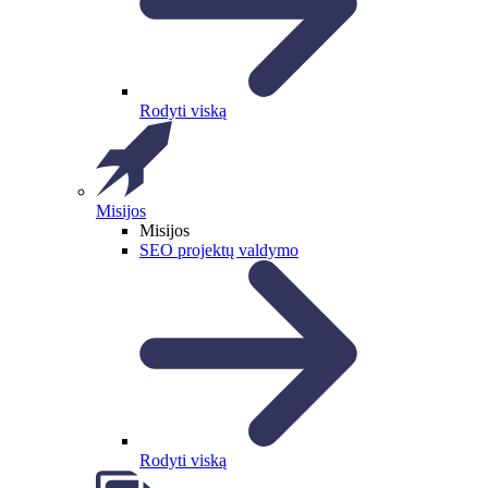
Rodyti viską
Misijos
Misijos
SEO projektų valdymo
Rodyti viską