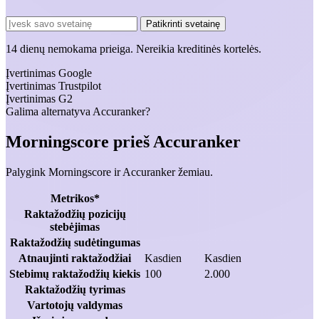
Patikrinti svetainę
14 dienų nemokama prieiga. Nereikia kreditinės kortelės.
Įvertinimas Google
Įvertinimas Trustpilot
Įvertinimas G2
Galima alternatyva Accuranker?
Morningscore prieš Accuranker
Palygink Morningscore ir Accuranker žemiau.
Metrikos*
Raktažodžių pozicijų
stebėjimas
Raktažodžių sudėtingumas
Atnaujinti raktažodžiai
Kasdien
Kasdien
Stebimų raktažodžių kiekis
100
2.000
Raktažodžių tyrimas
Vartotojų valdymas