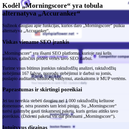
Kodėl „Morningscore“ yra tobula
alternatyva „Accuranker“
Sužinok daugiau apie funkcijas, kurios daro „Morningscore“ puikia
alternatyva „Accuranker“.
Viskas viename SEO įrankis
„Morningscore“ yra išsami SEO platforma, kurioje rasi kelis
įrankius, galinčius pridėti vertės tavo SEO darbui.
Turime visus būtinus įrankius raktažodžių analizei, raktažodžių
stebėjimui 167 šalyse, nuorodų stebėjimui ir darbui su jomis,
puslapio auditams, užduočių valdymui, ataskaitoms ir MUP vertėms.
Paprastumas ir skirtingi poreikiai
Jei tau nereikia stebėti daugiau nei 1 000 raktažodžių keliuose
domenuose, nėra prasmės tam leisti pinigų. Su „Morningscore“
turėsi galimybę gauti tinkamesnį paketą, kuris geriau atitiks tavo
poreikius. (Didesni paketai vis dar prieinami „Morningscore“).
Intuityvus dizainas