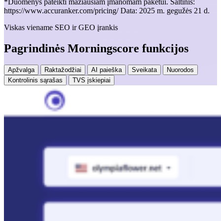
*Duomenys pateikti mažiausiam įmanomam paketui. Šaltinis:
https://www.accuranker.com/pricing/ Data: 2025 m. gegužės 21 d.
Viskas viename SEO ir GEO įrankis
Pagrindinės Morningscore funkcijos
Apžvalga
Raktažodžiai
AI paieška
Sveikata
Nuorodos
Kontrolinis sąrašas
TVS įskiepiai