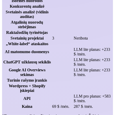
Išorinės nuorodos
Konkurentų analizė
Svetainės analizė (vidinis
auditas)
Atgalinių nuorodų
stebėjimas
Raktažodžių tyrinėtojas
Svetainių projektai
3
Neribota
„White-label“ ataskaitos
LLM lite planas: +233
AI matomumo duomenys
$ /mėn.
LLM lite planas: +233
ChatGPT užklausų sekiklis
$ /mėn.
Google AI Overviews
LLM lite planas: +233
sekimas
$ /mėn.
Turinio rašymo įrankis
Wordpress + Shopify
įskiepiai
LLM pro planas: +583
API
$ /mėn.
Kaina
69 $ /mėn.
287 $ /mėn.