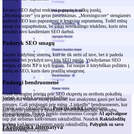
Jei savo SEO darbui renkiesi paprastą ir aiškų įrankį,
„Morningscore“ yra geras pasirinkimas. „Morningscore“ stengiamės
padaryti SEO kuo paprastesnį ir lengviau suprantamą. Todėl mūsų
sąsaja yra supaprastinta, be jokio nereikalingo triukšmo, kuris nėra
aktualus tavo kasdieniam SEO darbui.
Padaryk SEO smagų
Turime žaidybinę sistemą, kuri ne tik stebi už tave, bet ir padeda
pasirinkti bei įvykdyti tavo kitą SEO misiją. Vykdydamas SEO
misijas, uždirbi XP ir kyli lygiais. Tai naujas ir kūrybiškas požiūris į
darbą su SEO, kuris daro pradžią smagesnę.
Paslaugi bendruomenė
Gauk tiesioginę prieigą prie SEO ekspertų su neribotu pokalbių
Stebėk ir valdyk savo raktažodžius
palaikymu visuose mūsų planuose, kur atsakymus gausi per kelias
minutes. Gali prisijungti prie mūsų „LinkedIn“ bendruomenės, kur
Pridėk savo raktažodžius į
Pozicijų sekiklį
kasdieniams
gali dalytis patirtimi ir bendrauti su bendraminčiais, nesvarbu,
atnaujinimams. Prekės ženklo matomumas Google
AI apžvalgose
kurioje kelionės dalyje esi.
taip pat stebimas kiekvienam raktažodžiui. Naudok
Raktažodžių
tyrimą
kad lengvai rastum naujų raktažodžių.
Palygink su savo
Ekonomiška alternatyva
konkurentų
pozicijomis.