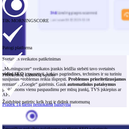
TIK MORNINGSCORE
Patogi platforma
Svetainės sveikatos patikrinimas
„Morningscore“ sveikatos įrankis leidžia stebėti tavo svetainės
vidinį SEO
ir pamatyti, kokias pagrindines, technines ir su turiniu
Prioritetinių užduočių sąrašas
susijusias problemas reikia išspręsti.
Problemos prioritetizuojamos
remiantis „Google“ gairėmis. Gauk
automatinius pataisymus
problemoms vienu paspaudimu per mūsų įrankį, TVS įskiepius ar
API.
Žaidybinė patirtis: kelk lygį ir didink matomumą
Pradėk 14 dienų nemokamą bandymą
Žmogiškas pokalbių palaikymas su tikrais SEO patarimais