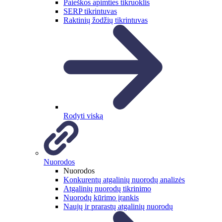
Paieškos apimties tikruoklis
SERP tikrintuvas
Raktinių žodžių tikrintuvas
Rodyti viską
Nuorodos
Nuorodos
Konkurentų atgalinių nuorodų analizės
Atgalinių nuorodų tikrinimo
Nuorodų kūrimo įrankis
Naujų ir prarastų atgalinių nuorodų