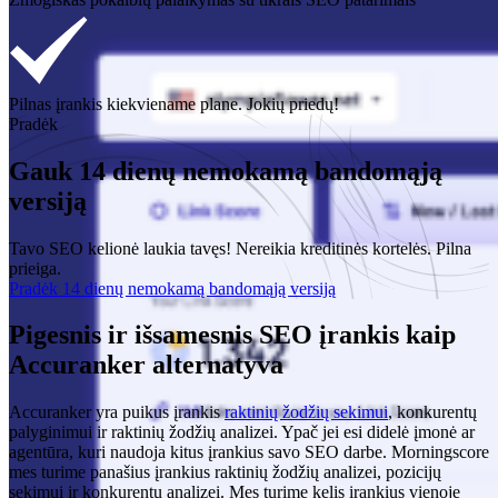
Pilnas įrankis kiekviename plane. Jokių priedų!
Pradėk
Gauk 14 dienų nemokamą bandomąją
versiją
Tavo SEO kelionė laukia tavęs! Nereikia kreditinės kortelės. Pilna
prieiga.
Pradėk 14 dienų nemokamą bandomąją versiją
Pigesnis ir išsamesnis SEO įrankis kaip
Accuranker alternatyva
Accuranker yra puikus įrankis
raktinių žodžių sekimui
, konkurentų
palyginimui ir raktinių žodžių analizei. Ypač jei esi didelė įmonė ar
agentūra, kuri naudoja kitus įrankius savo SEO darbe. Morningscore
mes turime panašius įrankius raktinių žodžių analizei, pozicijų
sekimui ir konkurentų analizei. Mes turime kelis įrankius vienoje