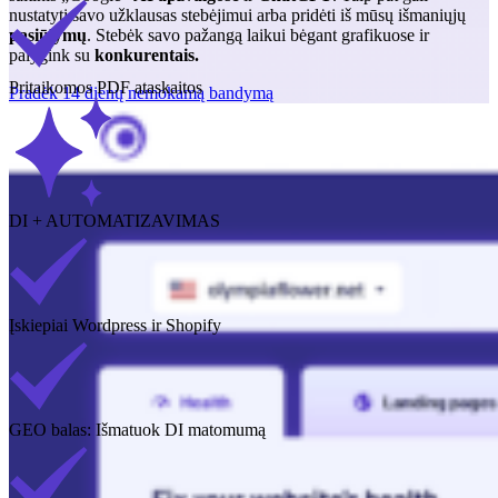
nustatyti savo užklausas stebėjimui arba pridėti iš mūsų išmaniųjų
pasiūlymų
. Stebėk savo pažangą laikui bėgant grafikuose ir
palygink su
konkurentais.
Pritaikomos PDF ataskaitos
Pradėk 14 dienų nemokamą bandymą
DI + AUTOMATIZAVIMAS
Įskiepiai Wordpress ir Shopify
GEO balas: Išmatuok DI matomumą