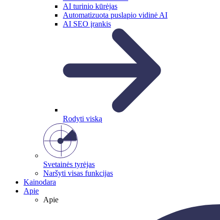
AI turinio kūrėjas
Automatizuota puslapio vidinė AI
AI SEO įrankis
Rodyti viską
Svetainės tyrėjas
Naršyti visas funkcijas
Kainodara
Apie
Apie