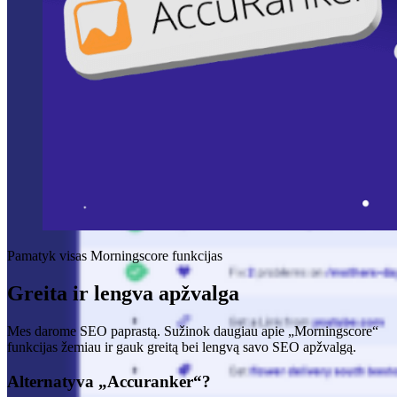
Pamatyk visas Morningscore funkcijas
Greita ir lengva apžvalga
Mes darome SEO paprastą. Sužinok daugiau apie „Morningscore“
funkcijas žemiau ir gauk greitą bei lengvą savo SEO apžvalgą.
Alternatyva „Accuranker“?