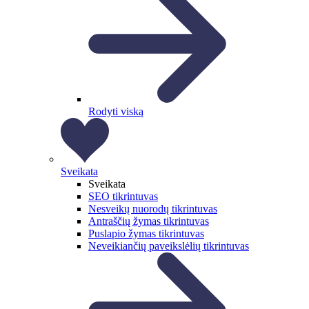
Rodyti viską
Sveikata
Sveikata
SEO tikrintuvas
Nesveikų nuorodų tikrintuvas
Antraščių žymas tikrintuvas
Puslapio žymas tikrintuvas
Neveikiančių paveikslėlių tikrintuvas