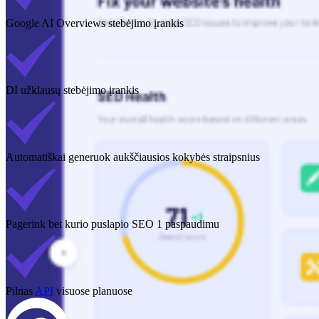
Google AI Overviews stebėjimo įrankis
DI užklausų stebėjimo įrankis
Automatiškai generuok aukščiausios kokybės straipsnius
Pagerink bet kurio puslapio SEO 1 paspaudimu
Pilnas
API
visuose planuose