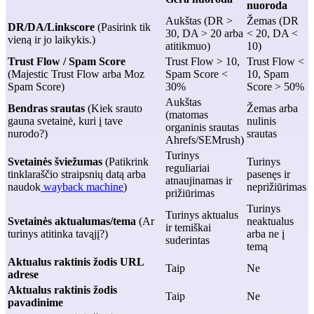
nuoroda
Aukštas (DR >
Žemas (DR
DR/DA/Linkscore
(Pasirink tik
30, DA > 20 arba
< 20, DA <
vieną ir jo laikykis.)
atitikmuo)
10)
Trust Flow / Spam Score
Trust Flow > 10,
Trust Flow <
(Majestic Trust Flow arba Moz
Spam Score <
10, Spam
Spam Score)
30%
Score > 50%
Aukštas
Bendras srautas
(Kiek srauto
Žemas arba
(matomas
gauna svetainė, kuri į tave
nulinis
organinis srautas
nurodo?)
srautas
Ahrefs/SEMrush)
Turinys
Svetainės šviežumas
(Patikrink
Turinys
reguliariai
tinklaraščio straipsnių datą arba
pasenęs ir
atnaujinamas ir
naudok
wayback machine
)
neprižiūrimas
prižiūrimas
Turinys
Turinys aktualus
Svetainės aktualumas/tema
(Ar
neaktualus
ir temiškai
turinys atitinka tavąjį?)
arba ne į
suderintas
temą
Aktualus raktinis žodis URL
Taip
Ne
adrese
Aktualus raktinis žodis
Taip
Ne
pavadinime