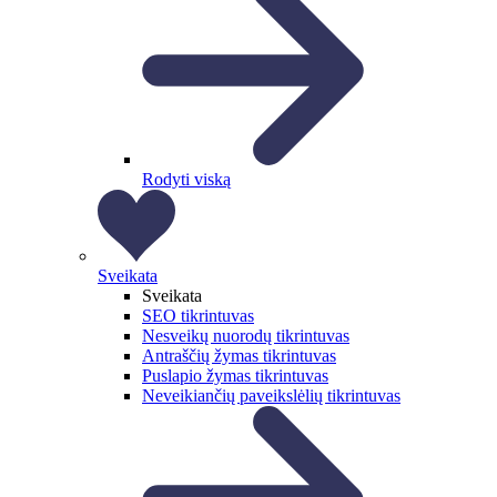
Rodyti viską
Sveikata
Sveikata
SEO tikrintuvas
Nesveikų nuorodų tikrintuvas
Antraščių žymas tikrintuvas
Puslapio žymas tikrintuvas
Neveikiančių paveikslėlių tikrintuvas