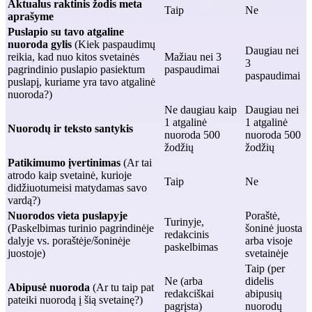
Aktualus raktinis žodis meta
Taip
Ne
aprašyme
Puslapio su tavo atgaline
nuoroda gylis
(Kiek paspaudimų
Daugiau nei
reikia, kad nuo kitos svetainės
Mažiau nei 3
3
pagrindinio puslapio pasiektum
paspaudimai
paspaudimai
puslapį, kuriame yra tavo atgalinė
nuoroda?)
Ne daugiau kaip
Daugiau nei
1 atgalinė
1 atgalinė
Nuorodų ir teksto santykis
nuoroda 500
nuoroda 500
žodžių
žodžių
Patikimumo įvertinimas
(Ar tai
atrodo kaip svetainė, kurioje
Taip
Ne
didžiuotumeisi matydamas savo
vardą?)
Nuorodos vieta puslapyje
Poraštė,
Turinyje,
(Paskelbimas turinio pagrindinėje
šoninė juosta
redakcinis
dalyje vs. poraštėje/šoninėje
arba visoje
paskelbimas
juostoje)
svetainėje
Taip (per
Ne (arba
didelis
Abipusė nuoroda
(Ar tu taip pat
redakciškai
abipusių
pateiki nuorodą į šią svetainę?)
pagrįsta)
nuorodų