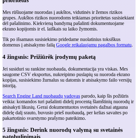
prioritetus
Mes rūšiuojame nuorodas į aukštos, vidutinės ir žemos rizikos
grupes. Aukštos rizikos nuorodoms teikiamas prioritetas susisiekiant
dėl pašalinimo. Kiekvieną bandymą pašalinti dokumentuojame
ekrano kopijomis ir el. laiškais su laiko žymomis.
Tik po išsamaus susisiekimo pridedame nuolatinius toksiškus
domenus į atsisakymo failą
Google reikalaujamu pagalbos formatu
.
4 žingsnis: Prižiūrėk įrodymų paketą
Jei susiduri su rankine nuobauda, dokumentacija yra viskas. Mes
saugome CSV eksportus, nukreipimo puslapių su nuoroda ekrano
kopijas, susisiekimo žurnalus su datomis ir atsisakymo failo versijų
istoriją.
Search Engine Land nuobaudų vadovas
parodo, kaip šis požiūris
veikia: komandos turi pašalinti didelį procentą šlamštinių nuorodų ir
atsisakyti likusių. Gerai dokumentuotos svetainės dažnai atgauna
didelę dalį srauto, buvusio prieš nuobaudą, per kelias savaites po
pakartotinio svarstymo prašymo pateikimo.
5 žingsnis: Derink nuorodų valymą su svetainės
patobulinimais