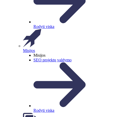
Rodyti viską
Misijos
Misijos
SEO projektų valdymo
Rodyti viską