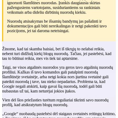
ignoruoti šlamštines nuorodas. Įrankis daugiausia skirtas
pažengusiems vartotojams, susiduriantiems su rankiniais
veiksmais arba dideliu dirbtinių nuorodų kiekiu.
Nuorodų atsisakymas be išsamių bandymų jas pašalinti ir
dokumentacijos gali būti nereikalingas ir netgi pakenkti tavo
pozicijoms, jei tai daroma neteisingai.
Žinome, kad tai skamba baisiai, bet iš tikrųjų to nelabai reikia,
nebent turi didžiulį kiekį blogų nuorodų. Tačiau, jei pastebėsi, kad
tau to būtinai reikia, mes vis tiek tai aptarsime.
Taigi, ne visos atgalinės nuorodos yra geros tavo atgalinių nuorodų
profiliui. Kažkas iš tavo komandos gali patalpinti nuorodą
šlamštinėje svetainėje, arba netgi kokia nors įtartina svetainė gali
pateikti nuorodą į tave, tau nieko nepadarius. Problema ta, kad
Google negali atskirti, kaip gavai šią nuorodą, todėl gali būti
nubaustas už tai, kam neturėjai jokios įtakos.
Vien dėl šios priežasties turėtum reguliariai tikrinti savo nuorodų
profilį, kad atsikratytum blogų nuorodų.
„Google“ nuobaudą pastebėsi dėl staigaus svetainės reitingų kritimo,