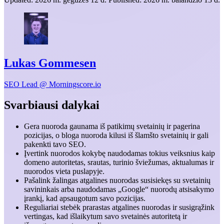
Lukas Gommesen
SEO Lead @ Morningscore.io
Svarbiausi dalykai
Gera nuoroda gaunama iš patikimų svetainių ir pagerina
pozicijas, o bloga nuoroda kilusi iš šlamšto svetainių ir gali
pakenkti tavo SEO.
Įvertink nuorodos kokybę naudodamas tokius veiksnius kaip
domeno autoritetas, srautas, turinio šviežumas, aktualumas ir
nuorodos vieta puslapyje.
Pašalink žalingas atgalines nuorodas susisiekęs su svetainių
savininkais arba naudodamas „Google“ nuorodų atsisakymo
įrankį, kad apsaugotum savo pozicijas.
Reguliariai stebėk prarastas atgalines nuorodas ir susigrąžink
vertingas, kad išlaikytum savo svetainės autoritetą ir