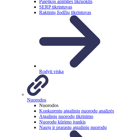
Paieškos apimties tikruoklis
SERP tikrintuvas
Raktinių žodžių tikrintuvas
Rodyti viską
Nuorodos
Nuorodos
Konkurentų atgalinių nuorodų analizės
Atgalinių nuorodų tikrinimo
Nuorodų kūrimo įrankis
Naujų ir prarastų atgalinių nuorodų