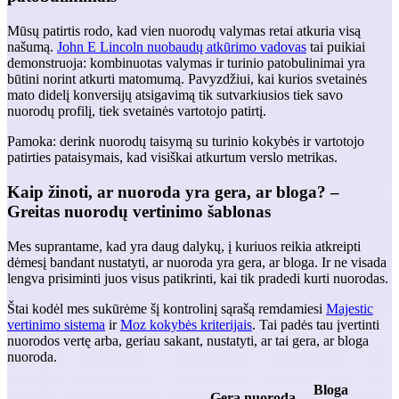
Mūsų patirtis rodo, kad vien nuorodų valymas retai atkuria visą
našumą.
John E Lincoln nuobaudų atkūrimo vadovas
tai puikiai
demonstruoja: kombinuotas valymas ir turinio patobulinimai yra
būtini norint atkurti matomumą. Pavyzdžiui, kai kurios svetainės
mato didelį konversijų atsigavimą tik sutvarkiusios tiek savo
nuorodų profilį, tiek svetainės vartotojo patirtį.
Pamoka: derink nuorodų taisymą su turinio kokybės ir vartotojo
patirties pataisymais, kad visiškai atkurtum verslo metrikas.
Kaip žinoti, ar nuoroda yra gera, ar bloga? –
Greitas nuorodų vertinimo šablonas
Mes suprantame, kad yra daug dalykų, į kuriuos reikia atkreipti
dėmesį bandant nustatyti, ar nuoroda yra gera, ar bloga. Ir ne visada
lengva prisiminti juos visus patikrinti, kai tik pradedi kurti nuorodas.
Štai kodėl mes sukūrėme šį kontrolinį sąrašą remdamiesi
Majestic
vertinimo sistema
ir
Moz kokybės kriterijais
. Tai padės tau įvertinti
nuorodos vertę arba, geriau sakant, nustatyti, ar tai gera, ar bloga
nuoroda.
Bloga
Gera nuoroda