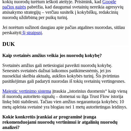
kokių nuorodų turėtum ieškoti ateityje. Prisimink, kad
Google
pačios gairės
pabrėžia, kad daugumai svetainių nereikia agresyvių
atsisakymo strategijų – verčiau susitelk į kokybiškų, redakcinių
nuorodų uždirbimą per puikų turinį.
Jei norėtum sužinoti daugiau apie pačias atgalines nuorodas, siūlau
perskaityti
šį straipsnį
.
DUK
Kaip svetainės amžius veikia jos nuorodų kokybę?
Svetainės amžius gali netiesiogiai paveikti nuorodų kokybę.
Senesnės svetainės dažnai laikomos patikimesnėmis, jei jos
nuosekliai skelbia aktualų, aukštos kokybės turinį. Šis įtvirtintas
pasitikėjimas gali padaryti nuorodas iš tokių svetainių vertingesnes.
Majestic vertinimo sistema
įtraukia „istorinius duomenis“ kaip vieną
iš nuorodų autoriteto signalų – domenai su ilga Trust Flow istorija
linkę būti stabilesni. Tačiau vien amžius negarantuoja kokybės; 10
metų apleista svetainė yra blogiau nei 1 metų autoritetingas leidinys.
Kokie konkretūs įrankiai ar programinė įranga
rekomenduojami nuorodų vertinimui ir atgalinių nuorodų
analizei?