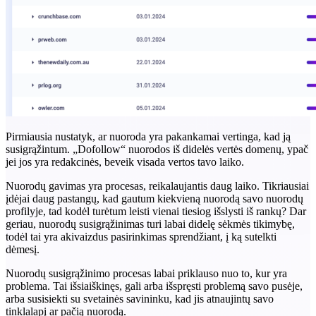
Pirmiausia nustatyk, ar nuoroda yra pakankamai vertinga, kad ją
susigrąžintum. „Dofollow“ nuorodos iš didelės vertės domenų, ypač
jei jos yra redakcinės, beveik visada vertos tavo laiko.
Nuorodų gavimas yra procesas, reikalaujantis daug laiko. Tikriausiai
įdėjai daug pastangų, kad gautum kiekvieną nuorodą savo nuorodų
profilyje, tad kodėl turėtum leisti vienai tiesiog išslysti iš rankų? Dar
geriau, nuorodų susigrąžinimas turi labai didelę sėkmės tikimybę,
todėl tai yra akivaizdus pasirinkimas sprendžiant, į ką sutelkti
dėmesį.
Nuorodų susigrąžinimo procesas labai priklauso nuo to, kur yra
problema. Tai išsiaiškinęs, gali arba išspręsti problemą savo pusėje,
arba susisiekti su svetainės savininku, kad jis atnaujintų savo
tinklalapį ar pačią nuorodą.