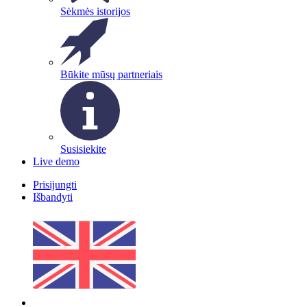
Sėkmės istorijos
Būkite mūsų partneriais
Susisiekite
Live demo
Prisijungti
Išbandyti