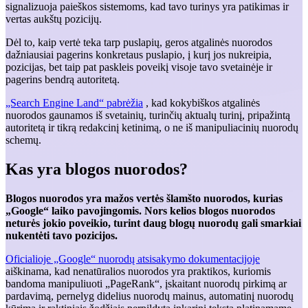
signalizuoja paieškos sistemoms, kad tavo turinys yra patikimas ir
vertas aukštų pozicijų.
Dėl to, kaip vertė teka tarp puslapių, geros atgalinės nuorodos
dažniausiai pagerins konkretaus puslapio, į kurį jos nukreipia,
pozicijas, bet taip pat paskleis poveikį visoje tavo svetainėje ir
pagerins bendrą autoritetą.
„Search Engine Land“ pabrėžia
, kad kokybiškos atgalinės
nuorodos gaunamos iš svetainių, turinčių aktualų turinį, pripažintą
autoritetą ir tikrą redakcinį ketinimą, o ne iš manipuliacinių nuorodų
schemų.
Kas yra blogos nuorodos?
Blogos nuorodos yra mažos vertės šlamšto nuorodos, kurias
„Google“ laiko pavojingomis. Nors kelios blogos nuorodos
neturės jokio poveikio, turint daug blogų nuorodų gali smarkiai
nukentėti tavo pozicijos.
Oficialioje „Google“ nuorodų atsisakymo dokumentacijoje
aiškinama, kad nenatūralios nuorodos yra praktikos, kuriomis
bandoma manipuliuoti „PageRank“, įskaitant nuorodų pirkimą ar
pardavimą, pernelyg didelius nuorodų mainus, automatinį nuorodų