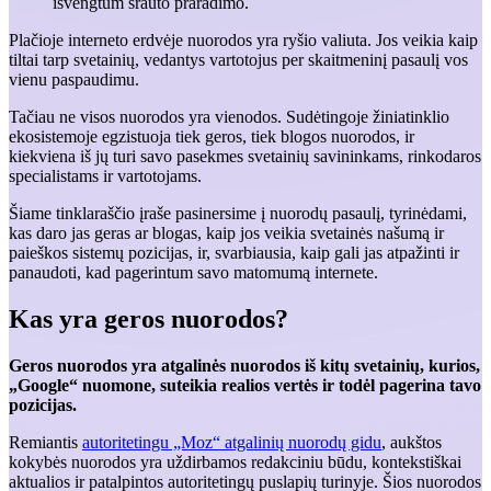
išvengtum srauto praradimo.
Plačioje interneto erdvėje nuorodos yra ryšio valiuta. Jos veikia kaip
tiltai tarp svetainių, vedantys vartotojus per skaitmeninį pasaulį vos
vienu paspaudimu.
Tačiau ne visos nuorodos yra vienodos. Sudėtingoje žiniatinklio
ekosistemoje egzistuoja tiek geros, tiek blogos nuorodos, ir
kiekviena iš jų turi savo pasekmes svetainių savininkams, rinkodaros
specialistams ir vartotojams.
Šiame tinklaraščio įraše pasinersime į nuorodų pasaulį, tyrinėdami,
kas daro jas geras ar blogas, kaip jos veikia svetainės našumą ir
paieškos sistemų pozicijas, ir, svarbiausia, kaip gali jas atpažinti ir
panaudoti, kad pagerintum savo matomumą internete.
Kas yra geros nuorodos?
Geros nuorodos yra atgalinės nuorodos iš kitų svetainių, kurios,
„Google“ nuomone, suteikia realios vertės ir todėl pagerina tavo
pozicijas.
Remiantis
autoritetingu „Moz“ atgalinių nuorodų gidu
, aukštos
kokybės nuorodos yra uždirbamos redakciniu būdu, kontekstiškai
aktualios ir patalpintos autoritetingų puslapių turinyje. Šios nuorodos