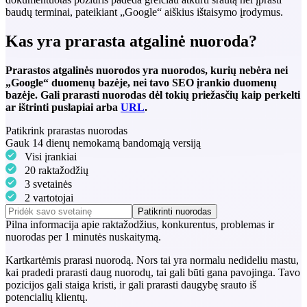
baudų terminai, pateikiant „Google“ aiškius ištaisymo įrodymus.
Kas yra prarasta atgalinė nuoroda?
Prarastos atgalinės nuorodos yra nuorodos, kurių nebėra nei
„Google“ duomenų bazėje, nei tavo SEO įrankio duomenų
bazėje. Gali prarasti nuorodas dėl tokių priežasčių kaip perkelti
ar ištrinti puslapiai arba
URL
.
Patikrink prarastas nuorodas
Gauk 14 dienų nemokamą bandomąją versiją
Visi įrankiai
20 raktažodžių
3 svetainės
2 vartotojai
Patikrinti nuorodas
Pilna informacija apie
raktažodžius
,
konkurentus
,
problemas
ir
nuorodas
per 1 minutės nuskaitymą.
Kartkartėmis prarasi nuorodą. Nors tai yra normalu nedideliu mastu,
kai pradedi prarasti daug nuorodų, tai gali būti gana pavojinga. Tavo
pozicijos gali staiga kristi, ir gali prarasti daugybę srauto iš
potencialių klientų.