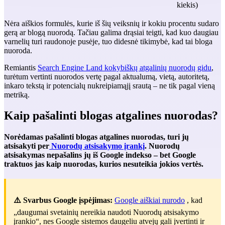
kiekis)
Nėra aiškios formulės, kurie iš šių veiksnių ir kokiu procentu sudaro
gerą ar blogą nuorodą. Tačiau galima drąsiai teigti, kad kuo daugiau
varnelių turi raudonoje pusėje, tuo didesnė tikimybė, kad tai bloga
nuoroda.
Remiantis
Search Engine Land kokybiškų atgalinių nuorodų gidu
,
turėtum vertinti nuorodos vertę pagal aktualumą, vietą, autoritetą,
inkaro tekstą ir potencialų nukreipiamąjį srautą – ne tik pagal vieną
metriką.
Kaip pašalinti blogas atgalines nuorodas?
Norėdamas pašalinti blogas atgalines nuorodas, turi jų
atsisakyti per
Nuorodų atsisakymo įrankį
. Nuorodų
atsisakymas nepašalins jų iš Google indekso – bet Google
traktuos jas kaip nuorodas, kurios nesuteikia jokios vertės.
⚠️ Svarbus Google įspėjimas:
Google aiškiai nurodo
, kad
„daugumai svetainių nereikia naudoti Nuorodų atsisakymo
įrankio“, nes Google sistemos daugeliu atvejų gali įvertinti ir