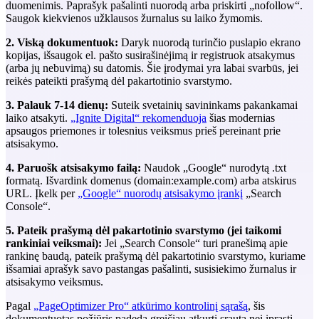
duomenimis. Paprašyk pašalinti nuorodą arba priskirti „nofollow“.
Saugok kiekvienos užklausos žurnalus su laiko žymomis.
2. Viską dokumentuok:
Daryk nuorodą turinčio puslapio ekrano
kopijas, išsaugok el. pašto susirašinėjimą ir registruok atsakymus
(arba jų nebuvimą) su datomis. Šie įrodymai yra labai svarbūs, jei
reikės pateikti prašymą dėl pakartotinio svarstymo.
3. Palauk 7-14 dienų:
Suteik svetainių savininkams pakankamai
laiko atsakyti.
„Ignite Digital“ rekomenduoja
šias modernias
apsaugos priemones ir tolesnius veiksmus prieš pereinant prie
atsisakymo.
4. Paruošk atsisakymo failą:
Naudok „Google“ nurodytą .txt
formatą. Išvardink domenus (domain:example.com) arba atskirus
URL. Įkelk per
„Google“ nuorodų atsisakymo įrankį
„Search
Console“.
5. Pateik prašymą dėl pakartotinio svarstymo (jei taikomi
rankiniai veiksmai):
Jei „Search Console“ turi pranešimą apie
rankinę baudą, pateik prašymą dėl pakartotinio svarstymo, kuriame
išsamiai aprašyk savo pastangas pašalinti, susisiekimo žurnalus ir
atsisakymo veiksmus.
Pagal
„PageOptimizer Pro“ atkūrimo kontrolinį sąrašą
, šis
dokumentuotas požiūris padeda greičiau atkurti srautą nei įprasti