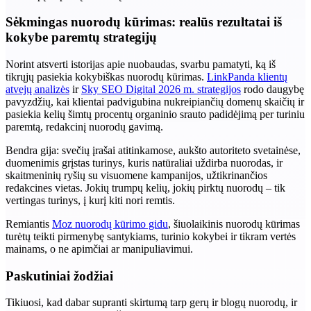
Sėkmingas nuorodų kūrimas: realūs rezultatai iš
kokybe paremtų strategijų
Norint atsverti istorijas apie nuobaudas, svarbu pamatyti, ką iš
tikrųjų pasiekia kokybiškas nuorodų kūrimas.
LinkPanda klientų
atvejų analizės
ir
Sky SEO Digital 2026 m. strategijos
rodo daugybę
pavyzdžių, kai klientai padvigubina nukreipiančių domenų skaičių ir
pasiekia kelių šimtų procentų organinio srauto padidėjimą per turiniu
paremtą, redakcinį nuorodų gavimą.
Bendra gija: svečių įrašai atitinkamose, aukšto autoriteto svetainėse,
duomenimis grįstas turinys, kuris natūraliai uždirba nuorodas, ir
skaitmeninių ryšių su visuomene kampanijos, užtikrinančios
redakcines vietas. Jokių trumpų kelių, jokių pirktų nuorodų – tik
vertingas turinys, į kurį kiti nori remtis.
Remiantis
Moz nuorodų kūrimo gidu
, šiuolaikinis nuorodų kūrimas
turėtų teikti pirmenybę santykiams, turinio kokybei ir tikram vertės
mainams, o ne apimčiai ar manipuliavimui.
Paskutiniai žodžiai
Tikiuosi, kad dabar supranti skirtumą tarp gerų ir blogų nuorodų, ir