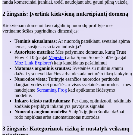
randa komerciniai įrankiai, todėl naudojant abu gauni pilną vaizdą.
2 žingsnis: Įvertink kiekvieną nukreipiantį domeną
Kiekvienam domenui tavo atgalinių nuorodų profilyje mes
vertiname šešias pagrindines dimensijas:
Teminis aktualumas:
Ar nuorodą pateikianti svetainė apima
temas, susijusias su tavo industrija?
Autoriteto metrika:
Mes pažymime domenus, kurių Trust
Flow < 10 (pagal
Majestic
) arba Spam Score > 50% (pagal
Moz Link Explorer
) kaip kandidatus pašalinimui
Matomas organinis srautas:
Svetainės su nuliniu srautu
dažnai yra neveikiančios arba niekada neturėjo tikrų lankytojų
Nuorodos vieta:
Turinyje esančios nuorodos perduoda
daugiau vertės nei poraštės ar visos svetainės nuorodos – mes
naudojame
Screaming Frog
kad aptiktume išdėstymo
modelius
Inkaro teksto natūralumas:
Per daug optimizuoti, raktiniais
žodžiais perpildyti inkarai yra pavojaus signalai
Nuorodų augimo modelis:
Staigūs įgijimo šuoliai dažnai
rodo nupirktas arba automatizuotas nuorodas
3 žingsnis: Kategorizuok riziką ir nustatyk veiksmų