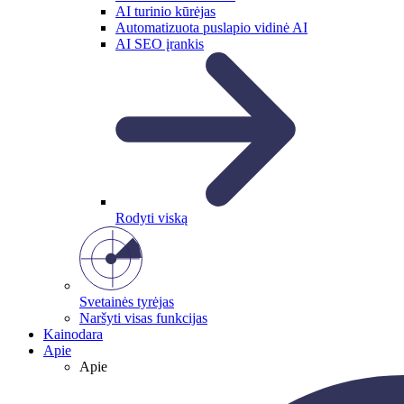
AI turinio kūrėjas
Automatizuota puslapio vidinė AI
AI SEO įrankis
Rodyti viską
Svetainės tyrėjas
Naršyti visas funkcijas
Kainodara
Apie
Apie