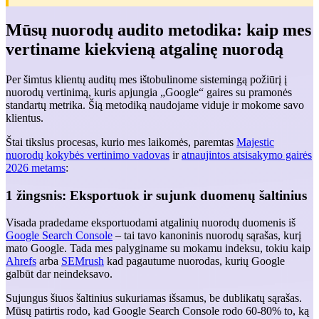
Mūsų nuorodų audito metodika: kaip mes
vertiname kiekvieną atgalinę nuorodą
Per šimtus klientų auditų mes ištobulinome sistemingą požiūrį į
nuorodų vertinimą, kuris apjungia „Google“ gaires su pramonės
standartų metrika. Šią metodiką naudojame viduje ir mokome savo
klientus.
Štai tikslus procesas, kurio mes laikomės, paremtas
Majestic
nuorodų kokybės vertinimo vadovas
ir
atnaujintos atsisakymo gairės
2026 metams
:
1 žingsnis: Eksportuok ir sujunk duomenų šaltinius
Visada pradedame eksportuodami atgalinių nuorodų duomenis iš
Google Search Console
– tai tavo kanoninis nuorodų sąrašas, kurį
mato Google. Tada mes palyginame su mokamu indeksu, tokiu kaip
Ahrefs
arba
SEMrush
kad pagautume nuorodas, kurių Google
galbūt dar neindeksavo.
Sujungus šiuos šaltinius sukuriamas išsamus, be dublikatų sąrašas.
Mūsų patirtis rodo, kad Google Search Console rodo 60-80% to, ką