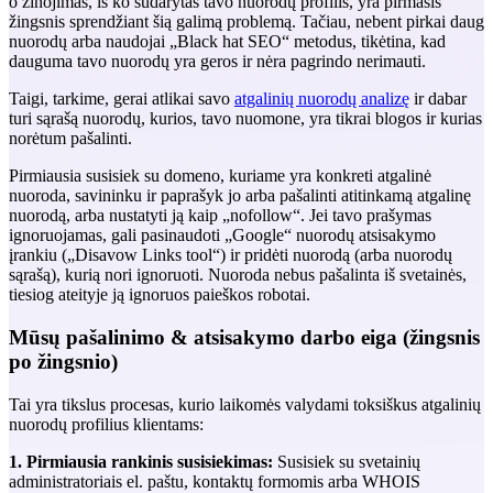
o žinojimas, iš ko sudarytas tavo nuorodų profilis, yra pirmasis
žingsnis sprendžiant šią galimą problemą. Tačiau, nebent pirkai daug
nuorodų arba naudojai „Black hat SEO“ metodus, tikėtina, kad
dauguma tavo nuorodų yra geros ir nėra pagrindo nerimauti.
Taigi, tarkime, gerai atlikai savo
atgalinių nuorodų analizę
ir dabar
turi sąrašą nuorodų, kurios, tavo nuomone, yra tikrai blogos ir kurias
norėtum pašalinti.
Pirmiausia susisiek su domeno, kuriame yra konkreti atgalinė
nuoroda, savininku ir paprašyk jo arba pašalinti atitinkamą atgalinę
nuorodą, arba nustatyti ją kaip „nofollow“. Jei tavo prašymas
ignoruojamas, gali pasinaudoti „Google“ nuorodų atsisakymo
įrankiu („Disavow Links tool“) ir pridėti nuorodą (arba nuorodų
sąrašą), kurią nori ignoruoti. Nuoroda nebus pašalinta iš svetainės,
tiesiog ateityje ją ignoruos paieškos robotai.
Mūsų pašalinimo & atsisakymo darbo eiga (žingsnis
po žingsnio)
Tai yra tikslus procesas, kurio laikomės valydami toksiškus atgalinių
nuorodų profilius klientams:
1. Pirmiausia rankinis susisiekimas:
Susisiek su svetainių
administratoriais el. paštu, kontaktų formomis arba WHOIS