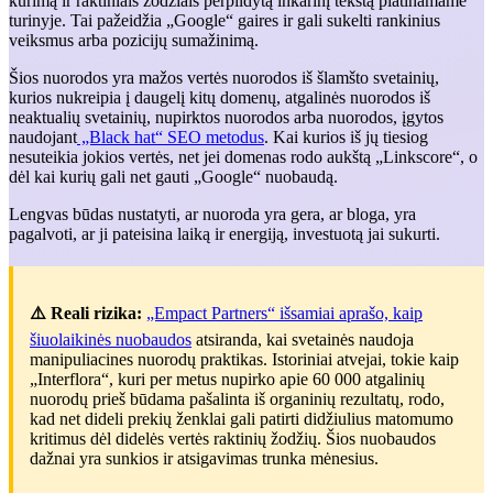
kūrimą ir raktiniais žodžiais perpildytą inkarinį tekstą platinamame
turinyje. Tai pažeidžia „Google“ gaires ir gali sukelti rankinius
veiksmus arba pozicijų sumažinimą.
Šios nuorodos yra mažos vertės nuorodos iš šlamšto svetainių,
kurios nukreipia į daugelį kitų domenų, atgalinės nuorodos iš
neaktualių svetainių, nupirktos nuorodos arba nuorodos, įgytos
naudojant
„Black hat“ SEO metodus
. Kai kurios iš jų tiesiog
nesuteikia jokios vertės, net jei domenas rodo aukštą „Linkscore“, o
dėl kai kurių gali net gauti „Google“ nuobaudą.
Lengvas būdas nustatyti, ar nuoroda yra gera, ar bloga, yra
pagalvoti, ar ji pateisina laiką ir energiją, investuotą jai sukurti.
⚠️ Reali rizika:
„Empact Partners“ išsamiai aprašo, kaip
šiuolaikinės nuobaudos
atsiranda, kai svetainės naudoja
manipuliacines nuorodų praktikas. Istoriniai atvejai, tokie kaip
„Interflora“, kuri per metus nupirko apie 60 000 atgalinių
nuorodų prieš būdama pašalinta iš organinių rezultatų, rodo,
kad net dideli prekių ženklai gali patirti didžiulius matomumo
kritimus dėl didelės vertės raktinių žodžių. Šios nuobaudos
dažnai yra sunkios ir atsigavimas trunka mėnesius.