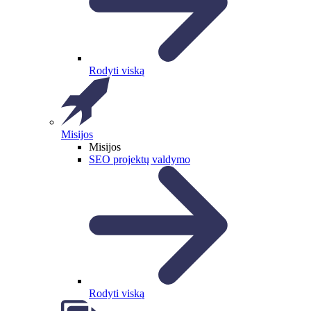
Rodyti viską
Misijos
Misijos
SEO projektų valdymo
Rodyti viską