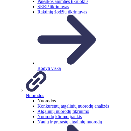
Paieškos apimties tikruoklis
SERP tikrintuvas
Raktinių žodžių tikrintuvas
Rodyti viską
Nuorodos
Nuorodos
Konkurentų atgalinių nuorodų analizės
Atgalinių nuorodų tikrinimo
Nuorodų kūrimo įrankis
Naujų ir prarastų atgalinių nuorodų