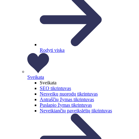
Rodyti viską
Sveikata
Sveikata
SEO tikrintuvas
Nesveikų nuorodų tikrintuvas
Antraščių žymas tikrintuvas
Puslapio žymas tikrintuvas
Neveikiančių paveikslėlių tikrintuvas