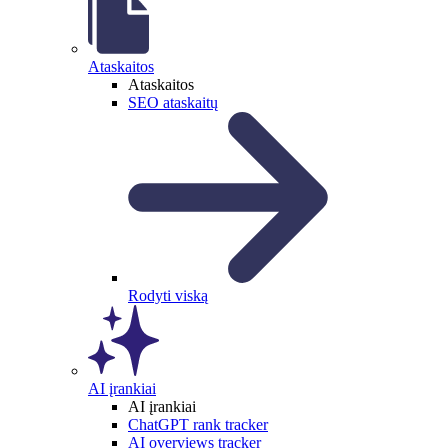
Ataskaitos
Ataskaitos
SEO ataskaitų
Rodyti viską
AI įrankiai
AI įrankiai
ChatGPT rank tracker
AI overviews tracker