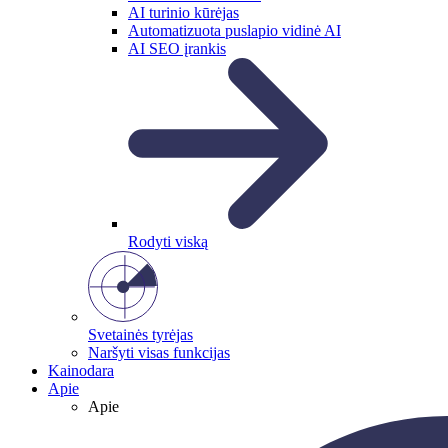
AI turinio kūrėjas
Automatizuota puslapio vidinė AI
AI SEO įrankis
Rodyti viską
Svetainės tyrėjas
Naršyti visas funkcijas
Kainodara
Apie
Apie