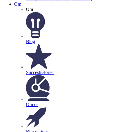
Om
Om
Blog
Succeshistorier
Om os
Bliv partner