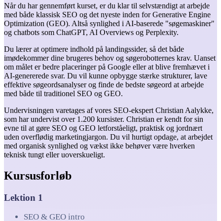
Når du har gennemført kurset, er du klar til selvstændigt at arbejde
med både klassisk SEO og det nyeste inden for Generative Engine
Optimization (GEO). Altså synlighed i AI-baserede "søgemaskiner"
og chatbots som ChatGPT, AI Overviews og Perplexity.
Du lærer at optimere indhold på landingssider, så det både
imødekommer dine brugeres behov og søgerobotternes krav. Uanset
om målet er bedre placeringer på Google eller at blive fremhævet i
AI-genererede svar. Du vil kunne opbygge stærke strukturer, lave
effektive søgeordsanalyser og finde de bedste søgeord at arbejde
med både til traditionel SEO og GEO.
Undervisningen varetages af vores SEO-ekspert Christian Aalykke,
som har undervist over 1.200 kursister. Christian er kendt for sin
evne til at gøre SEO og GEO letforståeligt, praktisk og jordnært
uden overflødig marketingjargon. Du vil hurtigt opdage, at arbejdet
med organisk synlighed og vækst ikke behøver være hverken
teknisk tungt eller uoverskueligt.
Kursusforløb
Lektion 1
SEO & GEO intro