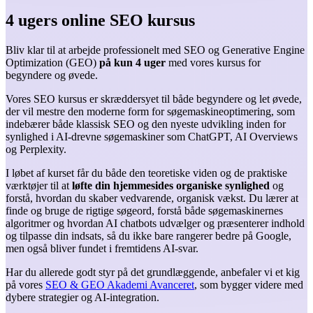
4 ugers online SEO kursus
Bliv klar til at arbejde professionelt med SEO og Generative Engine
Optimization (GEO)
på kun 4 uger
med vores kursus for
begyndere og øvede.
Vores SEO kursus er skræddersyet til både begyndere og let øvede,
der vil mestre den moderne form for søgemaskineoptimering, som
indebærer både klassisk SEO og den nyeste udvikling inden for
synlighed i AI-drevne søgemaskiner som ChatGPT, AI Overviews
og Perplexity.
I løbet af kurset får du både den teoretiske viden og de praktiske
værktøjer til at
løfte din hjemmesides organiske synlighed
og
forstå, hvordan du skaber vedvarende, organisk vækst. Du lærer at
finde og bruge de rigtige søgeord, forstå både søgemaskinernes
algoritmer og hvordan AI chatbots udvælger og præsenterer indhold
og tilpasse din indsats, så du ikke bare rangerer bedre på Google,
men også bliver fundet i fremtidens AI-svar.
Har du allerede godt styr på det grundlæggende, anbefaler vi et kig
på vores
SEO & GEO Akademi Avanceret
, som bygger videre med
dybere strategier og AI-integration.