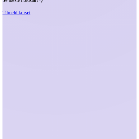
Se næste holdstart 👇️
Tilmeld kurset