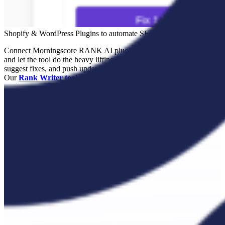
Shopify & WordPress Plugins to automate SEO
Connect Morningscore RANK AI plugin to
WordPress
or
Shopify
and let the tool do the heavy lifting. We automatically scan issues,
suggest fixes, and push updates - saving you weeks of manual work.
Our
Rank Writer tool
connect to CMS plugins to publish articles.
Start 14-day free trial