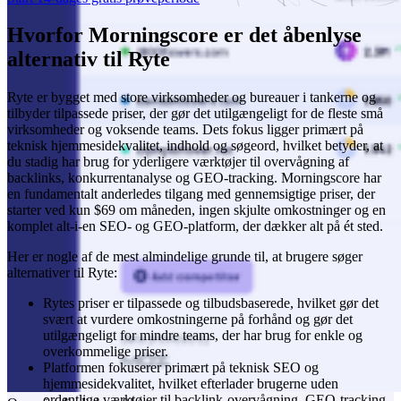
Hvorfor Morningscore er det åbenlyse
alternativ til Ryte
Ryte er bygget med store virksomheder og bureauer i tankerne og
tilbyder tilpassede priser, der gør det utilgængeligt for de fleste små
virksomheder og voksende teams. Dets fokus ligger primært på
teknisk hjemmesidekvalitet, indhold og søgeord, hvilket betyder, at
du stadig har brug for yderligere værktøjer til overvågning af
backlinks, konkurrentanalyse og GEO-tracking. Morningscore har
en fundamentalt anderledes tilgang med gennemsigtige priser, der
starter ved kun $69 om måneden, ingen skjulte omkostninger og en
komplet alt-i-en SEO- og GEO-platform, der dækker alt på ét sted.
Her er nogle af de mest almindelige grunde til, at brugere søger
alternativer til Ryte:
Rytes priser er tilpassede og tilbudsbaserede, hvilket gør det
svært at vurdere omkostningerne på forhånd og gør det
utilgængeligt for mindre teams, der har brug for enkle og
overkommelige priser.
Platformen fokuserer primært på teknisk SEO og
hjemmesidekvalitet, hvilket efterlader brugerne uden
ordentlige værktøjer til backlink-overvågning, GEO-tracking