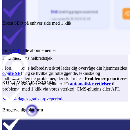
Boost SEO på enhver side med 1 klik
Fuld
API
i alle abonnementer
Hjemmesidens helbredstjek
Morningscores helbredsværktøj lader dig overvåge din hjemmesides
onsite SEO
og se hvilke grundlæggende, tekniske og
indholdsrelaterede problemer, der skal rettes.
Problemer prioriteres
KUN I MORNINGSCORE
baseret på Googles retningslinjer. Få
automatiske rettelser
til
problemer med 1 klik via vores værktøj, CMS-plugins eller API.
Start 14 dages gratis prøveperiode
Brugervenlig platform