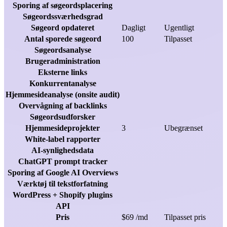
Sporing af søgeordsplacering
Søgeordssværhedsgrad
Søgeord opdateret
Dagligt
Ugentligt
Antal sporede søgeord
100
Tilpasset
Søgeordsanalyse
Brugeradministration
Eksterne links
Konkurrentanalyse
Hjemmesideanalyse (onsite audit)
Overvågning af backlinks
Søgeordsudforsker
Hjemmesideprojekter
3
Ubegrænset
White-label rapporter
AI-synlighedsdata
ChatGPT prompt tracker
Sporing af Google AI Overviews
Værktøj til tekstforfatning
WordPress + Shopify plugins
API
Pris
$69 /md
Tilpasset pris