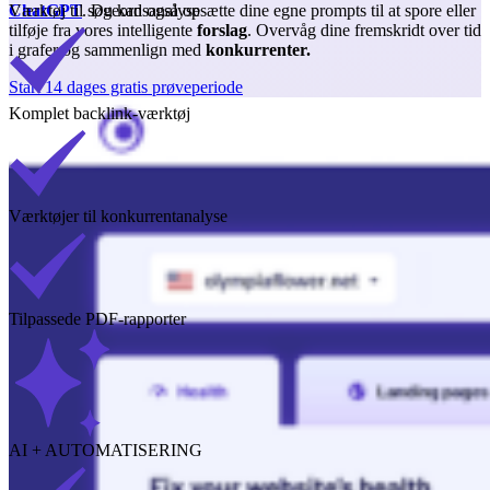
Værktøj til søgeordsanalyse
ChatGPT
. Du kan også opsætte dine egne prompts til at spore eller
tilføje fra vores intelligente
forslag
. Overvåg dine fremskridt over tid
i grafer og sammenlign med
konkurrenter.
Start 14 dages gratis prøveperiode
Komplet backlink-værktøj
Værktøjer til konkurrentanalyse
Tilpassede PDF-rapporter
AI + AUTOMATISERING