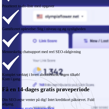
Prioriteret to-do-liste med opgaver
Gamificeret oplevelse: Stig i niveau og øg synligheden
Menneskelig chatsupport med reel SEO-rådgivning
Komplet værktøj i hvert abonnement. Ingen tilkøb!
Kom i gang
Få en 14-dages gratis prøveperiode
Din SEO-rejse venter på dig! Intet kreditkort påkrævet. Fuld
adgang.
Start 14-dages gratis prøveperiode