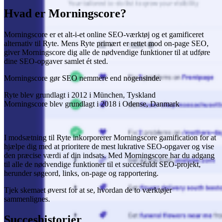
Hvad er Morningscore?
Morningscore er et alt-i-et online SEO-værktøj og et gamificeret
alternativ til Ryte. Mens Ryte primært er rettet mod on-page SEO,
giver Morningscore dig alle de nødvendige funktioner til at udføre
dine SEO-opgaver samlet ét sted.
Morningscore gør SEO nemmere end nogensinde.
Ryte blev grundlagt i 2012 i München, Tyskland
Morningscore blev grundlagt i 2018 i Odense, Danmark
I modsætning til Ryte inkorporerer Morningscore gamification for at
hjælpe dig med at prioritere de mest lukrative SEO-opgaver og vise
den præcise værdi af din indsats. Med Morningscore har du adgang
til alle de nødvendige funktioner til et succesfuldt SEO-projekt,
herunder søgeord, links, on-page og rapportering.
Tjek skemaet øverst for at se, hvordan de to værktøjer
sammenlignes.
Succeshistorier