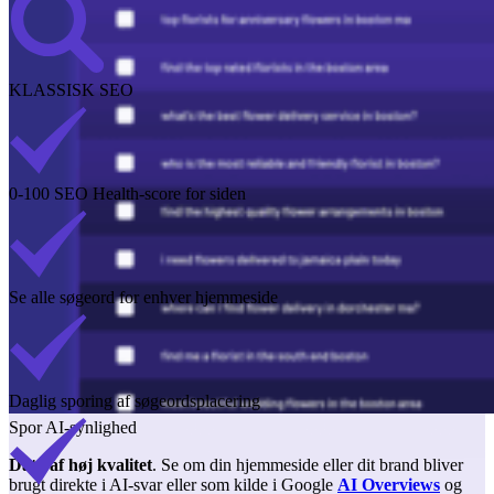
KLASSISK SEO
0-100 SEO Health-score for siden
Se alle søgeord for enhver hjemmeside
Daglig sporing af søgeordsplacering
Spor AI-synlighed
Data af høj kvalitet
. Se om din hjemmeside eller dit brand bliver
brugt direkte i AI-svar eller som kilde i Google
AI Overviews
og