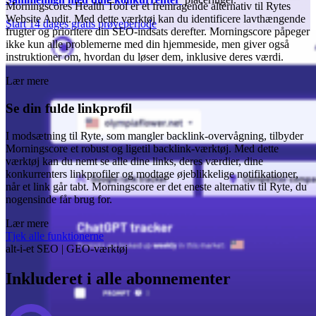
Morningscores Health Tool er et fremragende alternativ til Rytes
Website Audit. Med dette værktøj kan du identificere lavthængende
Start 14 dages gratis prøveperiode
frugter og prioritere din SEO-indsats derefter. Morningscore påpeger
ikke kun alle problemerne med din hjemmeside, men giver også
instruktioner om, hvordan du løser dem, inklusive deres værdi.
Lær mere
Se din fulde linkprofil
I modsætning til Ryte, som mangler backlink-overvågning, tilbyder
Morningscore et robust og ligetil backlink-værktøj. Med dette
værktøj kan du nemt se alle dine links, deres værdier, dine
konkurrenters linkprofiler og modtage øjeblikkelige notifikationer,
når et link går tabt. Morningscore er det eneste alternativ til Ryte, du
nogensinde får brug for.
Lær mere
Tjek alle funktionerne
alt-i-et SEO | GEO-værktøj
Inkluderet i alle abonnementer