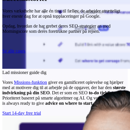
Vores væksthelte har alle én ting til fælles: de arbejder utrætteligt
hver eneste dag for at opnå topplaceringer på Google.
Opdag, hvordan de har grebet deres SEO-strategier an med
Morningscore som deres foretrukne partner på rejsen.
Se alle cases
Lad missioner guide dig
Vores
Missions-funktion
giver en gamificeret oplevelse og hjælper
med at motivere dig til at arbejde på de opgaver, der har den
største
indvirkning på din SEO
. Det er som en SEO
to-do tjekliste
.
Prioriteret baseret på smarte algoritmer og AI. Og vores
human
chat
is always ready to give
advice on where to start
.
Start 14-day free trial