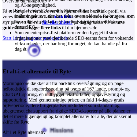
Overvåg din linkprofil
og AI-søgesynlighed.
Rytes dybde og kompleksitet medfører en stejl
Få et komplet overblik over din hjemmesides backlink-profil via
indlæringskurve, der kan føles overvældende for brugere, som
vores
Link Score
. Se alle
backlinks
til enhver hjemmeside. Hold
bare vil have et klart og handlingsorienteret overblik over
styr på hvert link du
får eller mister
på daglig basis. Få nemme
deres SEO.
guides til at bygge flere links
til din hjemmeside.
Som en enterprise-first platform er den bygget til store
organisationer med dedikerede SEO-teams frem for voksende
Start 14 dages gratis prøveperiode
virksomheder, der har brug for noget, de kan handle på fra
dag ét.
Et alt-i-et alternativ til Ryte
Morningscore dækker alt fra backlink-overvågning og on-page
helbredstjek til søgeordssporing på tværs af 167 lande, prompt- og
ChatGPT-sporing, en indbygget tekstforfatter, opgavestyring og
rapportering. Med gennemsigtige priser, en fuld 14-dages gratis
prøveperiode, flere brugerpladser inkluderet som standard og
ubegrænset chatsupport fra rigtige SEO-eksperter på alle planer, er
det et mere tilgængeligt og komplet alternativ for alle, der ønsker at
skifte fra Ryte.
Alt-i-et Ryte-alternativ