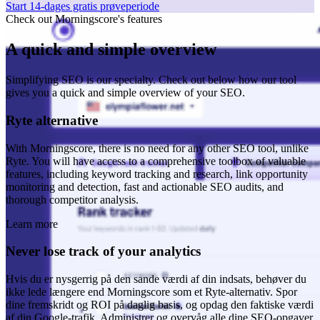
Start 14-dages gratis prøveperiode
Check out Morningscore's features
A quick and simple overview
Simplifying SEO is our specialty. Check out below how our tool
gives you a quick and simple overview of your SEO.
Ryte alternative
With Morningscore, there is no need for any other SEO tool, unlike
Ryte. You will have access to a comprehensive toolbox of valuable
features, including keyword tracking and research, link opportunity
monitoring and detection, fast and actionable SEO audits, and
thorough competitor analysis.
Learn more
Never lose track of your analytics
Hvis du er nysgerrig på den sande værdi af din indsats, behøver du
ikke lede længere end Morningscore som et Ryte-alternativ. Spor
dine fremskridt og ROI på daglig basis, og opdag den faktiske værdi
af din Google-trafik. Administrer og overvåg alle dine SEO-opgaver