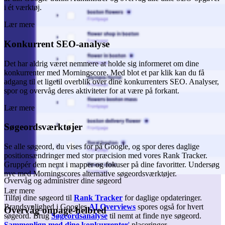
i ét værktøj.
Lær mere
Konkurrent SEO-analyse
Det har aldrig været nemmere at holde sig informeret om dine
konkurrenter med Morningscore. Med blot et par klik kan du få
adgang til et ligetil overblik over dine konkurrenters SEO. Analyser,
spor og overvåg deres aktiviteter for at være på forkant.
Lær mere
Søgeordsværktøjer
Se alle søgeord, du vises for på Google, og spor deres daglige
positionsændringer med stor præcision med vores Rank Tracker.
Gruppér dem nemt i mapper og fokuser på dine favoritter. Undersøg
nye med Morningscores alternative søgeordsværktøjer.
Overvåg og administrer dine søgeord
Lær mere
Tilføj dine søgeord til
Rank Tracker
for daglige opdateringer.
Brandsynlighed i Googles
AI Overviews
spores også for hvert
Overvåg onpage-helbred
søgeord. Brug
Søgeordsanalyse
til nemt at finde nye søgeord.
Sammenlign med dine konkurrenter
'
placeringer.