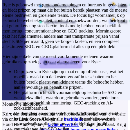
Ryte is gebouwd met grote ondernemingen en bureaus in gedachten,
en biedt prijzen op maat die het buiten bereik plaatsen van de meeste
kleine bedrijven en groeiende teams. De focus ligt voornamelijk op
technische websitekwaliteit, content en zoekwoorden, wat betekent
dat gebruikers nog steeds extra tools nodig hebben voor backlink
monitoring, concurrentieanalyse en GEO tracking. Morningscore
pakt het fundamenteel anders aan met transparante prijzen vanaf
slechts $69 per maand, geen verborgen kosten, en een compleet
alles-in-één SEO- en GEO-platform dat alles op één plek dekt.
Hier zijn enkele van de meest voorkomende redenen waarom
gebruikers op zoek gaan naar alternatieven voor Ryte:
De prijzen van Ryte zijn op maat en op offertebasis, wat het
moeilijk maakt om de kosten vooraf in te schatten en het
buiten bereik plaatst van kleinere teams die behoefte hebben
aan eenvoudige en betaalbare prijzen.
Het platform richt zich voornamelijk op technische SEO en
websitekwaliteit, waardoor gebruikers zonder goede tools
zitten voor backlink monitoring, GEO-tracking en AI-
Monitor je linkprofiel
zoekzichtbaarheid.
De diepgang en complexiteit van Ryte brengen een steile
Krijg een compleet overzicht van het backlinkprofiel van je website
leercurve met zich mee die overweldigend kan aanvoelen
via onze
Link Score
. Bekijk alle
backlinks
naar elke website.
voor gebruikers die gewoon een duidelijk en bruikbaar
Houd elke link bij die je
krijgt of verliest
op dagelijkse basis. Krijg
overzicht van hun SEO willen.
makkelijk te volgen
gidsen voor het bouwen van meer links
naar