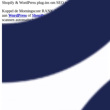
Shopify & WordPress plug-ins om SEO te automatiseren
Koppel de Morningscore RANK AI plug-in
aan
WordPress
of
Shopify
en laat de tool het zware werk doen. We
scannen automatisch op problemen, stellen oplossingen voor en
voeren updates door - wat je weken aan handmatig werk bespaart.
Onze
Rank Writer tool
koppelt met CMS-plug-ins om artikelen te
publiceren.
Start 14 dagen gratis proefperiode