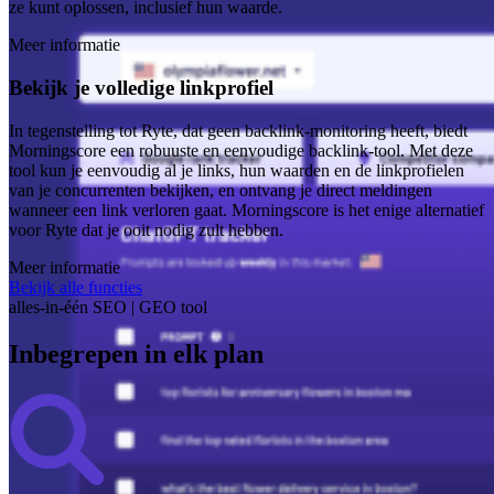
ze kunt oplossen, inclusief hun waarde.
Meer informatie
Bekijk je volledige linkprofiel
In tegenstelling tot Ryte, dat geen backlink-monitoring heeft, biedt
Morningscore een robuuste en eenvoudige backlink-tool. Met deze
tool kun je eenvoudig al je links, hun waarden en de linkprofielen
van je concurrenten bekijken, en ontvang je direct meldingen
wanneer een link verloren gaat. Morningscore is het enige alternatief
voor Ryte dat je ooit nodig zult hebben.
Meer informatie
Bekijk alle functies
alles-in-één SEO | GEO tool
Inbegrepen in elk plan