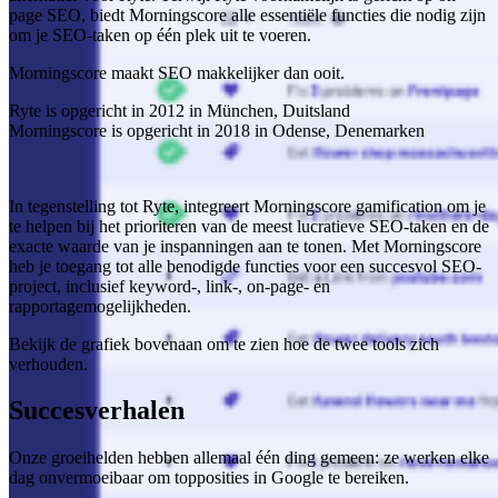
page SEO, biedt Morningscore alle essentiële functies die nodig zijn
om je SEO-taken op één plek uit te voeren.
Morningscore maakt SEO makkelijker dan ooit.
Ryte is opgericht in 2012 in München, Duitsland
Morningscore is opgericht in 2018 in Odense, Denemarken
In tegenstelling tot Ryte, integreert Morningscore gamification om je
te helpen bij het prioriteren van de meest lucratieve SEO-taken en de
exacte waarde van je inspanningen aan te tonen. Met Morningscore
heb je toegang tot alle benodigde functies voor een succesvol SEO-
project, inclusief keyword-, link-, on-page- en
rapportagemogelijkheden.
Bekijk de grafiek bovenaan om te zien hoe de twee tools zich
verhouden.
Succesverhalen
Onze groeihelden hebben allemaal één ding gemeen: ze werken elke
dag onvermoeibaar om topposities in Google te bereiken.