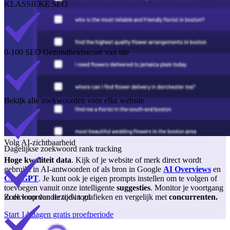
KLASSIEKE SEO
0-100 SEO Gezondheidsscore van site
Bekijk alle zoekwoorden voor elke website
Volg AI-zichtbaarheid
Dagelijkse zoekwoord rank tracking
Hoge kwaliteit data
. Kijk of je website of merk direct wordt
gebruikt in AI-antwoorden of als bron in Google
AI Overviews
en
ChatGPT
. Je kunt ook je eigen prompts instellen om te volgen of
toevoegen vanuit onze intelligente
suggesties
. Monitor je voortgang
Zoekwoordonderzoek tool
in de loop van de tijd in grafieken en vergelijk met
concurrenten.
Start 14 dagen gratis proefperiode