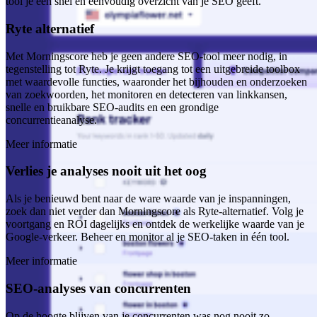
tool je een snel en eenvoudig overzicht van je SEO geeft.
Ryte alternatief
Met Morningscore heb je geen andere SEO-tool meer nodig, in
tegenstelling tot Ryte. Je krijgt toegang tot een uitgebreide toolbox
met waardevolle functies, waaronder het bijhouden en onderzoeken
van zoekwoorden, het monitoren en detecteren van linkkansen,
snelle en bruikbare SEO-audits en een grondige
concurrentieanalyse.
Meer informatie
Verlies je analyses nooit uit het oog
Als je benieuwd bent naar de ware waarde van je inspanningen,
zoek dan niet verder dan Morningscore als Ryte-alternatief. Volg je
voortgang en ROI dagelijks en ontdek de werkelijke waarde van je
Google-verkeer. Beheer en monitor al je SEO-taken in één tool.
Meer informatie
SEO-analyses van concurrenten
Op de hoogte blijven van je concurrenten was nog nooit zo