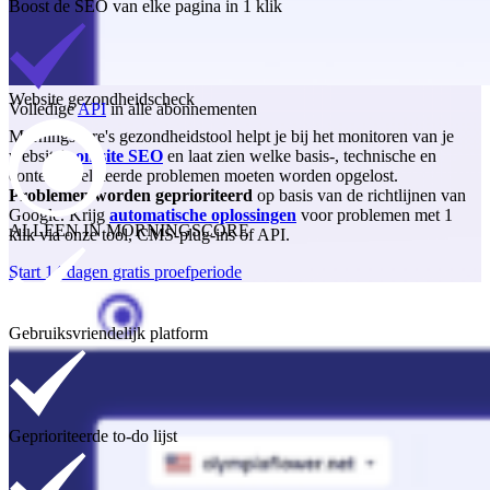
Boost de SEO van elke pagina in 1 klik
Website gezondheidscheck
Volledige
API
in alle abonnementen
Morningscore's gezondheidstool helpt je bij het monitoren van je
website's
on-site SEO
en laat zien welke basis-, technische en
contentgerelateerde problemen moeten worden opgelost.
Problemen worden geprioriteerd
op basis van de richtlijnen van
Google. Krijg
automatische oplossingen
voor problemen met 1
ALLEEN IN MORNINGSCORE
klik via onze tool, CMS-plug-ins of API.
Start 14 dagen gratis proefperiode
Gebruiksvriendelijk platform
Geprioriteerde to-do lijst