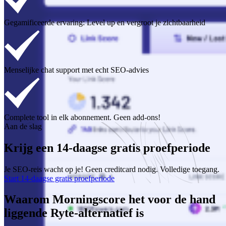
Gegamificeerde ervaring: Level up en vergroot je zichtbaarheid
Menselijke chat support met echt SEO-advies
Complete tool in elk abonnement. Geen add-ons!
Aan de slag
Krijg een 14-daagse gratis proefperiode
Je SEO-reis wacht op je! Geen creditcard nodig. Volledige toegang.
Start 14-daagse gratis proefperiode
Waarom Morningscore het voor de hand
liggende Ryte-alternatief is