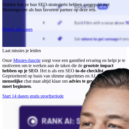
Ontdek hoe ze hun SEO-strategieën hebben aangepakt met
Morningscore als hun favoriete partner op deze reis.
Bekijk alle cases
Laat missies je leiden
Onze
Missies-functie
zorgt voor een gamified ervaring en helpt je te
motiveren om te werken aan de taken die de
grootste impact
hebben op je SEO
. Het is als een SEO
to-do checklist
.
Geprioriteerd op basis van slimme algoritmes en AI. En onze
menselijke
chat staat altijd klaar om
advies te geven over waar je
moet beginnen
.
Start 14 dagen gratis proefperiode