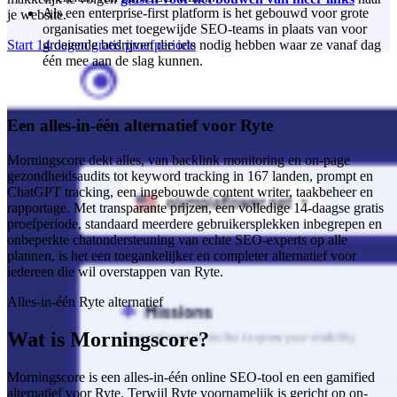
Als een enterprise-first platform is het gebouwd voor grote
je website.
organisaties met toegewijde SEO-teams in plaats van voor
groeiende bedrijven die iets nodig hebben waar ze vanaf dag
Start 14 dagen gratis proefperiode
één mee aan de slag kunnen.
Een alles-in-één alternatief voor Ryte
Morningscore dekt alles, van backlink monitoring en on-page
gezondheidsaudits tot keyword tracking in 167 landen, prompt en
ChatGPT tracking, een ingebouwde content writer, taakbeheer en
rapportage. Met transparante prijzen, een volledige 14-daagse gratis
proefperiode, standaard meerdere gebruikersplekken inbegrepen en
onbeperkte chatondersteuning van echte SEO-experts op alle
plannen, is het een toegankelijker en completer alternatief voor
iedereen die wil overstappen van Ryte.
Alles-in-één Ryte alternatief
Wat is Morningscore?
Morningscore is een alles-in-één online SEO-tool en een gamified
alternatief voor Ryte. Terwijl Ryte voornamelijk is gericht op on-