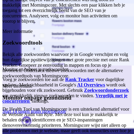
makkelijk met Morningscore. Met slechts een paar klikken heb je
toegang tot een overzichtelijk beeld van de SEO van je
concurrenten. Analyseer, volg en monitor hun activiteiten om
voorop te blijven.
Meer informatie
Zoekwoordtools
Bekijk alle zoekwoorden waarvoor je in Google verschijnt en volg
hun dagelijkse positiewijzigingen met grote precisie met onze Rank
Tracker. Groepeer ze eenvoudig in mappen en focus op je
Monitor en beheer je zoekwoorden
favorieten. Onderzoek nieuwe zoekwoorden met de alternatieve
zoekwoordtools van Morningscore.
Voeg je zoekwoorden toe aan de
Rank Tracker
voor dagelijkse
updates. Merkzichbaarheid in Google's
AI Overviews
wordt ook
Meer informatie
bijgehouden voor elk zoekwoord. Gebruik
Zoekwoordonderzoek
om gemakkelijk nieuwe zoekwoorden te vinden.
Vergelijk met je
Monitor onpage gezondheid
concurrenten
'
rankings.
De Health Tool van Morningscore is een uitstekend alternatief voor
Start 14 dagen gratis proefperiode
de Website Audit van Ryte. Met deze tool kun je makkelijk te
behalen doelen identificeren en je SEO-inspanningen
dienovereenkomstig prioriteren. Morningscore wijst niet alleen op
alle problemen met je website, maar geeft ook instructies over hoe je