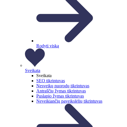
Rodyti viską
Sveikata
Sveikata
SEO tikrintuvas
Nesveikų nuorodų tikrintuvas
Antraščių žymas tikrintuvas
Puslapio žymas tikrintuvas
Neveikiančių paveikslėlių tikrintuvas