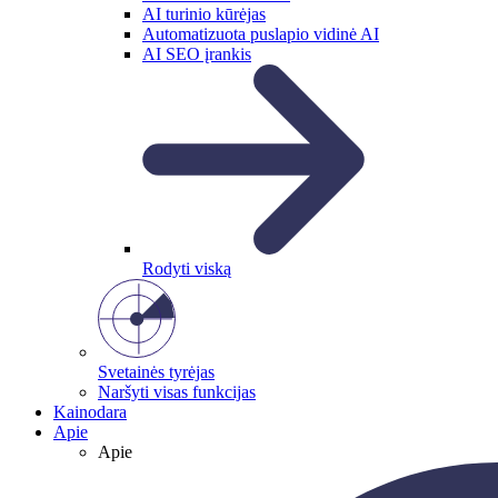
AI turinio kūrėjas
Automatizuota puslapio vidinė AI
AI SEO įrankis
Rodyti viską
Svetainės tyrėjas
Naršyti visas funkcijas
Kainodara
Apie
Apie