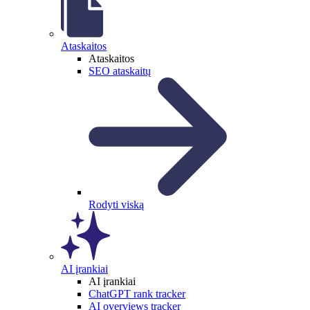
Ataskaitos
Ataskaitos
SEO ataskaitų
Rodyti viską
AI įrankiai
AI įrankiai
ChatGPT rank tracker
AI overviews tracker