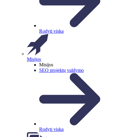
Rodyti viską
Misijos
Misijos
SEO projektų valdymo
Rodyti viską