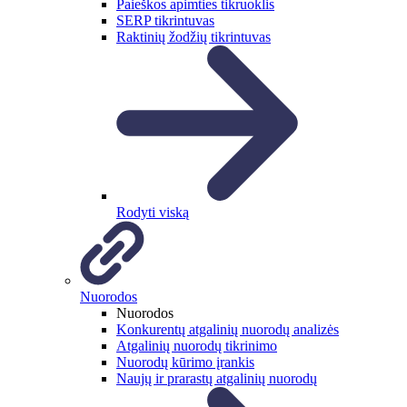
Paieškos apimties tikruoklis
SERP tikrintuvas
Raktinių žodžių tikrintuvas
Rodyti viską
Nuorodos
Nuorodos
Konkurentų atgalinių nuorodų analizės
Atgalinių nuorodų tikrinimo
Nuorodų kūrimo įrankis
Naujų ir prarastų atgalinių nuorodų