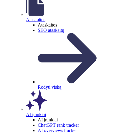
Ataskaitos
Ataskaitos
SEO ataskaitų
Rodyti viską
AI įrankiai
AI įrankiai
ChatGPT rank tracker
AI overviews tracker