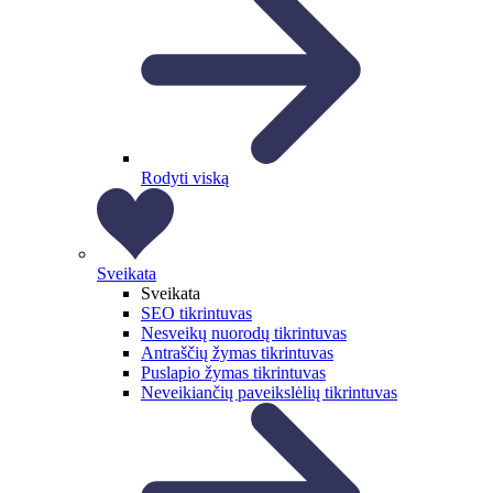
Rodyti viską
Sveikata
Sveikata
SEO tikrintuvas
Nesveikų nuorodų tikrintuvas
Antraščių žymas tikrintuvas
Puslapio žymas tikrintuvas
Neveikiančių paveikslėlių tikrintuvas