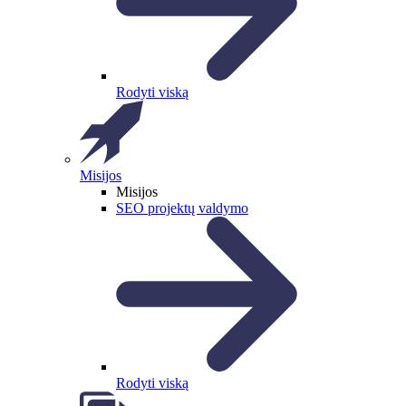
Rodyti viską
Misijos
Misijos
SEO projektų valdymo
Rodyti viską