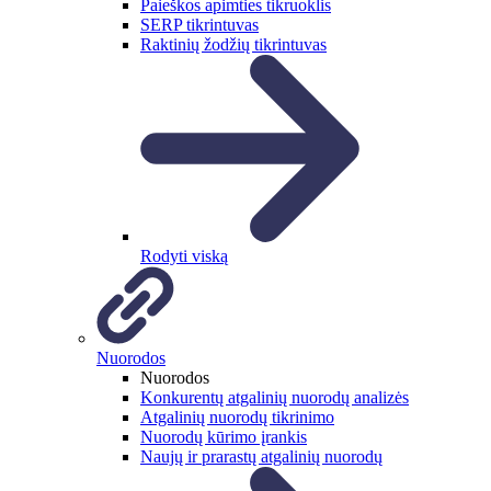
Paieškos apimties tikruoklis
SERP tikrintuvas
Raktinių žodžių tikrintuvas
Rodyti viską
Nuorodos
Nuorodos
Konkurentų atgalinių nuorodų analizės
Atgalinių nuorodų tikrinimo
Nuorodų kūrimo įrankis
Naujų ir prarastų atgalinių nuorodų