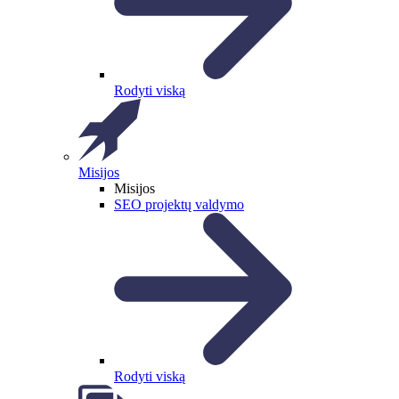
Rodyti viską
Misijos
Misijos
SEO projektų valdymo
Rodyti viską