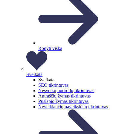
Rodyti viską
Sveikata
Sveikata
SEO tikrintuvas
Nesveikų nuorodų tikrintuvas
Antraščių žymas tikrintuvas
Puslapio žymas tikrintuvas
Neveikiančių paveikslėlių tikrintuvas