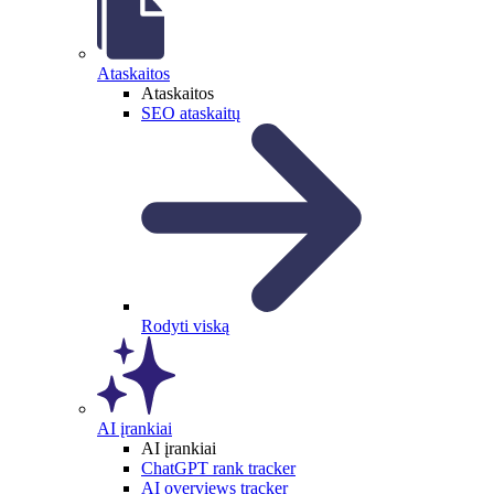
Ataskaitos
Ataskaitos
SEO ataskaitų
Rodyti viską
AI įrankiai
AI įrankiai
ChatGPT rank tracker
AI overviews tracker