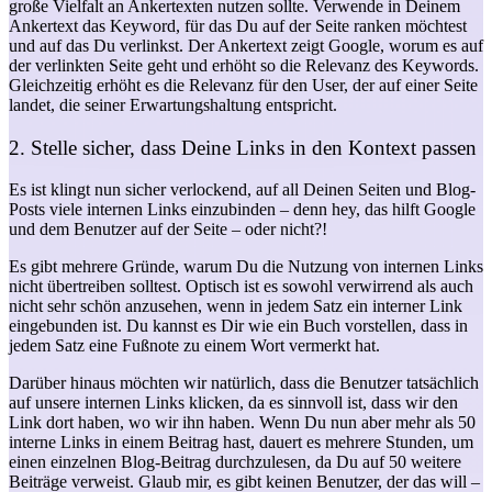
große Vielfalt an Ankertexten nutzen sollte. Verwende in Deinem
Ankertext das Keyword, für das Du auf der Seite ranken möchtest
und auf das Du verlinkst. Der Ankertext zeigt Google, worum es auf
der verlinkten Seite geht und erhöht so die Relevanz des Keywords.
Gleichzeitig erhöht es die Relevanz für den User, der auf einer Seite
landet, die seiner Erwartungshaltung entspricht.
2. Stelle sicher, dass Deine Links in den Kontext passen
Es ist klingt nun sicher verlockend, auf all Deinen Seiten und Blog-
Posts viele internen Links einzubinden – denn hey, das hilft Google
und dem Benutzer auf der Seite – oder nicht?!
Es gibt mehrere Gründe, warum Du die Nutzung von internen Links
nicht übertreiben solltest. Optisch ist es sowohl verwirrend als auch
nicht sehr schön anzusehen, wenn in jedem Satz ein interner Link
eingebunden ist. Du kannst es Dir wie ein Buch vorstellen, dass in
jedem Satz eine Fußnote zu einem Wort vermerkt hat.
Darüber hinaus möchten wir natürlich, dass die Benutzer tatsächlich
auf unsere internen Links klicken, da es sinnvoll ist, dass wir den
Link dort haben, wo wir ihn haben. Wenn Du nun aber mehr als 50
interne Links in einem Beitrag hast, dauert es mehrere Stunden, um
einen einzelnen Blog-Beitrag durchzulesen, da Du auf 50 weitere
Beiträge verweist. Glaub mir, es gibt keinen Benutzer, der das will –