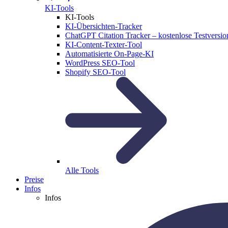
KI-Tools
KI-Tools
KI-Übersichten-Tracker
ChatGPT Citation Tracker – kostenlose Testversio
KI-Content-Texter-Tool
Automatisierte On-Page-KI
WordPress SEO-Tool
Shopify SEO-Tool
Alle Tools
Preise
Infos
Infos