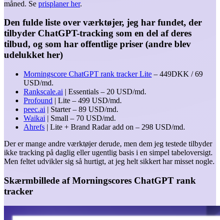
måned. Se
prisplaner her
.
Den fulde liste over værktøjer, jeg har fundet, der
tilbyder ChatGPT-tracking som en del af deres
tilbud, og som har offentlige priser (andre blev
udelukket her)
Morningscore ChatGPT rank tracker Lite
– 449DKK / 69
USD/md.
Rankscale.ai
| Essentials – 20 USD/md.
Profound
| Lite – 499 USD/md.
peec.ai
| Starter – 89 USD/md.
Waikai
| Small – 70 USD/md.
Ahrefs
| Lite + Brand Radar add on – 298 USD/md.
Der er mange andre værktøjer derude, men dem jeg testede tilbyder
ikke tracking på daglig eller ugentlig basis i en simpel tabeloversigt.
Men feltet udvikler sig så hurtigt, at jeg helt sikkert har misset nogle.
Skærmbillede af Morningscores ChatGPT rank
tracker