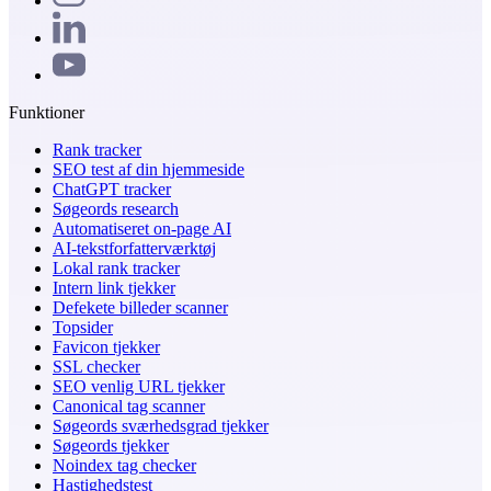
Funktioner
Rank tracker
SEO test af din hjemmeside
ChatGPT tracker
Søgeords research
Automatiseret on-page AI
AI-tekstforfatterværktøj
Lokal rank tracker
Intern link tjekker
Defekete billeder scanner
Topsider
Favicon tjekker
SSL checker
SEO venlig URL tjekker
Canonical tag scanner
Søgeords sværhedsgrad tjekker
Søgeords tjekker
Noindex tag checker
Hastighedstest