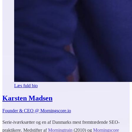
Læs fuld bio
Karsten Madsen
Founder & CEO @ Morningscore.io
Serie-iværksætter og en af Danmarks mest fremtrædende SEO-
praktikere. Medstifter af
Morningtrain
(2010) og
Morningscore