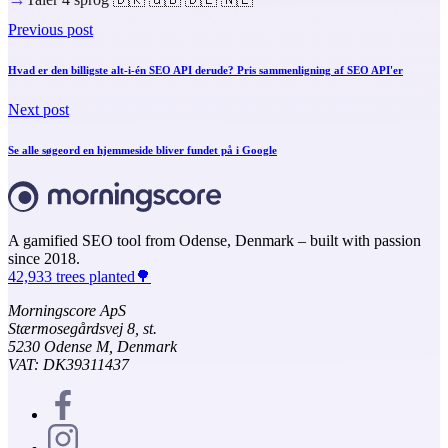
Previous post
Hvad er den billigste alt-i-én SEO API derude? Pris sammenligning af SEO API'er
Next post
Se alle søgeord en hjemmeside bliver fundet på i Google
A gamified SEO tool from Odense, Denmark – built with passion
since 2018.
42,933 trees planted🌳
Morningscore ApS
Stærmosegårdsvej 8, st.
5230 Odense M, Denmark
VAT: DK39311437