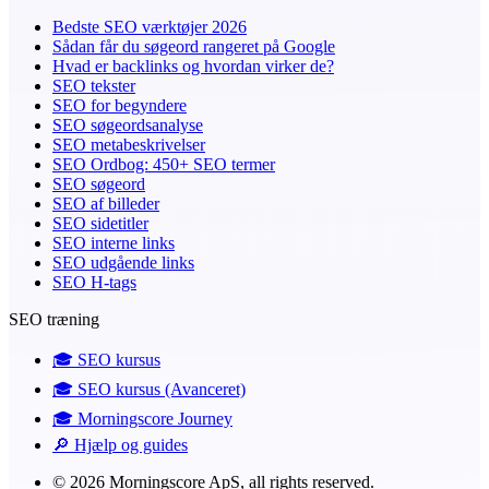
Bedste SEO værktøjer 2026
Sådan får du søgeord rangeret på Google
Hvad er backlinks og hvordan virker de?
SEO tekster
SEO for begyndere
SEO søgeordsanalyse
SEO metabeskrivelser
SEO Ordbog: 450+ SEO termer
SEO søgeord
SEO af billeder
SEO sidetitler
SEO interne links
SEO udgående links
SEO H-tags
SEO træning
🎓️ SEO kursus
🎓️ SEO kursus (Avanceret)
🎓 Morningscore Journey
🔎 Hjælp og guides
© 2026 Morningscore ApS, all rights reserved.