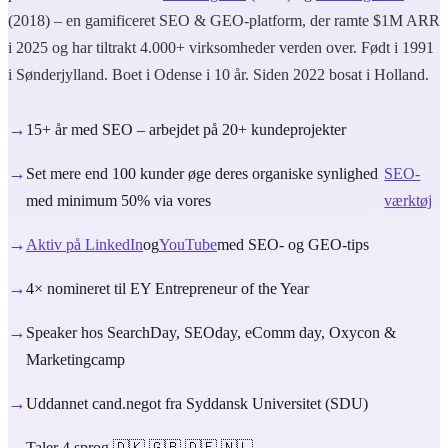
(2018) – en gamificeret SEO & GEO-platform, der ramte $1M ARR
i 2025 og har tiltrakt 4.000+ virksomheder verden over. Født i 1991
i Sønderjylland. Boet i Odense i 10 år. Siden 2022 bosat i Holland.
→
15+ år med SEO – arbejdet på 20+ kundeprojekter
→
Set mere end 100 kunder øge deres organiske synlighed
SEO-
med minimum 50% via vores
værktøj
→
Aktiv på LinkedIn
og
YouTube
med SEO- og GEO-tips
→
4× nomineret til EY Entrepreneur of the Year
→
Speaker hos SearchDay, SEOday, eComm day, Oxycon &
Marketingcamp
→
Uddannet cand.negot fra Syddansk Universitet (SDU)
→
Taler 4 sprog 🇩🇰 🇬🇧 🇩🇪 🇳🇱