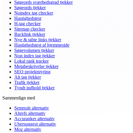
Søgeords sværhedsgrad tjekker
Søgeords tjekker
Noindex tag checker
Hastighedstest
H-tag checker
Sitemap checker
Backlink tjekker
Nye & tabte links tjekker
Hastighedstest af hjemmeside
Søgevolumen tjekker
Non index tag tjekker
Lokal rank tracker
Metabeskrivelse tjekker
SEO projektstyring
Alt tag tjekker
Trafik tjekker
Tyndt indhold tjekker
Sammenlign med
Semrush alternativ
Ahrefs alternativ
Accuranker alternativ
Ubersuggest alternativ
Moz alternativ