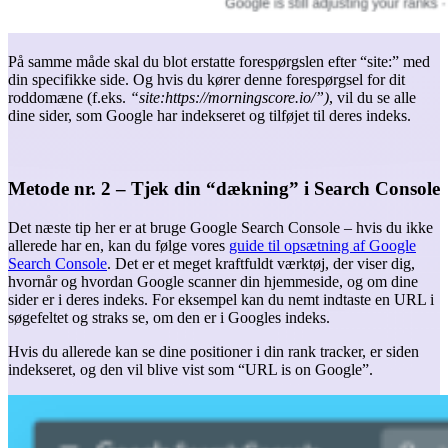
På samme måde skal du blot erstatte forespørgslen efter “site:” med
din specifikke side. Og hvis du kører denne forespørgsel for dit
roddomæne (f.eks.
“site:https://morningscore.io/”)
, vil du se alle
dine sider, som Google har indekseret og tilføjet til deres indeks.
Metode nr. 2 – Tjek din “dækning” i Search Console
Det næste tip her er at bruge Google Search Console – hvis du ikke
allerede har en, kan du følge vores
guide til opsætning af Google
Search Console
. Det er et meget kraftfuldt værktøj, der viser dig,
hvornår og hvordan Google scanner din hjemmeside, og om dine
sider er i deres indeks. For eksempel kan du nemt indtaste en URL i
søgefeltet og straks se, om den er i Googles indeks.
Hvis du allerede kan se dine positioner i din rank tracker, er siden
indekseret, og den vil blive vist som “URL is on Google”.