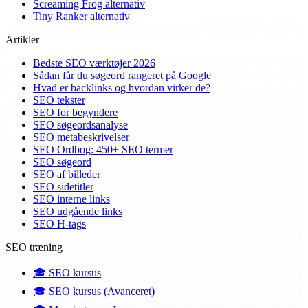
Screaming Frog alternativ
Tiny Ranker alternativ
Artikler
Bedste SEO værktøjer 2026
Sådan får du søgeord rangeret på Google
Hvad er backlinks og hvordan virker de?
SEO tekster
SEO for begyndere
SEO søgeordsanalyse
SEO metabeskrivelser
SEO Ordbog: 450+ SEO termer
SEO søgeord
SEO af billeder
SEO sidetitler
SEO interne links
SEO udgående links
SEO H-tags
SEO træning
🎓️ SEO kursus
🎓️ SEO kursus (Avanceret)