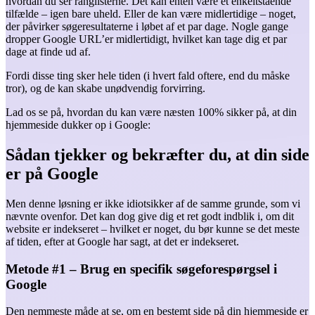
hvordan du ser ranglisterne. Det kan enten være et enkeltstående
tilfælde – igen bare uheld. Eller de kan være midlertidige – noget,
der påvirker søgeresultaterne i løbet af et par dage. Nogle gange
dropper Google URL’er midlertidigt, hvilket kan tage dig et par
dage at finde ud af.
Fordi disse ting sker hele tiden (i hvert fald oftere, end du måske
tror), og de kan skabe unødvendig forvirring.
Lad os se på, hvordan du kan være næsten 100% sikker på, at din
hjemmeside dukker op i Google:
Sådan tjekker og bekræfter du, at din side
er på Google
Men denne løsning er ikke idiotsikker af de samme grunde, som vi
nævnte ovenfor. Det kan dog give dig et ret godt indblik i, om dit
website er indekseret – hvilket er noget, du bør kunne se det meste
af tiden, efter at Google har sagt, at det er indekseret.
Metode #1 – Brug en specifik søgeforespørgsel i
Google
Den nemmeste måde at se, om en bestemt side på din hjemmeside er