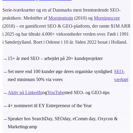
Serie-iværksætter og en af Danmarks mest fremtrædende SEO-
praktikere. Medstifter af
Morningtrain
(2010) og
Morningscore
(2018) – en gamificeret SEO & GEO-platform, der ramte $1M ARR
i 2025 og har tiltrakt 4.000+ virksomheder verden over. Født i 1991
i Sønderjylland. Boet i Odense i 10 år. Siden 2022 bosat i Holland.
→
15+ år med SEO – arbejdet på 20+ kundeprojekter
→
Set mere end 100 kunder øge deres organiske synlighed
SEO-
med minimum 50% via vores
værktøj
→
Aktiv på LinkedIn
og
YouTube
med SEO- og GEO-tips
→
4× nomineret til EY Entrepreneur of the Year
→
Speaker hos SearchDay, SEOday, eComm day, Oxycon &
Marketingcamp