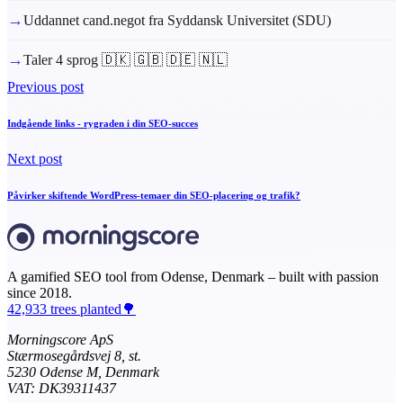
→
Uddannet cand.negot fra Syddansk Universitet (SDU)
→
Taler 4 sprog 🇩🇰 🇬🇧 🇩🇪 🇳🇱
Previous post
Indgående links - rygraden i din SEO-succes
Next post
Påvirker skiftende WordPress-temaer din SEO-placering og trafik?
A gamified SEO tool from Odense, Denmark – built with passion
since 2018.
42,933 trees planted🌳
Morningscore ApS
Stærmosegårdsvej 8, st.
5230 Odense M, Denmark
VAT: DK39311437