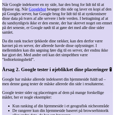
Når Google indekserer en ny side, har den brug for lidt tid til at
tilpasse sig. Når
Googlebot
besøger din side og laver en kopi af den
på Googles server, har Google brug for lidt tid til at synkronisere
disse data på tværs af alle servere i hele verden. I betragtning af at
du sandsynligvis ikke er den eneste, der har skrevet noget om emnet
på det seneste, er Google nødt til at gøre det med alle dine sider
samlet.
Da din rank tracker tjekkede dine rækker, kan den derfor være
havnet på en server, der allerede havde disse oplysninger. I
mellemtiden kan din søgning føre dig til en server, der endnu ikke
har gjort det. Med andre ord kan det simpelthen være
“lodtrækningsheld”.
Årsag 2. Google tester i øjeblikket dine placeringer 🧪
Google har måske allerede indekseret din hjemmeside fuldt ud –
men denne gang tester de måske allerede din side i resultaterne.
Google tester sider og placeringen af dem på mange forskellige
måder, her er nogle eksempler:
Kun ranking af din hjemmeside i et geografisk nicheområde
De rangerer kun din hjemmeside baseret på browserhistorik