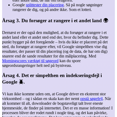
eller andre data, de har om brugeren.
Google
splittester din placering
. Så på nogle søgninger
rangerer de dig, og på andre ikke. Som et lotteri.
Årsag 3. Du forsøger at rangere i et andet land 🌍️
Dernæst er der også den mulighed, at du forsøger at rangere i et
andet land eller et andet sted end der, hvor du befinder dig. Dette
punkt bygger på det foregående – hvis du ikke er placeret på det
sted, du forsøger at rangere efter, vil Google simpelthen vise dig
resultater, der passer til din placering (og de data, de har om dig)
snarere end de sande resultater for din målplacering. Med
Morningscores værktøj til søgeord
kan du spore
søgeordsrangeringer helt ned på byniveau.
Årsag 4. Det er simpelthen en indekseringsfejl i
Google 🪲.
Vi kan ikke komme uden om, at Google driver en ekstremt stor
virksomhed – og i sådan en skala kan der nemt
opstå søgefejl
. Når
alt kommer til alt, downloader de bogstaveligt talt hver eneste
hjemmeside, de finder på internettet. Det er en masse information! I
processen bliver der rodet rundt i nogle ting, og det kan påvirke,