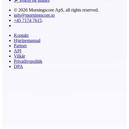
🔎 Hjælp og guides
© 2026 Morningscore ApS, all rights reserved.
info@morningscore.io
+45 7174 7615
.
Kontakt
Hjælpemanual
Partner
API
Vilkår
Privatlivspolitik
DPA