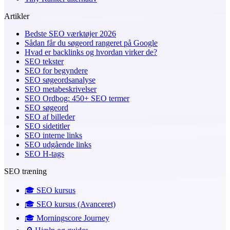
Artikler
Bedste SEO værktøjer 2026
Sådan får du søgeord rangeret på Google
Hvad er backlinks og hvordan virker de?
SEO tekster
SEO for begyndere
SEO søgeordsanalyse
SEO metabeskrivelser
SEO Ordbog: 450+ SEO termer
SEO søgeord
SEO af billeder
SEO sidetitler
SEO interne links
SEO udgående links
SEO H-tags
SEO træning
🎓️ SEO kursus
🎓️ SEO kursus (Avanceret)
🎓 Morningscore Journey