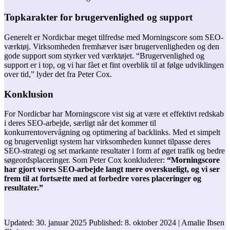
Topkarakter for brugervenlighed og support
Generelt er Nordicbar meget tilfredse med Morningscore som SEO-
værktøj. Virksomheden fremhæver især brugervenligheden og den
gode support som styrker ved værktøjet. “Brugervenlighed og
support er i top, og vi har fået et fint overblik til at følge udviklingen
over tid,” lyder det fra Peter Cox.
Konklusion
For Nordicbar har Morningscore vist sig at være et effektivt redskab
i deres SEO-arbejde, særligt når det kommer til
konkurrentovervågning og optimering af backlinks. Med et simpelt
og brugervenligt system har virksomheden kunnet tilpasse deres
SEO-strategi og set markante resultater i form af øget trafik og bedre
søgeordsplaceringer. Som Peter Cox konkluderer:
“Morningscore
har gjort vores SEO-arbejde langt mere overskueligt, og vi ser
frem til at fortsætte med at forbedre vores placeringer og
resultater.”
Updated:
30. januar 2025
Published:
8. oktober 2024
|
Amalie Ibsen