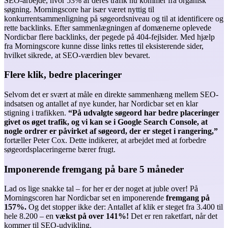
SEO-arbejde, hvor 53% af deres trafik nu kommer fra organisk
søgning. Morningscore har især været nyttig til
konkurrentsammenligning på søgeordsniveau og til at identificere og
rette backlinks. Efter sammenlægningen af domænerne oplevede
Nordicbar flere backlinks, der pegede på 404-fejlsider. Med hjælp
fra Morningscore kunne disse links rettes til eksisterende sider,
hvilket sikrede, at SEO-værdien blev bevaret.
Flere klik, bedre placeringer
Selvom det er svært at måle en direkte sammenhæng mellem SEO-
indsatsen og antallet af nye kunder, har Nordicbar set en klar
stigning i trafikken.
“På udvalgte søgeord har bedre placeringer
givet os øget trafik, og vi kan se i Google Search Console, at
nogle ordrer er påvirket af søgeord, der er steget i rangering,”
fortæller Peter Cox. Dette indikerer, at arbejdet med at forbedre
søgeordsplaceringerne bærer frugt.
Imponerende fremgang på bare 5 måneder
Lad os lige snakke tal – for her er der noget at juble over! På
Morningscoren har Nordicbar set en imponerende
fremgang på
157%.
Og det stopper ikke der: Antallet af klik er steget fra 3.400 til
hele 8.200 – en
vækst på over 141%!
Det er ren raketfart, når det
kommer til SEO-udvikling. ​