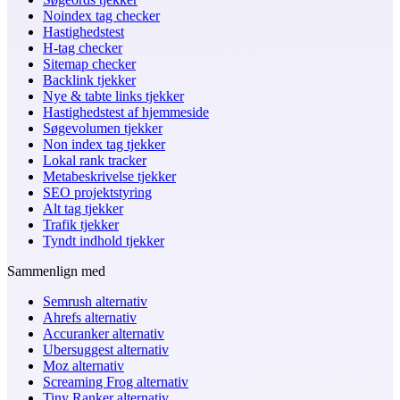
Noindex tag checker
Hastighedstest
H-tag checker
Sitemap checker
Backlink tjekker
Nye & tabte links tjekker
Hastighedstest af hjemmeside
Søgevolumen tjekker
Non index tag tjekker
Lokal rank tracker
Metabeskrivelse tjekker
SEO projektstyring
Alt tag tjekker
Trafik tjekker
Tyndt indhold tjekker
Sammenlign med
Semrush alternativ
Ahrefs alternativ
Accuranker alternativ
Ubersuggest alternativ
Moz alternativ
Screaming Frog alternativ
Tiny Ranker alternativ