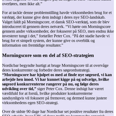
overføres, men ikke alt.”
For at tackle denne problemstilling havde virksomheden brug for et
værktøj, der kunne give dem indsigt i deres nye SEO-landskab.
Valget faldt på Morningscore, et dansk SEO-værktøj, som de blev
introduceret til gennem deres netværk. “Vi hørte om Morningscore
gennem andre virksomheder, der fokuserer på SEO, men endnu ikke
investerer tungt i det,” fortæller Peter Cox. “På det stadie havde vi
brug for et simpelt system, der kunne give os overblik og
information om fremtidige resultater.”
Morningscore som en del af SEO-strategien
Nordicbar begyndte hurtigt at bruge Morningscore til at overvåge
deres konkurrenter og forbedre deres søgeordsstrategi.
“Morningscore har hjulpet os med at finde nye søgeord, vi kan
arbejde hen imod. Vi har kunnet kigge på og udvælge, hvilke
søgeord konkurrenterne rangerer på nu, og følge deres
udvikling over tid,”
siger Peter Cox. Denne indsigt har været
værdifuld for at forstå, hvilke produkter konkurrenterne
sandsynligvis vil fokusere på fremover, og dermed kunne justere
virksomhedens egen SEO-strategi.
Over de sidste 90 dage har Nordicbar set positive resultater fra deres