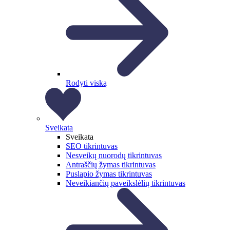
Rodyti viską
Sveikata
Sveikata
SEO tikrintuvas
Nesveikų nuorodų tikrintuvas
Antraščių žymas tikrintuvas
Puslapio žymas tikrintuvas
Neveikiančių paveikslėlių tikrintuvas