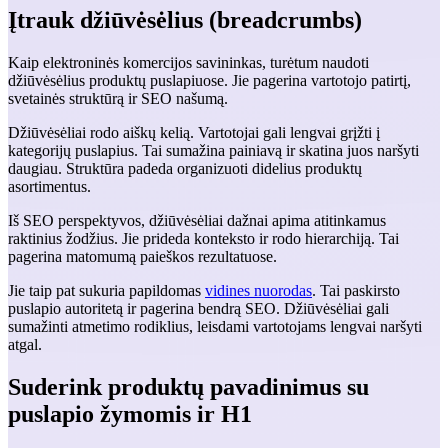
Įtrauk džiūvėsėlius (breadcrumbs)
Kaip elektroninės komercijos savininkas, turėtum naudoti
džiūvėsėlius produktų puslapiuose. Jie pagerina vartotojo patirtį,
svetainės struktūrą ir SEO našumą.
Džiūvėsėliai rodo aiškų kelią. Vartotojai gali lengvai grįžti į
kategorijų puslapius. Tai sumažina painiavą ir skatina juos naršyti
daugiau. Struktūra padeda organizuoti didelius produktų
asortimentus.
Iš SEO perspektyvos, džiūvėsėliai dažnai apima atitinkamus
raktinius žodžius. Jie prideda konteksto ir rodo hierarchiją. Tai
pagerina matomumą paieškos rezultatuose.
Jie taip pat sukuria papildomas
vidines nuorodas
. Tai paskirsto
puslapio autoritetą ir pagerina bendrą SEO. Džiūvėsėliai gali
sumažinti atmetimo rodiklius, leisdami vartotojams lengvai naršyti
atgal.
Suderink produktų pavadinimus su
puslapio žymomis ir H1