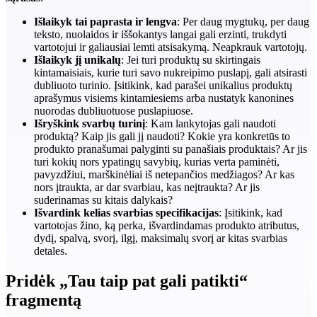
Išlaikyk tai paprasta ir lengva
: Per daug mygtukų, per daug
teksto, nuolaidos ir iššokantys langai gali erzinti, trukdyti
vartotojui ir galiausiai lemti atsisakymą. Neapkrauk vartotojų.
Išlaikyk jį unikalų
: Jei turi produktų su skirtingais
kintamaisiais, kurie turi savo nukreipimo puslapį, gali atsirasti
dubliuoto turinio. Įsitikink, kad parašei unikalius produktų
aprašymus visiems kintamiesiems arba nustatyk kanonines
nuorodas dubliuotuose puslapiuose.
Išryškink svarbų turinį
: Kam lankytojas gali naudoti
produktą? Kaip jis gali jį naudoti? Kokie yra konkretūs to
produkto pranašumai palyginti su panašiais produktais? Ar jis
turi kokių nors ypatingų savybių, kurias verta paminėti,
pavyzdžiui, marškinėliai iš netepančios medžiagos? Ar kas
nors įtraukta, ar dar svarbiau, kas neįtraukta? Ar jis
suderinamas su kitais dalykais?
Išvardink kelias svarbias specifikacijas
: Įsitikink, kad
vartotojas žino, ką perka, išvardindamas produkto atributus,
dydį, spalvą, svorį, ilgį, maksimalų svorį ar kitas svarbias
detales.
Pridėk „Tau taip pat gali patikti“
fragmentą