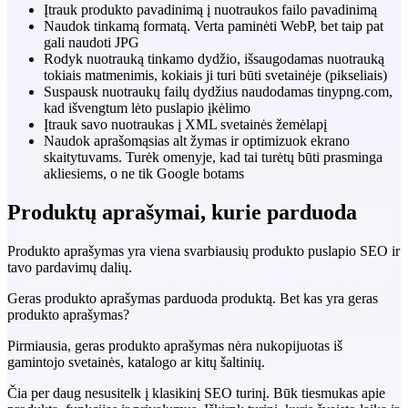
Įtrauk produkto pavadinimą į nuotraukos failo pavadinimą
Naudok tinkamą formatą. Verta paminėti WebP, bet taip pat
gali naudoti JPG
Rodyk nuotrauką tinkamo dydžio, išsaugodamas nuotrauką
tokiais matmenimis, kokiais ji turi būti svetainėje (pikseliais)
Suspausk nuotraukų failų dydžius naudodamas tinypng.com,
kad išvengtum lėto puslapio įkėlimo
Įtrauk savo nuotraukas į XML svetainės žemėlapį
Naudok aprašomąsias alt žymas ir optimizuok ekrano
skaitytuvams. Turėk omenyje, kad tai turėtų būti prasminga
akliesiems, o ne tik Google botams
Produktų aprašymai, kurie parduoda
Produkto aprašymas yra viena svarbiausių produkto puslapio SEO ir
tavo pardavimų dalių.
Geras produkto aprašymas parduoda produktą. Bet kas yra geras
produkto aprašymas?
Pirmiausia, geras produkto aprašymas nėra nukopijuotas iš
gamintojo svetainės, katalogo ar kitų šaltinių.
Čia per daug nesusitelk į klasikinį SEO turinį. Būk tiesmukas apie