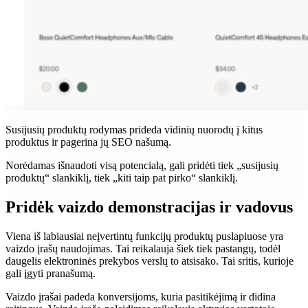
Susijusių produktų rodymas prideda vidinių nuorodų į kitus
produktus ir pagerina jų SEO našumą.
Norėdamas išnaudoti visą potencialą, gali pridėti tiek „susijusių
produktų“ slankiklį, tiek „kiti taip pat pirko“ slankiklį.
Pridėk vaizdo demonstracijas ir vadovus
Viena iš labiausiai neįvertintų funkcijų produktų puslapiuose yra
vaizdo įrašų naudojimas. Tai reikalauja šiek tiek pastangų, todėl
daugelis elektroninės prekybos verslų to atsisako. Tai sritis, kurioje
gali įgyti pranašumą.
Vaizdo įrašai padeda konversijoms, kuria pasitikėjimą ir didina