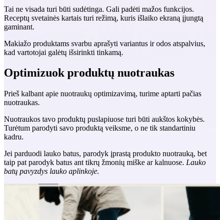
Tai ne visada turi būti sudėtinga. Gali padėti mažos funkcijos.
Receptų svetainės kartais turi režimą, kuris išlaiko ekraną įjungtą
gaminant.
Makiažo produktams svarbu aprašyti variantus ir odos atspalvius,
kad vartotojai galėtų išsirinkti tinkamą.
Optimizuok produktų nuotraukas
Prieš kalbant apie nuotraukų optimizavimą, turime aptarti pačias
nuotraukas.
Nuotraukos tavo produktų puslapiuose turi būti aukštos kokybės.
Turėtum parodyti savo produktą veiksme, o ne tik standartiniu
kadru.
Jei parduodi lauko batus, parodyk įprastą produkto nuotrauką, bet
taip pat parodyk batus ant tikrų žmonių miške ar kalnuose.
Lauko
batų pavyzdys lauko aplinkoje.