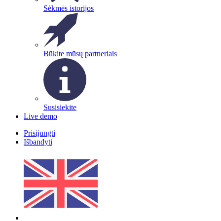
Sėkmės istorijos
Būkite mūsų partneriais
Susisiekite
Live demo
Prisijungti
Išbandyti