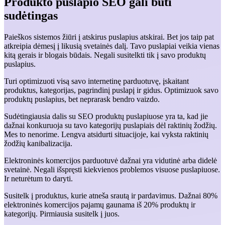
Produkto puslapio SEO gali būti
sudėtingas
Paieškos sistemos žiūri į atskirus puslapius atskirai. Bet jos taip pat
atkreipia dėmesį į likusią svetainės dalį. Tavo puslapiai veikia vienas
kitą gerais ir blogais būdais. Negali susitelkti tik į savo produktų
puslapius.
Turi optimizuoti visą savo internetinę parduotuvę, įskaitant
produktus, kategorijas, pagrindinį puslapį ir gidus. Optimizuok savo
produktų puslapius, bet neprarask bendro vaizdo.
Sudėtingiausia dalis su SEO produktų puslapiuose yra ta, kad jie
dažnai konkuruoja su tavo kategorijų puslapiais dėl raktinių žodžių.
Mes to nenorime. Lengva atsidurti situacijoje, kai vyksta raktinių
žodžių kanibalizacija.
Elektroninės komercijos parduotuvė dažnai yra vidutinė arba didelė
svetainė. Negali išspręsti kiekvienos problemos visuose puslapiuose.
Ir neturėtum to daryti.
Susitelk į produktus, kurie atneša srautą ir pardavimus. Dažnai 80%
elektroninės komercijos pajamų gaunama iš 20% produktų ir
kategorijų. Pirmiausia susitelk į juos.