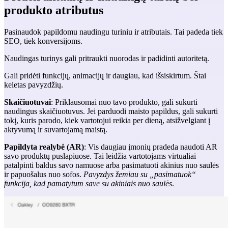
produkto atributus
Pasinaudok papildomu naudingu turiniu ir atributais. Tai padeda tiek
SEO, tiek konversijoms.
Naudingas turinys gali pritraukti nuorodas ir padidinti autoritetą.
Gali pridėti funkcijų, animacijų ir daugiau, kad išsiskirtum. Štai
keletas pavyzdžių.
Skaičiuotuvai
: Priklausomai nuo tavo produkto, gali sukurti
naudingus skaičiuotuvus. Jei parduodi maisto papildus, gali sukurti
tokį, kuris parodo, kiek vartotojui reikia per dieną, atsižvelgiant į
aktyvumą ir suvartojamą maistą.
Papildyta realybė (AR)
: Vis daugiau įmonių pradeda naudoti AR
savo produktų puslapiuose. Tai leidžia vartotojams virtualiai
patalpinti baldus savo namuose arba pasimatuoti akinius nuo saulės
ir papuošalus nuo sofos.
Pavyzdys žemiau su „pasimatuok“
funkcija, kad pamatytum save su akiniais nuo saulės
.