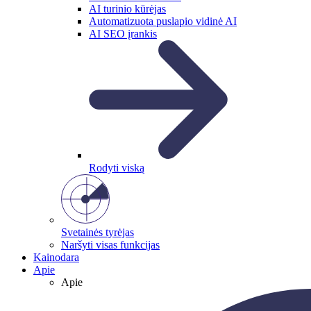
AI turinio kūrėjas
Automatizuota puslapio vidinė AI
AI SEO įrankis
Rodyti viską
Svetainės tyrėjas
Naršyti visas funkcijas
Kainodara
Apie
Apie