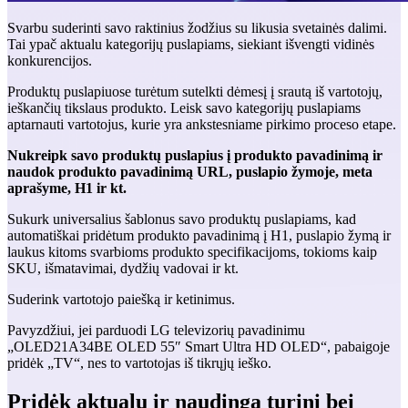
Svarbu suderinti savo raktinius žodžius su likusia svetainės dalimi.
Tai ypač aktualu kategorijų puslapiams, siekiant išvengti vidinės
konkurencijos.
Produktų puslapiuose turėtum sutelkti dėmesį į srautą iš vartotojų,
ieškančių tikslaus produkto. Leisk savo kategorijų puslapiams
aptarnauti vartotojus, kurie yra ankstesniame pirkimo proceso etape.
Nukreipk savo produktų puslapius į produkto pavadinimą ir
naudok produkto pavadinimą URL, puslapio žymoje, meta
aprašyme, H1 ir kt.
Sukurk universalius šablonus savo produktų puslapiams, kad
automatiškai pridėtum produkto pavadinimą į H1, puslapio žymą ir
laukus kitoms svarbioms produkto specifikacijoms, tokioms kaip
SKU, išmatavimai, dydžių vadovai ir kt.
Suderink vartotojo paiešką ir ketinimus.
Pavyzdžiui, jei parduodi LG televizorių pavadinimu
„OLED21A34BE OLED 55″ Smart Ultra HD OLED“, pabaigoje
pridėk „TV“, nes to vartotojas iš tikrųjų ieško.
Pridėk aktualų ir naudingą turinį bei