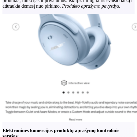
produktą, funkcijas ir privalumus. Iškirpk turinį, kuris švaisto laiką ir
atitraukia dėmesį nuo pirkimo.
Produkto aprašymo pavyzdys.
Elektroninės komercijos produktų aprašymų kontrolinis
sąrašas
: