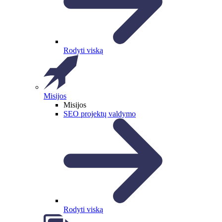
Rodyti viską
Misijos
Misijos
SEO projektų valdymo
Rodyti viską