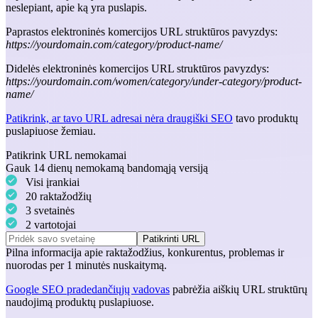
neslepiant, apie ką yra puslapis.
Paprastos elektroninės komercijos URL struktūros pavyzdys:
https://yourdomain.com/category/product-name/
Didelės elektroninės komercijos URL struktūros pavyzdys:
https://yourdomain.com/women/category/under-category/product-
name/
Patikrink, ar tavo URL adresai nėra draugiški SEO
tavo produktų
puslapiuose žemiau.
Patikrink URL nemokamai
Gauk 14 dienų nemokamą bandomąją versiją
Visi įrankiai
20 raktažodžių
3 svetainės
2 vartotojai
Patikrinti URL
Pilna informacija apie
raktažodžius
,
konkurentus
,
problemas
ir
nuorodas
per 1 minutės nuskaitymą.
Google SEO pradedančiųjų vadovas
pabrėžia aiškių URL struktūrų
naudojimą produktų puslapiuose.