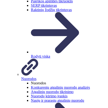
Paieškos apimties tikruoklis
SERP tikrintuvas
Raktinių žodžių tikrintuvas
Rodyti viską
Nuorodos
Nuorodos
Konkurentų atgalinių nuorodų analizės
Atgalinių nuorodų tikrinimo
Nuorodų kūrimo įrankis
Naujų ir prarastų atgalinių nuorodų