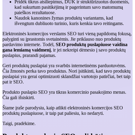
Pridėk tikrus atsiliepimus, DUK ir struktūrizuotus duomenis,
kad sukurtum pasitikėjimą ir pagerintum savo matomumą
paieškos rezultatuose.
Naudok kanonines žymas produktų variantams, kad
išvengtum dubliuoto turinio, kuris kenkia tavo reitingams.
Elektroninės komercijos verslams SEO turi vieną papildomą fokusą,
palyginti su įprastomis svetainėmis. Jie priklauso nuo produktų
pardavimo internete. Todėl,
SEO produktų puslapiuose vaidina
gana lemiamą vaidmenį
, ir jei nekreipi dėmesio į savo produktų
puslapius, prarandi pajamas.
Geri produktų puslapiai yra svarbūs internetinėms parduotuvėms.
Čia žmonės perka tavo produktus. Nori įsitikinti, kad tavo produktų
puslapiai yra gerai optimizuoti sklandžiai vartotojo patirčiai, bet taip
pat ir SEO.
Produkto puslapio SEO yra tikras komercinio pasakojimo menas.
Čia gali išsiskirti.
Šiame įraše parodysiu, kaip atlikti elektroninės komercijos SEO
produktų puslapiuose, ir taip pat paliesiu, ko nedaryti.
Taigi, pradėkime.