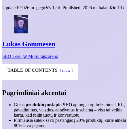
Updated:
2026 m. gegužės 12 d.
Published:
2026 m. balandžio 13 d.
Lukas Gommesen
SEO Lead @ Morningscore.io
TABLE OF CONTENTS
show
Pagrindiniai akcentai
Geras
produkto puslapio SEO
apjungia optimizuotus URL,
pavadinimus, vaizdus, aprašymus ir schemą – visa tai veikia
kartu, kad reitinguotų ir konvertuotų.
Pirmiausia sutelk savo pastangas į 20% produktų, kurie atneša
80% tavo pajamų.