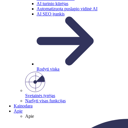
AI turinio kūrėjas
Automatizuota puslapio vidinė AI
AI SEO įrankis
Rodyti viską
Svetainės tyrėjas
Naršyti visas funkcijas
Kainodara
Apie
Apie