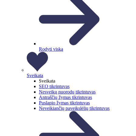
Rodyti viską
Sveikata
Sveikata
SEO tikrintuvas
Nesveikų nuorodų tikrintuvas
Antraščių žymas tikrintuvas
Puslapio žymas tikrintuvas
Neveikiančių paveikslėlių tikrintuvas