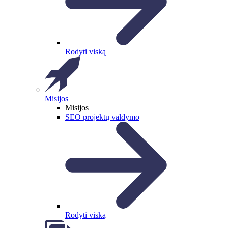
Rodyti viską
Misijos
Misijos
SEO projektų valdymo
Rodyti viską