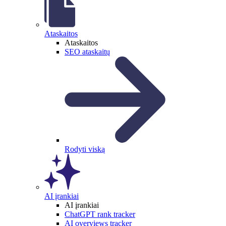
Ataskaitos
Ataskaitos
SEO ataskaitų
Rodyti viską
AI įrankiai
AI įrankiai
ChatGPT rank tracker
AI overviews tracker