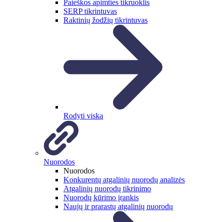
Paieškos apimties tikruoklis
SERP tikrintuvas
Raktinių žodžių tikrintuvas
Rodyti viską
Nuorodos
Nuorodos
Konkurentų atgalinių nuorodų analizės
Atgalinių nuorodų tikrinimo
Nuorodų kūrimo įrankis
Naujų ir prarastų atgalinių nuorodų