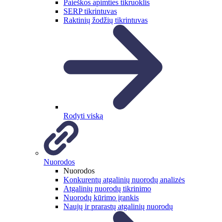
Paieškos apimties tikruoklis
SERP tikrintuvas
Raktinių žodžių tikrintuvas
Rodyti viską
Nuorodos
Nuorodos
Konkurentų atgalinių nuorodų analizės
Atgalinių nuorodų tikrinimo
Nuorodų kūrimo įrankis
Naujų ir prarastų atgalinių nuorodų