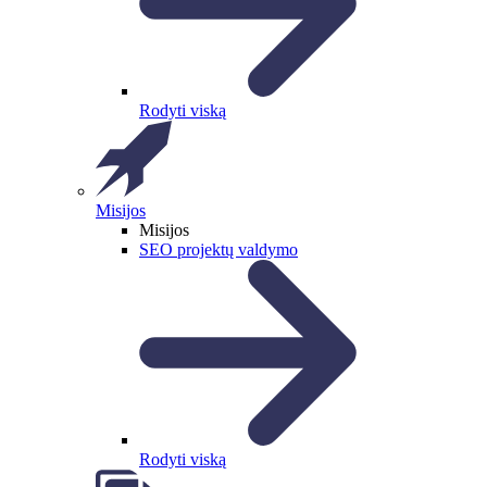
Rodyti viską
Misijos
Misijos
SEO projektų valdymo
Rodyti viską