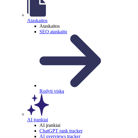
Ataskaitos
Ataskaitos
SEO ataskaitų
Rodyti viską
AI įrankiai
AI įrankiai
ChatGPT rank tracker
AI overviews tracker