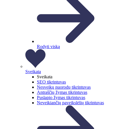
Rodyti viską
Sveikata
Sveikata
SEO tikrintuvas
Nesveikų nuorodų tikrintuvas
Antraščių žymas tikrintuvas
Puslapio žymas tikrintuvas
Neveikiančių paveikslėlių tikrintuvas