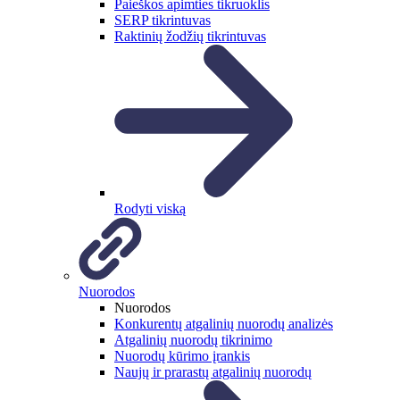
Paieškos apimties tikruoklis
SERP tikrintuvas
Raktinių žodžių tikrintuvas
Rodyti viską
Nuorodos
Nuorodos
Konkurentų atgalinių nuorodų analizės
Atgalinių nuorodų tikrinimo
Nuorodų kūrimo įrankis
Naujų ir prarastų atgalinių nuorodų