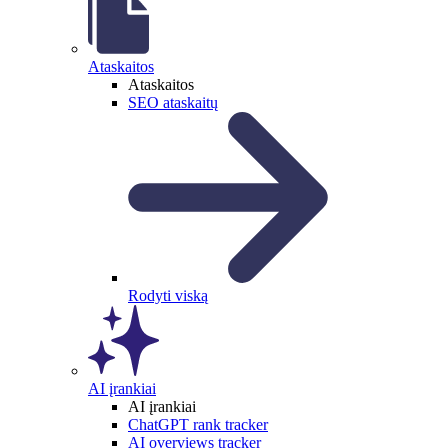
Ataskaitos
Ataskaitos
SEO ataskaitų
Rodyti viską
AI įrankiai
AI įrankiai
ChatGPT rank tracker
AI overviews tracker