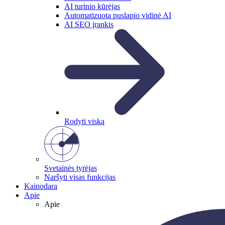
AI turinio kūrėjas
Automatizuota puslapio vidinė AI
AI SEO įrankis
Rodyti viską
Svetainės tyrėjas
Naršyti visas funkcijas
Kainodara
Apie
Apie