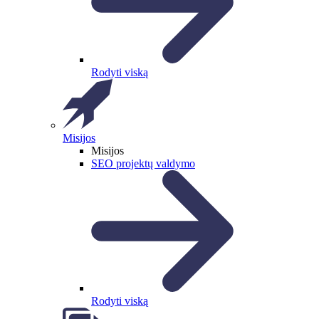
Rodyti viską
Misijos
Misijos
SEO projektų valdymo
Rodyti viską