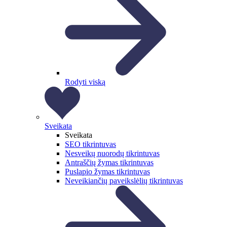
Rodyti viską
Sveikata
Sveikata
SEO tikrintuvas
Nesveikų nuorodų tikrintuvas
Antraščių žymas tikrintuvas
Puslapio žymas tikrintuvas
Neveikiančių paveikslėlių tikrintuvas