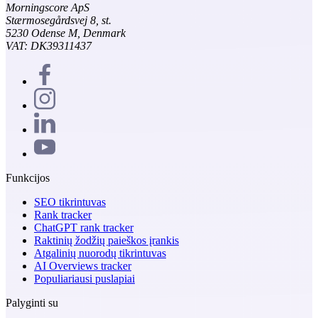
Morningscore ApS
Stærmosegårdsvej 8, st.
5230 Odense M, Denmark
VAT: DK39311437
Funkcijos
SEO tikrintuvas
Rank tracker
ChatGPT rank tracker
Raktinių žodžių paieškos įrankis
Atgalinių nuorodų tikrintuvas
AI Overviews tracker
Populiariausi puslapiai
Palyginti su