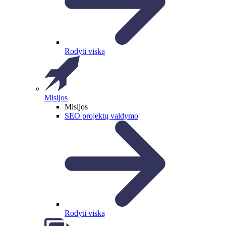
Rodyti viską
Misijos
Misijos
SEO projektų valdymo
Rodyti viską