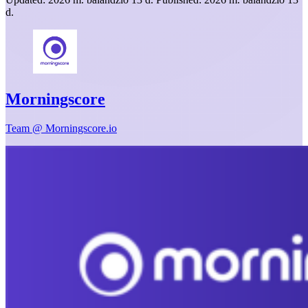
d.
Morningscore
Team @ Morningscore.io