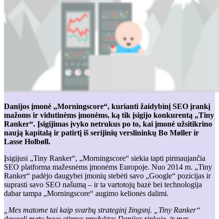
Danijos įmonė „Morningscore“, kurianti žaidybinį SEO įrankį
mažoms ir vidutinėms įmonėms, ką tik įsigijo konkurentą „Tiny
Ranker“. Įsigijimas įvyko netrukus po to, kai įmonė užsitikrino
naują kapitalą ir patirtį iš serijinių verslininkų Bo Møller ir
Lasse Holbøll.
Įsigijusi „Tiny Ranker“, „Morningscore“ siekia tapti pirmaujančia
SEO platforma mažesnėms įmonėms Europoje. Nuo 2014 m. „Tiny
Ranker“ padėjo daugybei įmonių stebėti savo „Google“ pozicijas ir
suprasti savo SEO našumą – ir ta vartotojų bazė bei technologija
dabar tampa „Morningscore“ augimo kelionės dalimi.
„Mes matome tai kaip svarbų strateginį žingsnį. „Tiny Ranker“
daugelį metų buvo stiprus produktas Danijos rinkoje, ir mes