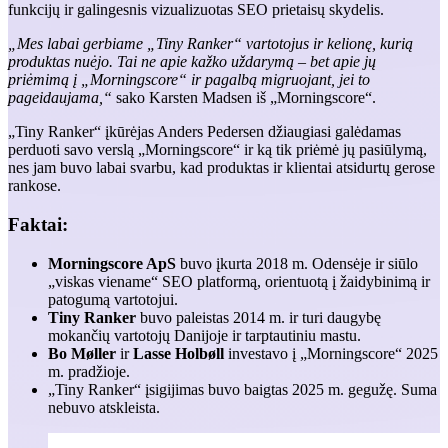
funkcijų ir galingesnis vizualizuotas SEO prietaisų skydelis.
„Mes labai gerbiame „Tiny Ranker“ vartotojus ir kelionę, kurią
produktas nuėjo. Tai ne apie kažko uždarymą – bet apie jų
priėmimą į „Morningscore“ ir pagalbą migruojant, jei to
pageidaujama,“
sako Karsten Madsen iš „Morningscore“.
„Tiny Ranker“ įkūrėjas Anders Pedersen džiaugiasi galėdamas
perduoti savo verslą „Morningscore“ ir ką tik priėmė jų pasiūlymą,
nes jam buvo labai svarbu, kad produktas ir klientai atsidurtų gerose
rankose.
Faktai:
Morningscore ApS
buvo įkurta 2018 m. Odensėje ir siūlo
„viskas viename“ SEO platformą, orientuotą į žaidybinimą ir
patogumą vartotojui.
Tiny Ranker
buvo paleistas 2014 m. ir turi daugybę
mokančių vartotojų Danijoje ir tarptautiniu mastu.
Bo Møller
ir
Lasse Holbøll
investavo į „Morningscore“ 2025
m. pradžioje.
„Tiny Ranker“ įsigijimas buvo baigtas 2025 m. gegužę. Suma
nebuvo atskleista.