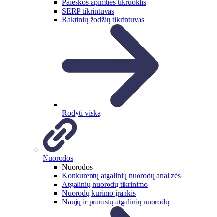
Paieškos apimties tikruoklis
SERP tikrintuvas
Raktinių žodžių tikrintuvas
Rodyti viską
Nuorodos
Nuorodos
Konkurentų atgalinių nuorodų analizės
Atgalinių nuorodų tikrinimo
Nuorodų kūrimo įrankis
Naujų ir prarastų atgalinių nuorodų