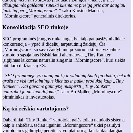
džiaugiamės galėdami suteikti klientams prieigą prie dar daugiau
funkcijų per „Morningscore“,“
sako Karsten Madsen,
„Morningscore“ generalinis direktorius.
Konsolidacija SEO rinkoje
SEO programinės įrangos rinka auga, bet taip pat pasižymi didele
konkurencija – ypač iš didelių, tarptautinių žaidėjų. Čia
„Morningscore“ su savo žaidybiniu požiūriu ir stipria vizualine
vartotojo sąsaja bus išsiskirianti alternatyva. „Tiny Ranker“
įsigijimas laikomas natūraliu žingsniu „Morningscore“, kuri siekia
būti tarp didžiausių ES.
„SEO pramonėje yra daug mažų ir vidutinių SaaS produktų, bet toli
gražu ne visi turi laimingus klientus ir puikų produktą kaip „Tiny
Ranker“. Kai gavome galimybę nusipirkti „Tiny Ranker“,
natūraliai ja pasinaudojome,“
sako Bo Møller, „Morningscore“
pirmininkas ir investuotojas.
Ką tai reiškia vartotojams?
Dabartiniai „Tiny Ranker“ vartotojai galės toliau naudotis sistema
kaip ir anksčiau, tačiau ilgainiui „Morningscore“ tikisi pasiūlyti
vartotojams galimybę pereiti į savo platformą, kur laukia daugiau