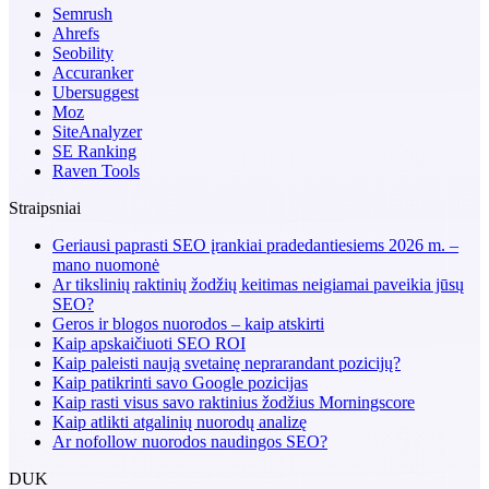
Semrush
Ahrefs
Seobility
Accuranker
Ubersuggest
Moz
SiteAnalyzer
SE Ranking
Raven Tools
Straipsniai
Geriausi paprasti SEO įrankiai pradedantiesiems 2026 m. –
mano nuomonė
Ar tikslinių raktinių žodžių keitimas neigiamai paveikia jūsų
SEO?
Geros ir blogos nuorodos – kaip atskirti
Kaip apskaičiuoti SEO ROI
Kaip paleisti naują svetainę neprarandant pozicijų?
Kaip patikrinti savo Google pozicijas
Kaip rasti visus savo raktinius žodžius Morningscore
Kaip atlikti atgalinių nuorodų analizę
Ar nofollow nuorodos naudingos SEO?
DUK