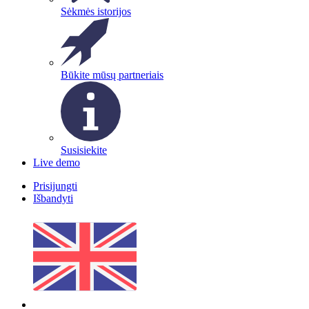
Sėkmės istorijos
Būkite mūsų partneriais
Susisiekite
Live demo
Prisijungti
Išbandyti