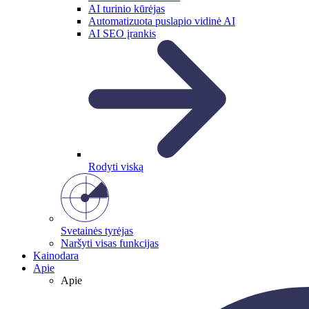
AI turinio kūrėjas
Automatizuota puslapio vidinė AI
AI SEO įrankis
Rodyti viską
Svetainės tyrėjas
Naršyti visas funkcijas
Kainodara
Apie
Apie