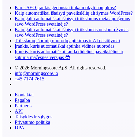
Kuris SEO įrankis geriausiai tinka mokyti naujokus?
Kaip automatiškai ištaisyti paveikslėlių alt žymas WordPress?
Kaip galiu automatiškai ištaisyti trūkstamus meta aprašymus
savo WordPress svetainėje?
Kaip galiu automatiškai ištaisyti trūkstamas puslapio žymas
savo WordPress svetainėje?
Trūkstamų išorinių nuorodų aptikimas ir AI pasiūlymai
Įrankis, kuris automatiškai aptinka vidines nuorodas
Įrankis, kuris automatiškai randa didelius paveikslėlius ir
sukuria mažesnes versijas 😎
© 2026 Morningscore ApS. All rights reserved.
info@morningscore.io
+45 7174 7615
.
Kontaktai
Pagalba
Partneris
API
Taisyklės ir sąlygos
Privatumo politika
DPA