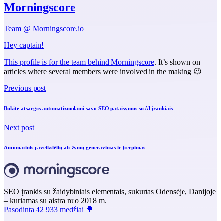
Morningscore
Team @ Morningscore.io
Hey captain!
This profile is for the team behind
Morningscore
. It’s shown on
articles where several members were involved in the making 😉
Previous post
Būkite atsargūs automatizuodami savo SEO pataisymus su AI įrankiais
Next post
Automatinis paveikslėlių alt žymų generavimas ir įterpimas
SEO įrankis su žaidybiniais elementais, sukurtas Odensėje, Danijoje
– kuriamas su aistra nuo 2018 m.
Pasodinta 42 933 medžiai 🌳