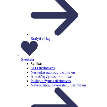
Rodyti viską
Sveikata
Sveikata
SEO tikrintuvas
Nesveikų nuorodų tikrintuvas
Antraščių žymas tikrintuvas
Puslapio žymas tikrintuvas
Neveikiančių paveikslėlių tikrintuvas