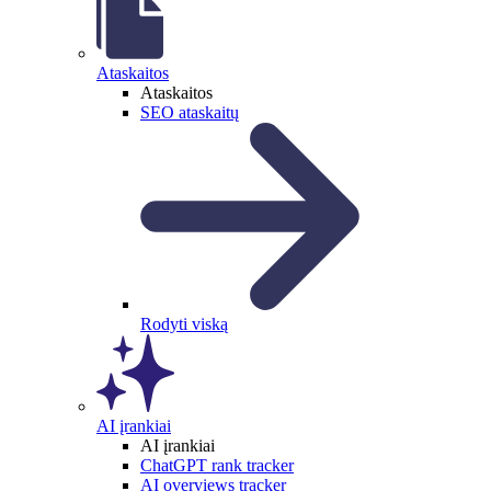
Ataskaitos
Ataskaitos
SEO ataskaitų
Rodyti viską
AI įrankiai
AI įrankiai
ChatGPT rank tracker
AI overviews tracker