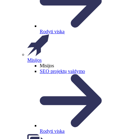
Rodyti viską
Misijos
Misijos
SEO projektų valdymo
Rodyti viską