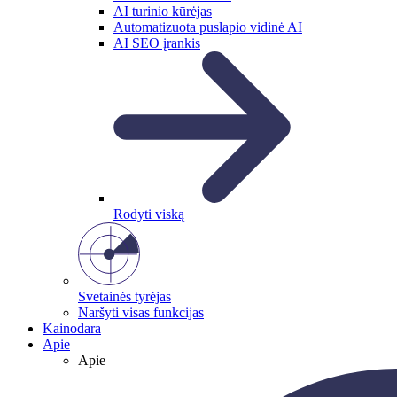
AI turinio kūrėjas
Automatizuota puslapio vidinė AI
AI SEO įrankis
Rodyti viską
Svetainės tyrėjas
Naršyti visas funkcijas
Kainodara
Apie
Apie