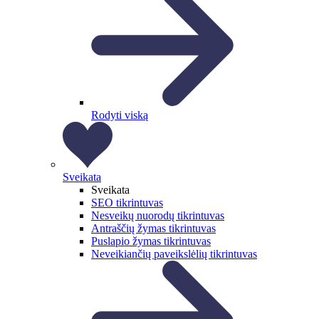
Rodyti viską
Sveikata
Sveikata
SEO tikrintuvas
Nesveikų nuorodų tikrintuvas
Antraščių žymas tikrintuvas
Puslapio žymas tikrintuvas
Neveikiančių paveikslėlių tikrintuvas