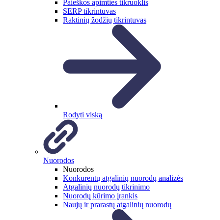
Paieškos apimties tikruoklis
SERP tikrintuvas
Raktinių žodžių tikrintuvas
Rodyti viską
Nuorodos
Nuorodos
Konkurentų atgalinių nuorodų analizės
Atgalinių nuorodų tikrinimo
Nuorodų kūrimo įrankis
Naujų ir prarastų atgalinių nuorodų