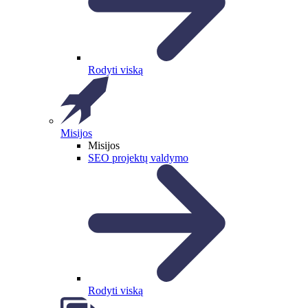
Rodyti viską
Misijos
Misijos
SEO projektų valdymo
Rodyti viską