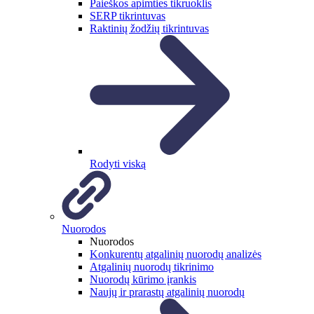
Paieškos apimties tikruoklis
SERP tikrintuvas
Raktinių žodžių tikrintuvas
Rodyti viską
Nuorodos
Nuorodos
Konkurentų atgalinių nuorodų analizės
Atgalinių nuorodų tikrinimo
Nuorodų kūrimo įrankis
Naujų ir prarastų atgalinių nuorodų