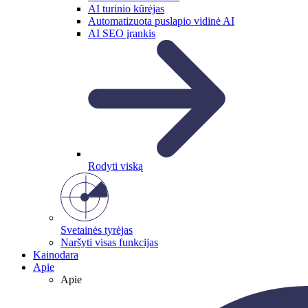
AI turinio kūrėjas
Automatizuota puslapio vidinė AI
AI SEO įrankis
Rodyti viską
Svetainės tyrėjas
Naršyti visas funkcijas
Kainodara
Apie
Apie