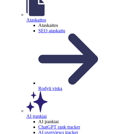
Ataskaitos
Ataskaitos
SEO ataskaitų
Rodyti viską
AI įrankiai
AI įrankiai
ChatGPT rank tracker
AI overviews tracker