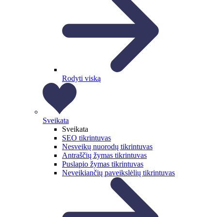
Rodyti viską
Sveikata
Sveikata
SEO tikrintuvas
Nesveikų nuorodų tikrintuvas
Antraščių žymas tikrintuvas
Puslapio žymas tikrintuvas
Neveikiančių paveikslėlių tikrintuvas