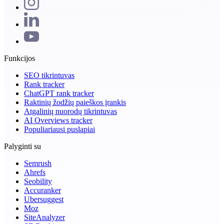
Funkcijos
SEO tikrintuvas
Rank tracker
ChatGPT rank tracker
Raktinių žodžių paieškos įrankis
Atgalinių nuorodų tikrintuvas
AI Overviews tracker
Populiariausi puslapiai
Palyginti su
Semrush
Ahrefs
Seobility
Accuranker
Ubersuggest
Moz
SiteAnalyzer