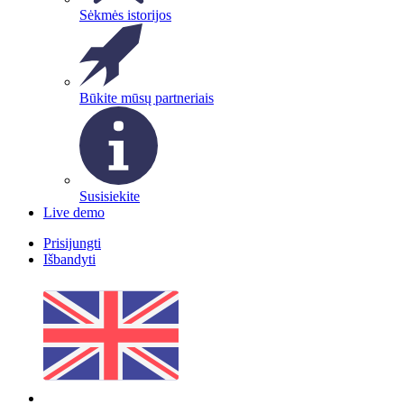
Sėkmės istorijos
Būkite mūsų partneriais
Susisiekite
Live demo
Prisijungti
Išbandyti