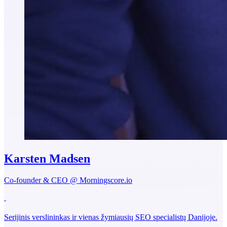
Karsten Madsen
Co-founder & CEO @ Morningscore.io
Serijinis verslininkas ir vienas žymiausių SEO specialistų Danijoje.