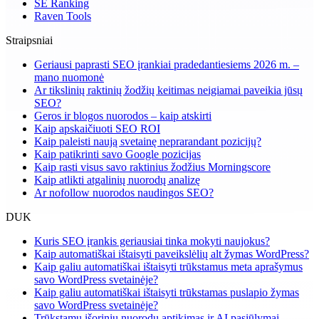
SE Ranking
Raven Tools
Straipsniai
Geriausi paprasti SEO įrankiai pradedantiesiems 2026 m. –
mano nuomonė
Ar tikslinių raktinių žodžių keitimas neigiamai paveikia jūsų
SEO?
Geros ir blogos nuorodos – kaip atskirti
Kaip apskaičiuoti SEO ROI
Kaip paleisti naują svetainę neprarandant pozicijų?
Kaip patikrinti savo Google pozicijas
Kaip rasti visus savo raktinius žodžius Morningscore
Kaip atlikti atgalinių nuorodų analizę
Ar nofollow nuorodos naudingos SEO?
DUK
Kuris SEO įrankis geriausiai tinka mokyti naujokus?
Kaip automatiškai ištaisyti paveikslėlių alt žymas WordPress?
Kaip galiu automatiškai ištaisyti trūkstamus meta aprašymus
savo WordPress svetainėje?
Kaip galiu automatiškai ištaisyti trūkstamas puslapio žymas
savo WordPress svetainėje?
Trūkstamų išorinių nuorodų aptikimas ir AI pasiūlymai