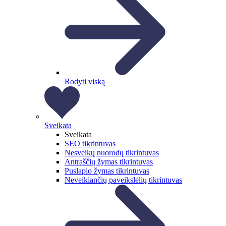
Rodyti viską
Sveikata
Sveikata
SEO tikrintuvas
Nesveikų nuorodų tikrintuvas
Antraščių žymas tikrintuvas
Puslapio žymas tikrintuvas
Neveikiančių paveikslėlių tikrintuvas