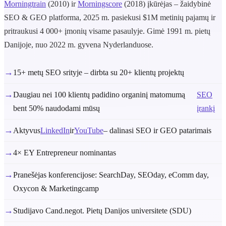
Morningtrain
(2010) ir
Morningscore
(2018) įkūrėjas – žaidybinė
SEO & GEO platforma, 2025 m. pasiekusi $1M metinių pajamų ir
pritraukusi 4 000+ įmonių visame pasaulyje. Gimė 1991 m. pietų
Danijoje, nuo 2022 m. gyvena Nyderlanduose.
→
15+ metų SEO srityje – dirbta su 20+ klientų projektų
→
Daugiau nei 100 klientų padidino organinį matomumą
SEO
bent 50% naudodami mūsų
įrankį
→
Aktyvus
LinkedIn
ir
YouTube
– dalinasi SEO ir GEO patarimais
→
4× EY Entrepreneur nominantas
→
Pranešėjas konferencijose: SearchDay, SEOday, eComm day,
Oxycon & Marketingcamp
→
Studijavo Cand.negot. Pietų Danijos universitete (SDU)