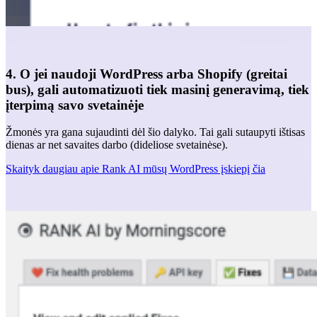
4. O jei naudoji WordPress arba Shopify (greitai
bus), gali automatizuoti tiek masinį generavimą, tiek
įterpimą savo svetainėje
Žmonės yra gana sujaudinti dėl šio dalyko. Tai gali sutaupyti ištisas
dienas ar net savaites darbo (dideliose svetainėse).
Skaityk daugiau apie Rank AI mūsų WordPress įskiepį čia