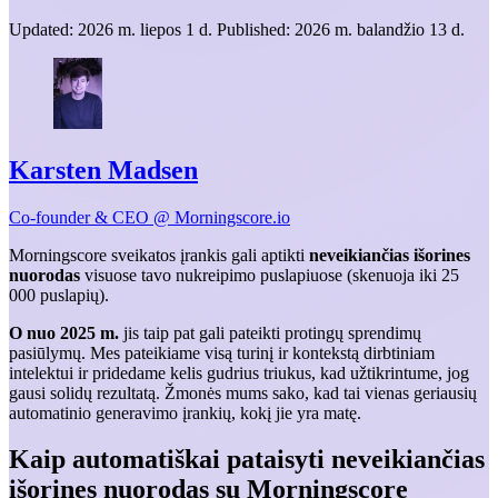
Updated:
2026 m. liepos 1 d.
Published:
2026 m. balandžio 13 d.
Karsten Madsen
Co-founder & CEO @ Morningscore.io
Morningscore sveikatos įrankis gali aptikti
neveikiančias išorines
nuorodas
visuose tavo nukreipimo puslapiuose (skenuoja iki 25
000 puslapių).
O nuo 2025 m.
jis taip pat gali pateikti protingų sprendimų
pasiūlymų. Mes pateikiame visą turinį ir kontekstą dirbtiniam
intelektui ir pridedame kelis gudrius triukus, kad užtikrintume, jog
gausi solidų rezultatą. Žmonės mums sako, kad tai vienas geriausių
automatinio generavimo įrankių, kokį jie yra matę.
Kaip automatiškai pataisyti neveikiančias
išorines
nuorodas su Morningscore