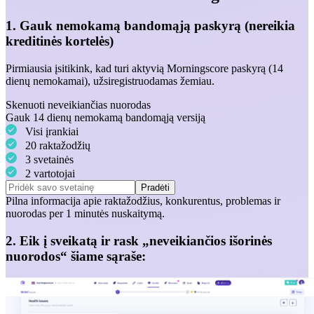
1. Gauk nemokamą bandomąją paskyrą (nereikia
kreditinės kortelės)
Pirmiausia įsitikink, kad turi aktyvią Morningscore paskyrą (14
dienų nemokamai), užsiregistruodamas žemiau.
Skenuoti neveikiančias nuorodas
Gauk 14 dienų nemokamą bandomąją versiją
Visi įrankiai
20 raktažodžių
3 svetainės
2 vartotojai
Pradėti
Pilna informacija apie
raktažodžius
,
konkurentus
,
problemas
ir
nuorodas
per 1 minutės nuskaitymą.
2. Eik į sveikatą ir rask „neveikiančios
išorinės
nuorodos“ šiame sąraše: