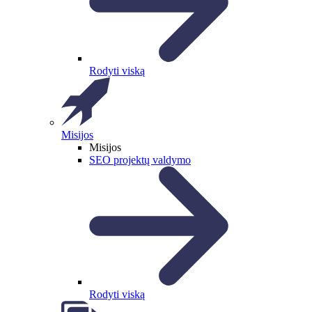
Rodyti viską
Misijos
Misijos
SEO projektų valdymo
Rodyti viską