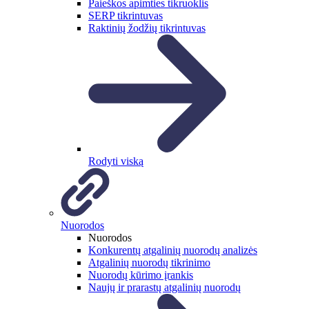
Paieškos apimties tikruoklis
SERP tikrintuvas
Raktinių žodžių tikrintuvas
Rodyti viską
Nuorodos
Nuorodos
Konkurentų atgalinių nuorodų analizės
Atgalinių nuorodų tikrinimo
Nuorodų kūrimo įrankis
Naujų ir prarastų atgalinių nuorodų