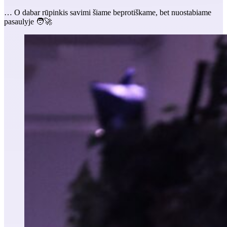
… O dabar rūpinkis savimi šiame beprotiškame, bet nuostabiame
pasaulyje 🧑‍🚀