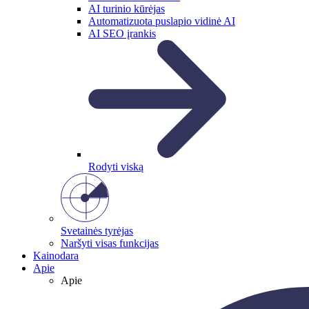
AI turinio kūrėjas
Automatizuota puslapio vidinė AI
AI SEO įrankis
Rodyti viską
Svetainės tyrėjas
Naršyti visas funkcijas
Kainodara
Apie
Apie