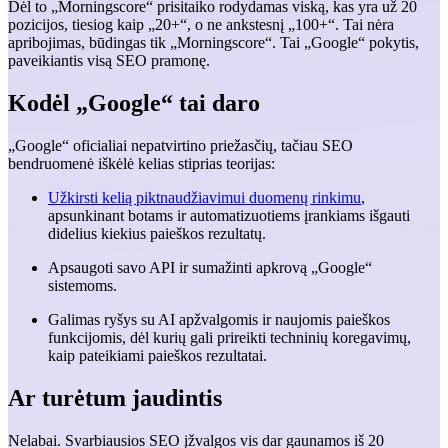
Dėl to „Morningscore“ prisitaiko rodydamas viską, kas yra už 20
pozicijos, tiesiog kaip „20+“, o ne ankstesnį „100+“. Tai nėra
apribojimas, būdingas tik „Morningscore“. Tai „Google“ pokytis,
paveikiantis visą SEO pramonę.
Kodėl „Google“ tai daro
„Google“ oficialiai nepatvirtino priežasčių, tačiau SEO
bendruomenė iškėlė kelias stiprias teorijas:
Užkirsti kelią piktnaudžiavimui duomenų rinkimu
,
apsunkinant botams ir automatizuotiems įrankiams išgauti
didelius kiekius paieškos rezultatų.
Apsaugoti savo API ir sumažinti apkrovą „Google“
sistemoms.
Galimas ryšys su AI apžvalgomis ir naujomis paieškos
funkcijomis, dėl kurių gali prireikti techninių koregavimų,
kaip pateikiami paieškos rezultatai.
Ar turėtum jaudintis
Nelabai. Svarbiausios SEO įžvalgos vis dar gaunamos iš 20