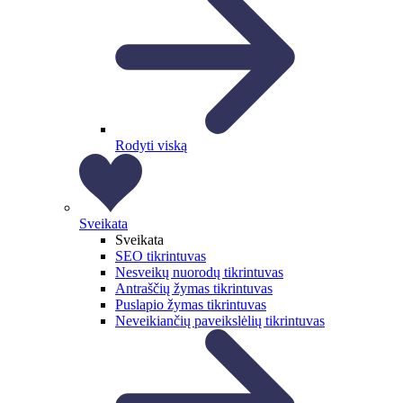
Rodyti viską
Sveikata
Sveikata
SEO tikrintuvas
Nesveikų nuorodų tikrintuvas
Antraščių žymas tikrintuvas
Puslapio žymas tikrintuvas
Neveikiančių paveikslėlių tikrintuvas