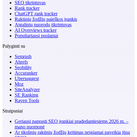
SEO tikrintuvas
Rank tracker
ChatGPT rank tracker
Raktinių žodžių paieškos įrankis
Atgalinių nuorodų tikrintuvas
AI Overviews tracker
Populiariausi puslapiai
Palyginti su
Semrush
Ahrefs
Seobility
Accuranker
Ubersuggest
Moz
SiteAnalyzer
SE Ranking
Raven Tools
Straipsniai
Geriausi paprasti SEO įrankiai pradedantiesiems 2026 m. –
mano nuomonė
Ar tikslinių raktinių žodžių keitimas neigiamai paveikia jūsų