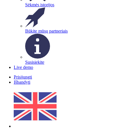
Sėkmės istorijos
Būkite mūsų partneriais
Susisiekite
Live demo
Prisijungti
Išbandyti