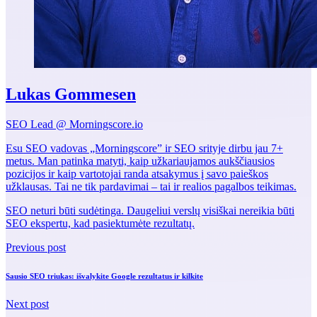
Lukas Gommesen
SEO Lead @ Morningscore.io
Esu SEO vadovas „Morningscore” ir SEO srityje dirbu jau 7+
metus. Man patinka matyti, kaip užkariaujamos aukščiausios
pozicijos ir kaip vartotojai randa atsakymus į savo paieškos
užklausas. Tai ne tik pardavimai – tai ir realios pagalbos teikimas.
SEO neturi būti sudėtinga. Daugeliui verslų visiškai nereikia būti
SEO ekspertu, kad pasiektumėte rezultatų.
Previous post
Sausio SEO triukas: išvalykite Google rezultatus ir kilkite
Next post