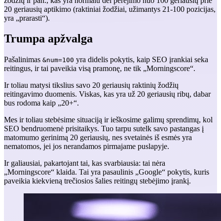
žodžių ir pan., kas yra normalu dėl perėjimo nuo 100 geriausių prie
20 geriausių aptikimo (raktiniai žodžiai, užimantys 21-100 pozicijas,
yra „prarasti“).
Trumpa apžvalga
Pašalinimas
yra didelis pokytis, kaip SEO įrankiai seka
&num=100
reitingus, ir tai paveikia visą pramonę, ne tik „Morningscore“.
Ir toliau matysi tikslius savo 20 geriausių raktinių žodžių
reitingavimo duomenis. Viskas, kas yra už 20 geriausių ribų, dabar
bus rodoma kaip „20+“.
Mes ir toliau stebėsime situaciją ir ieškosime galimų sprendimų, kol
SEO bendruomenė prisitaikys. Tuo tarpu sutelk savo pastangas į
matomumo gerinimą 20 geriausių, nes svetainės iš esmės yra
nematomos, jei jos nerandamos pirmajame puslapyje.
Ir galiausiai, pakartojant tai, kas svarbiausia: tai nėra
„Morningscore“ klaida. Tai yra pasaulinis „Google“ pokytis, kuris
paveikia kiekvieną trečiosios šalies reitingų stebėjimo įrankį.