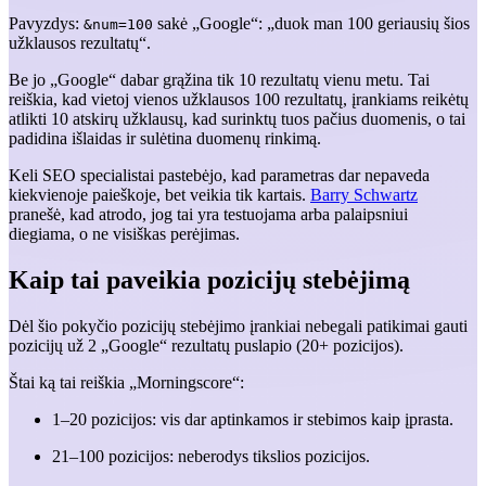
Pavyzdys:
sakė „Google“: „duok man 100 geriausių šios
&num=100
užklausos rezultatų“.
Be jo „Google“ dabar grąžina tik 10 rezultatų vienu metu. Tai
reiškia, kad vietoj vienos užklausos 100 rezultatų, įrankiams reikėtų
atlikti 10 atskirų užklausų, kad surinktų tuos pačius duomenis, o tai
padidina išlaidas ir sulėtina duomenų rinkimą.
Keli SEO specialistai pastebėjo, kad parametras dar nepaveda
kiekvienoje paieškoje, bet veikia tik kartais.
Barry Schwartz
pranešė, kad atrodo, jog tai yra testuojama arba palaipsniui
diegiama, o ne visiškas perėjimas.
Kaip tai paveikia pozicijų stebėjimą
Dėl šio pokyčio pozicijų stebėjimo įrankiai nebegali patikimai gauti
pozicijų už 2 „Google“ rezultatų puslapio (20+ pozicijos).
Štai ką tai reiškia „Morningscore“:
1–20 pozicijos: vis dar aptinkamos ir stebimos kaip įprasta.
21–100 pozicijos: neberodys tikslios pozicijos.