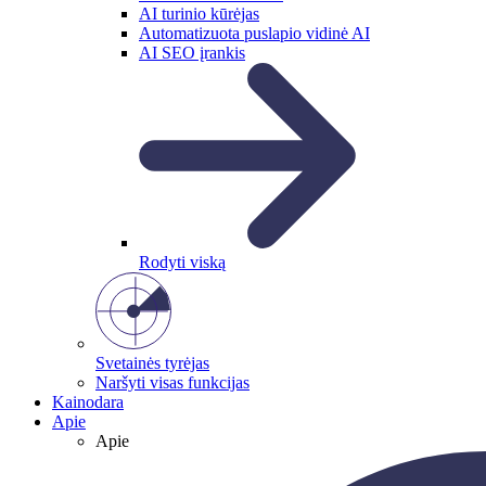
AI turinio kūrėjas
Automatizuota puslapio vidinė AI
AI SEO įrankis
Rodyti viską
Svetainės tyrėjas
Naršyti visas funkcijas
Kainodara
Apie
Apie