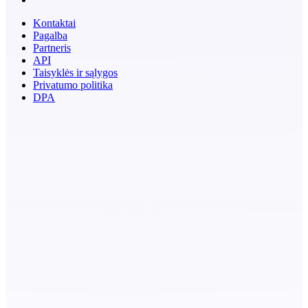
Kontaktai
Pagalba
Partneris
API
Taisyklės ir sąlygos
Privatumo politika
DPA