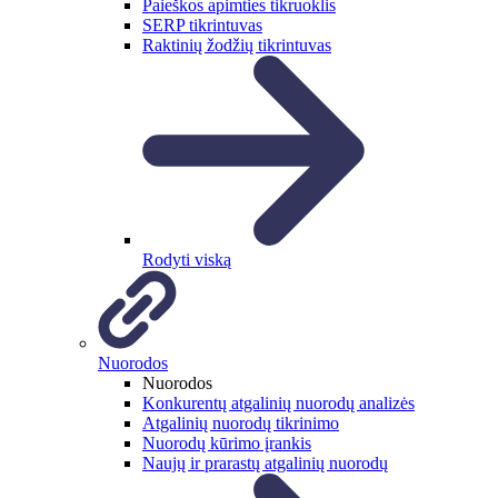
Paieškos apimties tikruoklis
SERP tikrintuvas
Raktinių žodžių tikrintuvas
Rodyti viską
Nuorodos
Nuorodos
Konkurentų atgalinių nuorodų analizės
Atgalinių nuorodų tikrinimo
Nuorodų kūrimo įrankis
Naujų ir prarastų atgalinių nuorodų