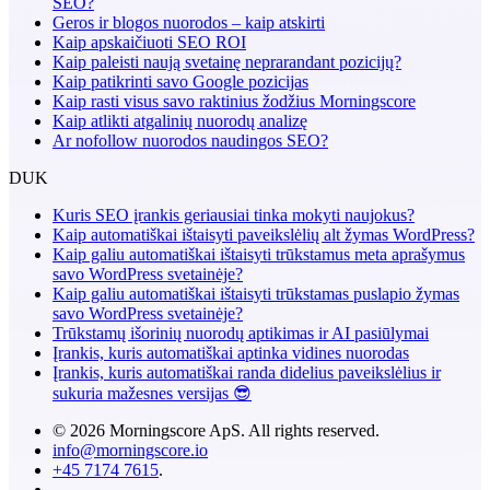
SEO?
Geros ir blogos nuorodos – kaip atskirti
Kaip apskaičiuoti SEO ROI
Kaip paleisti naują svetainę neprarandant pozicijų?
Kaip patikrinti savo Google pozicijas
Kaip rasti visus savo raktinius žodžius Morningscore
Kaip atlikti atgalinių nuorodų analizę
Ar nofollow nuorodos naudingos SEO?
DUK
Kuris SEO įrankis geriausiai tinka mokyti naujokus?
Kaip automatiškai ištaisyti paveikslėlių alt žymas WordPress?
Kaip galiu automatiškai ištaisyti trūkstamus meta aprašymus
savo WordPress svetainėje?
Kaip galiu automatiškai ištaisyti trūkstamas puslapio žymas
savo WordPress svetainėje?
Trūkstamų išorinių nuorodų aptikimas ir AI pasiūlymai
Įrankis, kuris automatiškai aptinka vidines nuorodas
Įrankis, kuris automatiškai randa didelius paveikslėlius ir
sukuria mažesnes versijas 😎
© 2026 Morningscore ApS. All rights reserved.
info@morningscore.io
+45 7174 7615
.