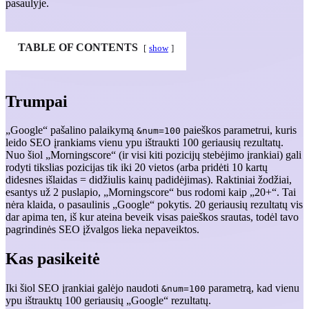
pasaulyje.
TABLE OF CONTENTS
show
Trumpai
„Google“ pašalino palaikymą
paieškos parametrui, kuris
&num=100
leido SEO įrankiams vienu ypu ištraukti 100 geriausių rezultatų.
Nuo šiol „Morningscore“ (ir visi kiti pozicijų stebėjimo įrankiai) gali
rodyti tikslias pozicijas tik iki 20 vietos (arba pridėti 10 kartų
didesnes išlaidas = didžiulis kainų padidėjimas). Raktiniai žodžiai,
esantys už 2 puslapio, „Morningscore“ bus rodomi kaip „20+“. Tai
nėra klaida, o pasaulinis „Google“ pokytis. 20 geriausių rezultatų vis
dar apima ten, iš kur ateina beveik visas paieškos srautas, todėl tavo
pagrindinės SEO įžvalgos lieka nepaveiktos.
Kas pasikeitė
Iki šiol SEO įrankiai galėjo naudoti
parametrą, kad vienu
&num=100
ypu ištrauktų 100 geriausių „Google“ rezultatų.