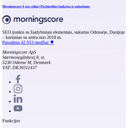
Morningscore 4 jau veikia! Peržiūrėkite funkcijas ir pakeitimus
SEO įrankis su žaidybiniais elementais, sukurtas Odensėje, Danijoje
– kuriamas su aistra nuo 2018 m.
Pasodinta 42 933 medžiai 🌳
Morningscore ApS
Stærmosegårdsvej 8, st.
5230 Odense M, Denmark
VAT: DK39311437
Funkcijos