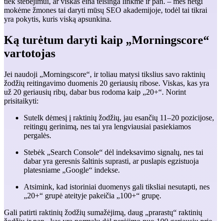
tiek stebėjimui, ar viskas eina teisinga linkme ir pan. – mes netgi
mokėme žmones tai daryti mūsų SEO akademijoje, todėl tai tikrai
yra pokytis, kuris viską apsunkina.
Ką turėtum daryti kaip „Morningscore“
vartotojas
Jei naudoji „Morningscore“, ir toliau matysi tikslius savo raktinių
žodžių reitingavimo duomenis 20 geriausių ribose. Viskas, kas yra
už 20 geriausių ribų, dabar bus rodoma kaip „20+“. Norint
prisitaikyti:
Sutelk dėmesį į raktinių žodžių, jau esančių 11–20 pozicijose,
reitingų gerinimą, nes tai yra lengviausiai pasiekiamos
pergalės.
Stebėk „Search Console“ dėl indeksavimo signalų, nes tai
dabar yra geresnis šaltinis suprasti, ar puslapis egzistuoja
platesniame „Google“ indekse.
Atsimink, kad istoriniai duomenys gali tiksliai nesutapti, nes
„20+“ grupė ateityje pakeičia „100+“ grupę.
Gali patirti raktinių žodžių sumažėjimą, daug „prarastų“ raktinių