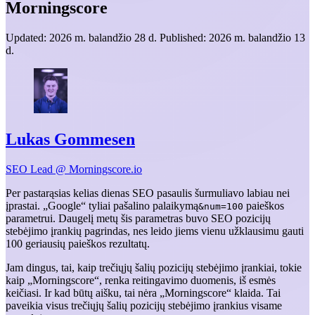
Morningscore
Updated:
2026 m. balandžio 28 d.
Published:
2026 m. balandžio 13
d.
Lukas Gommesen
SEO Lead @ Morningscore.io
Per pastarąsias kelias dienas SEO pasaulis šurmuliavo labiau nei
įprastai. „Google“ tyliai pašalino palaikymą
paieškos
&num=100
parametrui. Daugelį metų šis parametras buvo SEO pozicijų
stebėjimo įrankių pagrindas, nes leido jiems vienu užklausimu gauti
100 geriausių paieškos rezultatų.
Jam dingus, tai, kaip trečiųjų šalių pozicijų stebėjimo įrankiai, tokie
kaip „Morningscore“, renka reitingavimo duomenis, iš esmės
keičiasi. Ir kad būtų aišku, tai nėra „Morningscore“ klaida. Tai
paveikia visus trečiųjų šalių pozicijų stebėjimo įrankius visame