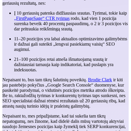
geriausių rezultatų, nes:
Į 10 geriausių patenka didžiausias srautas. Tyrimai, tokie kaip
„FirstPageSage“ CTR tyrimas
rodo, kad vien 1 pozicija
surenka beveik 40 procentų paspaudimų, o 2 ir 3 pozicijos vis
dar pritraukia reikšmingą srautą.
11–20 pozicijos yra labai aktualios optimizavimo galimybėms
ir dažnai gali suteikti „lengvai pasiekiamų vaisių“ SEO
augimui.
21–100 pozicijos retai atneša išmatuojamą srautą ir
dažniausiai tarnauja kaip indikatoriai, kad puslapis yra
indeksuotas.
Nepaisant to, bus tam tikrų šalutinių poveikių.
Brodie Clark
ir kiti
jau pastebėjo pokyčius „Google Search Console“ duomenyse, kur
pasikeitė parodymai, o vidutinės pozicijos metrika atrodo iškreipta.
Be to, raktažodžių tyrimas ir konkurentų tyrimas taps sunkesni, nes
SEO specialistai dažnai rėmėsi rezultatais už 20 geriausių ribų, kad
atrastų naujų turinio idėjų ir praleistų galimybių.
Nepaisant to, mes pripažįstame, kad tai sukelia tam tikrų
nepatogumų, nes žinome, kad didelė dalis mūsų vartotojų aktyviai
naudojo žemesnes pozicijas kaip žymeklį tiek SERP konkurencijai,