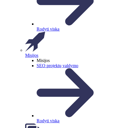
Rodyti viską
Misijos
Misijos
SEO projektų valdymo
Rodyti viską