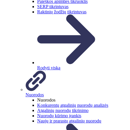
Paieškos apimties tikruoklis
SERP tikrintuvas
Raktinių žodžių tikrintuvas
Rodyti viską
Nuorodos
Nuorodos
Konkurentų atgalinių nuorodų analizės
Atgalinių nuorodų tikrinimo
Nuorodų kūrimo įrankis
Naujų ir prarastų atgalinių nuorodų