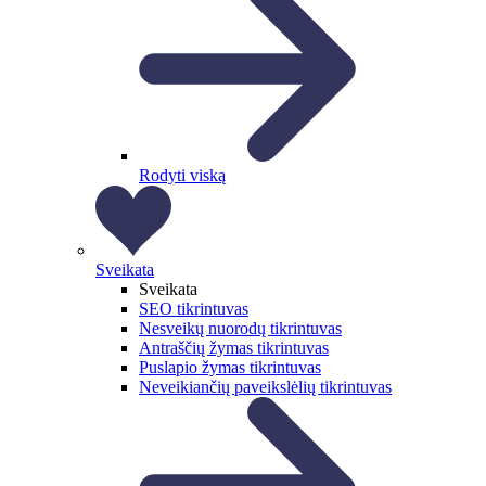
Rodyti viską
Sveikata
Sveikata
SEO tikrintuvas
Nesveikų nuorodų tikrintuvas
Antraščių žymas tikrintuvas
Puslapio žymas tikrintuvas
Neveikiančių paveikslėlių tikrintuvas