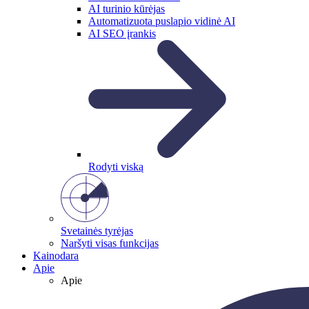
AI turinio kūrėjas
Automatizuota puslapio vidinė AI
AI SEO įrankis
Rodyti viską
Svetainės tyrėjas
Naršyti visas funkcijas
Kainodara
Apie
Apie