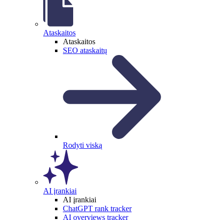
Ataskaitos
Ataskaitos
SEO ataskaitų
Rodyti viską
AI įrankiai
AI įrankiai
ChatGPT rank tracker
AI overviews tracker