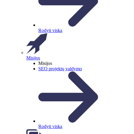
Rodyti viską
Misijos
Misijos
SEO projektų valdymo
Rodyti viską