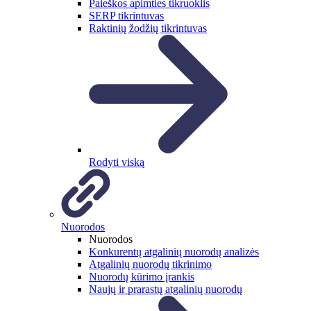
Paieškos apimties tikruoklis
SERP tikrintuvas
Raktinių žodžių tikrintuvas
Rodyti viską
Nuorodos
Nuorodos
Konkurentų atgalinių nuorodų analizės
Atgalinių nuorodų tikrinimo
Nuorodų kūrimo įrankis
Naujų ir prarastų atgalinių nuorodų