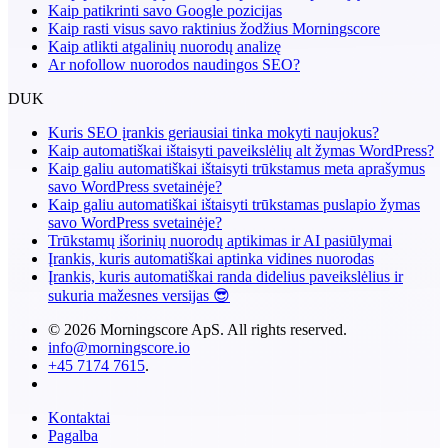
Kaip patikrinti savo Google pozicijas
Kaip rasti visus savo raktinius žodžius Morningscore
Kaip atlikti atgalinių nuorodų analizę
Ar nofollow nuorodos naudingos SEO?
DUK
Kuris SEO įrankis geriausiai tinka mokyti naujokus?
Kaip automatiškai ištaisyti paveikslėlių alt žymas WordPress?
Kaip galiu automatiškai ištaisyti trūkstamus meta aprašymus
savo WordPress svetainėje?
Kaip galiu automatiškai ištaisyti trūkstamas puslapio žymas
savo WordPress svetainėje?
Trūkstamų išorinių nuorodų aptikimas ir AI pasiūlymai
Įrankis, kuris automatiškai aptinka vidines nuorodas
Įrankis, kuris automatiškai randa didelius paveikslėlius ir
sukuria mažesnes versijas 😎
© 2026 Morningscore ApS. All rights reserved.
info@morningscore.io
+45 7174 7615
.
Kontaktai
Pagalba