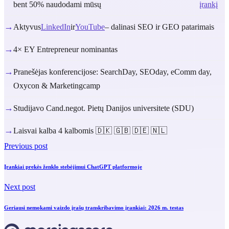
bent 50% naudodami mūsų
įrankį
→
Aktyvus
LinkedIn
ir
YouTube
– dalinasi SEO ir GEO patarimais
→
4× EY Entrepreneur nominantas
→
Pranešėjas konferencijose: SearchDay, SEOday, eComm day,
Oxycon & Marketingcamp
→
Studijavo Cand.negot. Pietų Danijos universitete (SDU)
→
Laisvai kalba 4 kalbomis 🇩🇰 🇬🇧 🇩🇪 🇳🇱
Previous post
Įrankiai prekės ženklo stebėjimui ChatGPT platformoje
Next post
Geriausi nemokami vaizdo įrašų transkribavimo įrankiai: 2026 m. testas