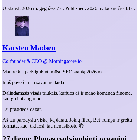
Updated:
2026 m. gegužės 7 d.
Published:
2026 m. balandžio 13 d.
Karsten Madsen
Co-founder & CEO @ Morningscore.io
Man reikia padvigubinti mūsų SEO srautą 2026 m.
Ir aš paverčiu tai savaitine laida
Dalindamasis visais triukais, kuriuos aš ir mano komanda žinome,
kad greitai augtume
Tai prasideda dabar!
Aš tau parodysiu viską, ką darau. Jokių filtrų. Bet trumpu ir greitu
formatu, kad, tikiuosi, tau nenusibostų 😎
27 diena: Planas padvigubinti organinį