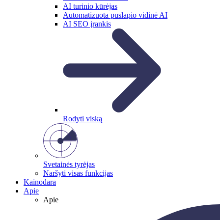
AI turinio kūrėjas
Automatizuota puslapio vidinė AI
AI SEO įrankis
Rodyti viską
Svetainės tyrėjas
Naršyti visas funkcijas
Kainodara
Apie
Apie