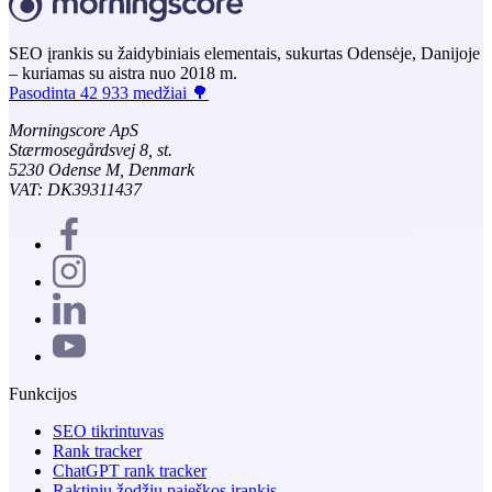
SEO įrankis su žaidybiniais elementais, sukurtas Odensėje, Danijoje
– kuriamas su aistra nuo 2018 m.
Pasodinta 42 933 medžiai 🌳
Morningscore ApS
Stærmosegårdsvej 8, st.
5230 Odense M, Denmark
VAT: DK39311437
Funkcijos
SEO tikrintuvas
Rank tracker
ChatGPT rank tracker
Raktinių žodžių paieškos įrankis