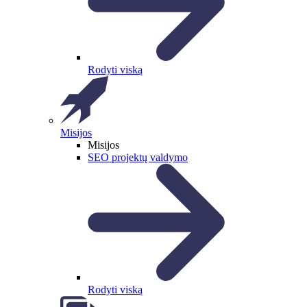
Rodyti viską
Misijos
Misijos
SEO projektų valdymo
Rodyti viską