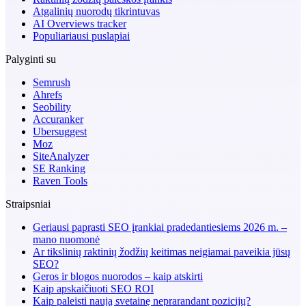
Atgalinių nuorodų tikrintuvas
AI Overviews tracker
Populiariausi puslapiai
Palyginti su
Semrush
Ahrefs
Seobility
Accuranker
Ubersuggest
Moz
SiteAnalyzer
SE Ranking
Raven Tools
Straipsniai
Geriausi paprasti SEO įrankiai pradedantiesiems 2026 m. –
mano nuomonė
Ar tikslinių raktinių žodžių keitimas neigiamai paveikia jūsų
SEO?
Geros ir blogos nuorodos – kaip atskirti
Kaip apskaičiuoti SEO ROI
Kaip paleisti naują svetainę neprarandant pozicijų?