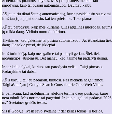
Schema, šis įmantrus dalykas. Mes į tai pasinersime ir aš tau
parodysiu, kaip tai pusiau automatizuoti. Daugiau kalbų.
Aš jau turiu tikrai šaunią automatizaciją, kuria pasidalinsiu su tavimi.
Ir aš tau ją taip pat duosiu, kai ten prieisime. Toks planas.
Aš tau parodysiu, kaip mes kuriame gilias atgalines nuorodas. Mums
jų reikia daug. Vidinio nuorodų kūrimo.
Tikėkimės, kad galėsime tai pusiau automatizuoti. Aš išbandžiau tiek
daug. Jie tokie prasti, tie įskiepiai.
Ir aš turiu idėją, kaip mes galime tai padaryti geriau. Šiek tiek
arogancijos, atsiprašau. Bet manau, kad galime tai padaryti geriau.
Ir dar keli dalykai, kuriuos tau parodysiu vėliau. Taigi pirmasis.
Padarykime tai dabar.
Aš iš tikrųjų tai jau padariau, tikiuosi. Nes niekada negali žinoti.
Taigi aš nuėjau į Google Search Console prie Core Web Vitals.
Ir pamačiau, kad mobiliajame telefone turime daug puslapių, kurie
nėra tobuli. Mes norime tai pagerinti. Ir kaip tu gali tai padaryti 2026
m.? Svetainės greičio testas.
Šis iš Google. Įvesk savo svetainę ir dar kelias tokias. Ir tiesiog