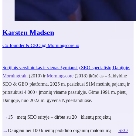
Karsten Madsen
Co-founder & CEO @ Morningscore.io
Serijinis verslininkas ir vienas žymiausių SEO specialistų Danijoje.
Morningtrain
(2010) ir
Morningscore
(2018) įkūrėjas – žaidybinė
SEO & GEO platforma, 2025 m. pasiekusi $1M metinių pajamų ir
pritraukusi 4 000+ įmonių visame pasaulyje. Gimė 1991 m. pietų
Danijoje, nuo 2022 m. gyvena Nyderlanduose.
→
15+ metų SEO srityje – dirbta su 20+ klientų projektų
→
Daugiau nei 100 klientų padidino organinį matomumą
SEO