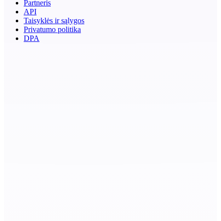
Partneris
API
Taisyklės ir sąlygos
Privatumo politika
DPA