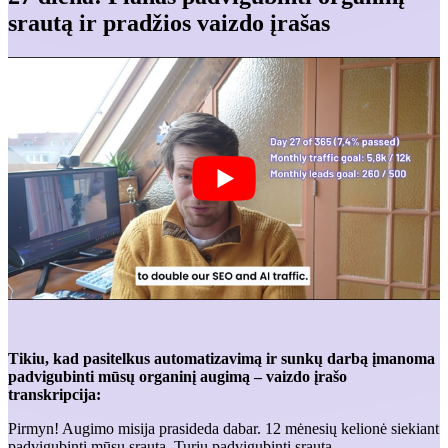
srautą ir pradžios vaizdo įrašas
Tikiu, kad pasitelkus automatizavimą ir sunkų darbą įmanoma
padvigubinti mūsų organinį augimą – vaizdo įrašo
transkripcija:
Pirmyn! Augimo misija prasideda dabar. 12 mėnesių kelionė siekiant
padvigubinti mūsų srautą. Turiu padvigubinti srautą.