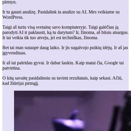
pirmyn.
Ir tu gauni analizę. Pasidalink ta analize su AI. Mes veikiame su
WordPress.
Taigi aš turiu visą svetainę savo kompiuteryje. Taigi galėčiau ją
parodyti AI ir paklausti, ką tu darytum? Ir, žinoma, aš būsiu atsargus.
Ir tai veikia tik tuo atveju, jei esi techniškas, žinoma.
Bet tai man sutaupė daug laiko. Ir jis sugalvojo puikių idėjų. Ir aš jas
įgyvendinau.
Ir aš tai paleidau gyvai. Ir dabar laukiu. Kaip matai čia, Google tai
patvirtina.
O kitą savaitę pasidalinsiu su tavimi rezultatais, kaip sekasi. Ačiū,
kad žiūrėjai pirmąjį.