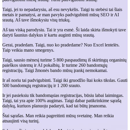
Taigi, jei to nepadarysiu, aš esu nevykėlis. Taigi tu stebėsi tai šiais
metais ir pamatysi, ar man pavyks padvigubinti mūsų SEO ir AI
srautą. Aš tave išmokysiu visų triukų.
Aš tau viską parodysiu. Tai ir yra esmė. Ši laida skirta išmokyti tave
daryti šaunius dalykus ir kartu auginti mūsų srautą.
Gerai, pradedam. Taigi, nuo ko pradedame? Nuo Excel lentelės.
Taip veikia mano smegenys.
Taigi, sausio mėnesį turime 5 800 paspaudimų iš skirtingų organinių
paieškos sistemų ir AI pokalbių. Ir turime 260 bandomųjų
registracijų. Taigi žmonės bando mūsų įrankį nemokamai.
Ir aš noriu tai padvigubinti. Taigi iki gruodžio štai koks tikslas. Gauti
500 bandomųjų registracijų ir 1 200 srauto.
Ir jei pasieksiu tik bandomąsias registracijas, būsiu labai laimingas.
Taigi, tai yra apie 100% augimas. Taigi dabar patikrinkime sąrašą
dalykų, kuriuos planuoju padaryti, kad tai būtų įmanoma.
Štai sąrašas. Man reikia pagreitinti mūsų svetainę. Man reikia
atnaujinti visą turinį.