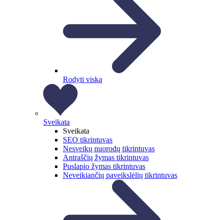
Rodyti viską
Sveikata
Sveikata
SEO tikrintuvas
Nesveikų nuorodų tikrintuvas
Antraščių žymas tikrintuvas
Puslapio žymas tikrintuvas
Neveikiančių paveikslėlių tikrintuvas