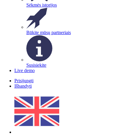
Sėkmės istorijos
Būkite mūsų partneriais
Susisiekite
Live demo
Prisijungti
Išbandyti