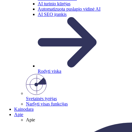
AI turinio kūrėjas
Automatizuota puslapio vidinė AI
AI SEO įrankis
Rodyti viską
Svetainės tyrėjas
Naršyti visas funkcijas
Kainodara
Apie
Apie