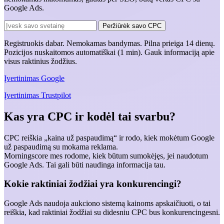
Google Ads.
Peržiūrėk savo CPC
Registruokis dabar.
Nemokamas bandymas.
Pilna prieiga 14 dienų.
Pozicijos nuskaitomos automatiškai (1 min). Gauk informaciją apie
visus raktinius žodžius.
Įvertinimas
Google
Įvertinimas
Trustpilot
Kas yra CPC ir kodėl tai svarbu?
CPC reiškia „kaina už paspaudimą“ ir rodo, kiek mokėtum Google
už paspaudimą su mokama reklama.
Morningscore mes rodome, kiek būtum sumokėjęs, jei naudotum
Google Ads. Tai gali būti naudinga informacija tau.
Kokie raktiniai žodžiai yra konkurencingi?
Google Ads naudoja aukciono sistemą kainoms apskaičiuoti, o tai
reiškia, kad raktiniai žodžiai su didesniu CPC bus konkurencingesni.