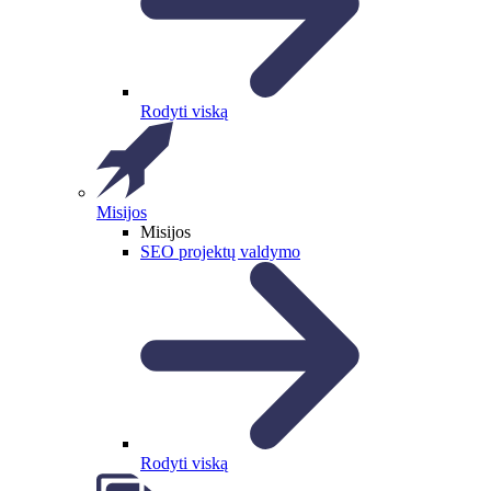
Rodyti viską
Misijos
Misijos
SEO projektų valdymo
Rodyti viską