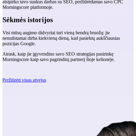
atsipirko tavo sunkus darbas su SEO, peržiūrėdamas savo CPC
Morningscore platformoje.
Sėkmės istorijos
Visi mūsų augimo didvyriai turi vieną bendrą bruožą: jie
nenuilstamai dirba kiekvieną dieną, kad pasiektų aukščiausias
pozicijas Google.
Atrask, kaip jie įgyvendino savo SEO strategijas pasirinkę
Morningscore kaip savo pagrindinį partnerį šioje kelionėje.
Peržiūrėti visus atvejus