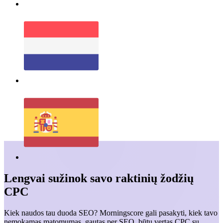
Lengvai sužinok savo raktinių žodžių
CPC
Kiek naudos tau duoda SEO? Morningscore gali pasakyti, kiek tavo
nemokamas matomumas, gautas per SEO, būtų vertas CPC su