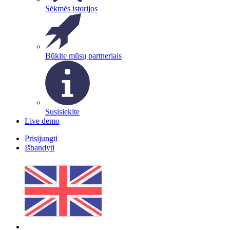
Sėkmės istorijos
Būkite mūsų partneriais
Susisiekite
Live demo
Prisijungti
Išbandyti