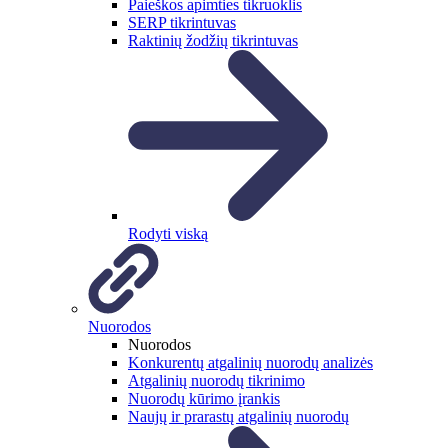
Paieškos apimties tikruoklis
SERP tikrintuvas
Raktinių žodžių tikrintuvas
Rodyti viską
Nuorodos
Nuorodos
Konkurentų atgalinių nuorodų analizės
Atgalinių nuorodų tikrinimo
Nuorodų kūrimo įrankis
Naujų ir prarastų atgalinių nuorodų