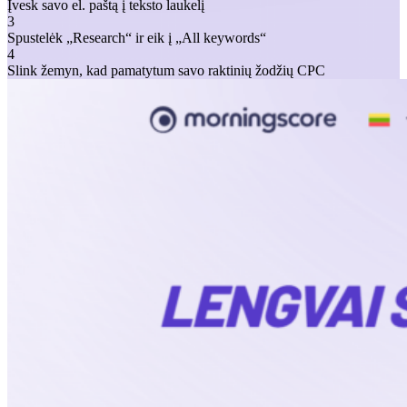
Įvesk savo el. paštą į teksto laukelį
3
Spustelėk „Research“ ir eik į „All keywords“
4
Slink žemyn, kad pamatytum savo raktinių žodžių CPC