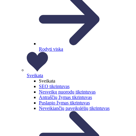
Rodyti viską
Sveikata
Sveikata
SEO tikrintuvas
Nesveikų nuorodų tikrintuvas
Antraščių žymas tikrintuvas
Puslapio žymas tikrintuvas
Neveikiančių paveikslėlių tikrintuvas