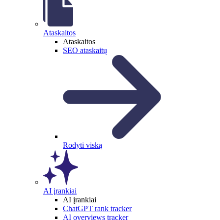
Ataskaitos
Ataskaitos
SEO ataskaitų
Rodyti viską
AI įrankiai
AI įrankiai
ChatGPT rank tracker
AI overviews tracker