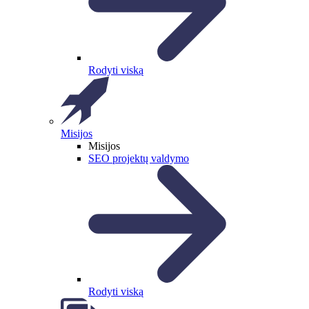
Rodyti viską
Misijos
Misijos
SEO projektų valdymo
Rodyti viską