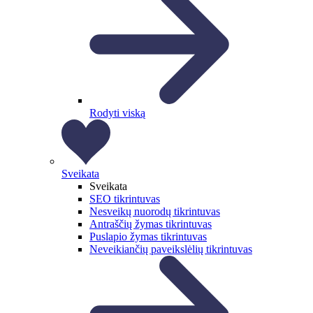
Rodyti viską
Sveikata
Sveikata
SEO tikrintuvas
Nesveikų nuorodų tikrintuvas
Antraščių žymas tikrintuvas
Puslapio žymas tikrintuvas
Neveikiančių paveikslėlių tikrintuvas