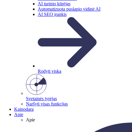
AI turinio kūrėjas
Automatizuota puslapio vidinė AI
AI SEO įrankis
Rodyti viską
Svetainės tyrėjas
Naršyti visas funkcijas
Kainodara
Apie
Apie