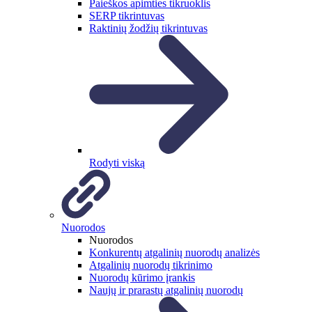
Paieškos apimties tikruoklis
SERP tikrintuvas
Raktinių žodžių tikrintuvas
Rodyti viską
Nuorodos
Nuorodos
Konkurentų atgalinių nuorodų analizės
Atgalinių nuorodų tikrinimo
Nuorodų kūrimo įrankis
Naujų ir prarastų atgalinių nuorodų