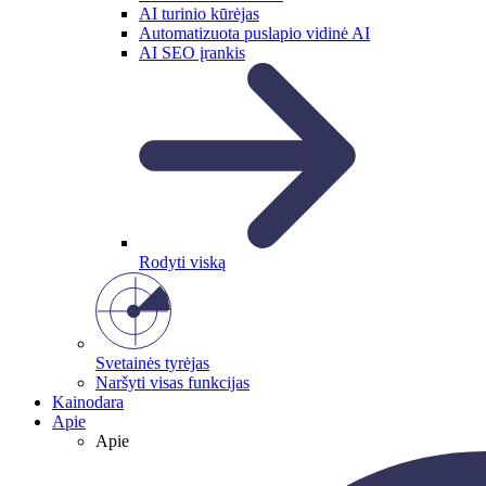
AI turinio kūrėjas
Automatizuota puslapio vidinė AI
AI SEO įrankis
Rodyti viską
Svetainės tyrėjas
Naršyti visas funkcijas
Kainodara
Apie
Apie