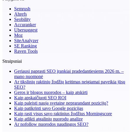
Semrush
Ahrefs
Seobility
Accuranker
Ubersuggest
Moz
SiteAnalyzer
SE Ranking
Raven Tools
Straipsniai
Geriausi paprasti SEO įrankiai pradedantiesiems 2026 m. –
mano nuomonė
Ar tikslinių raktinių žodžių keitimas neigiamai paveikia jūsų
SEO?
Geros ir blogos nuorodos – kaip atskirti
Kaip apskaičiuoti SEO ROI
Kaip paleisti naują svetainę neprarandant pozicijų?
Kaip patikrinti savo Google pozicijas
Kaip rasti visus savo raktinius žodžius Morningscore
Kaip atlikti atgalinių nuorodų analizę
Ar nofollow nuorodos naudingos SEO?