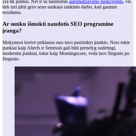
yra tik įrankis. Net ir su šauniomis
automatizavimo funkcijomis
, vis
tiek turi įdėti gero seno sunkaus rankinio darbo, kad gautum
rezultatus.
Ar sunku išmokti naudotis SEO programine
įranga?
Mokymosi kreivė priklauso nuo tavo pasirinkto įrankio. Nors tokie
įrankiai kaip Ahrefs ir Semrush gali būti pernelyg sudėtingi,
modernūs įrankiai, tokie kaip Morningscore, veda tave žingsnis po
žingsnio.