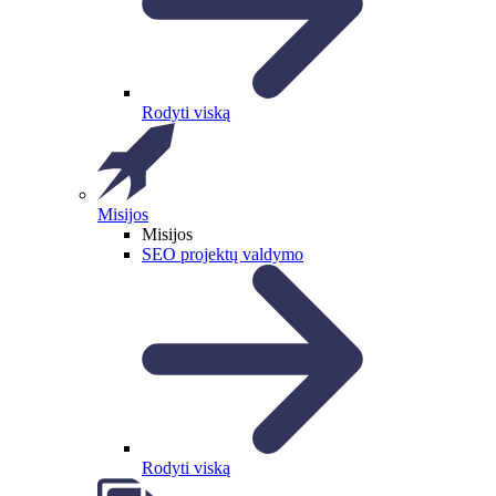
Rodyti viską
Misijos
Misijos
SEO projektų valdymo
Rodyti viską