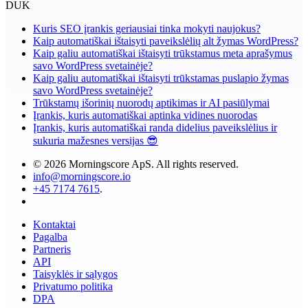
DUK
Kuris SEO įrankis geriausiai tinka mokyti naujokus?
Kaip automatiškai ištaisyti paveikslėlių alt žymas WordPress?
Kaip galiu automatiškai ištaisyti trūkstamus meta aprašymus
savo WordPress svetainėje?
Kaip galiu automatiškai ištaisyti trūkstamas puslapio žymas
savo WordPress svetainėje?
Trūkstamų išorinių nuorodų aptikimas ir AI pasiūlymai
Įrankis, kuris automatiškai aptinka vidines nuorodas
Įrankis, kuris automatiškai randa didelius paveikslėlius ir
sukuria mažesnes versijas 😎
© 2026 Morningscore ApS. All rights reserved.
info@morningscore.io
+45 7174 7615
.
Kontaktai
Pagalba
Partneris
API
Taisyklės ir sąlygos
Privatumo politika
DPA