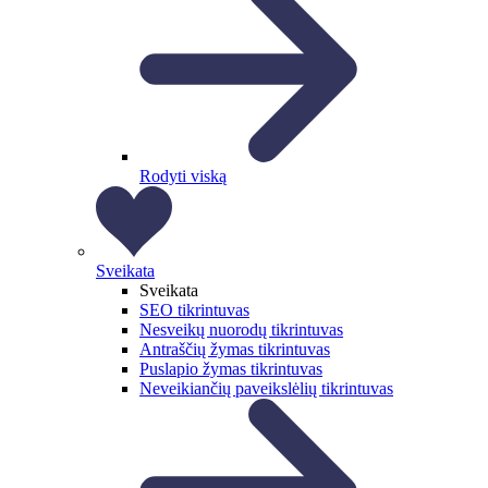
Rodyti viską
Sveikata
Sveikata
SEO tikrintuvas
Nesveikų nuorodų tikrintuvas
Antraščių žymas tikrintuvas
Puslapio žymas tikrintuvas
Neveikiančių paveikslėlių tikrintuvas