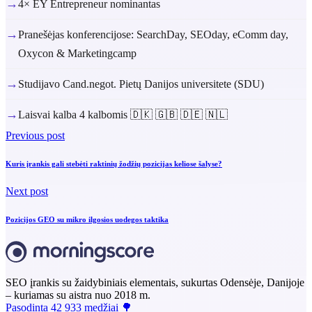
→
4× EY Entrepreneur nominantas
→
Pranešėjas konferencijose: SearchDay, SEOday, eComm day,
Oxycon & Marketingcamp
→
Studijavo Cand.negot. Pietų Danijos universitete (SDU)
→
Laisvai kalba 4 kalbomis 🇩🇰 🇬🇧 🇩🇪 🇳🇱
Previous post
Kuris įrankis gali stebėti raktinių žodžių pozicijas keliose šalyse?
Next post
Pozicijos GEO su mikro ilgosios uodegos taktika
SEO įrankis su žaidybiniais elementais, sukurtas Odensėje, Danijoje
– kuriamas su aistra nuo 2018 m.
Pasodinta 42 933 medžiai 🌳