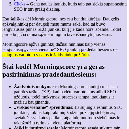
Clicks
– Gana naujas įrankis, kuris taip pat siekia supaprastinti
SEO ir turi gražų dizainą.
Esu šališkas dėl Morningscore, nes esu bendraįkūrėjas. Daugelis
apžvalgininkų per daugelį metų mums sakė, kad tai buvo
lengviausias pilnas SEO įrankis, kurį jie kada nors išbandė. Todėl
pridedu jį čia ramia sąžine ir raginu tave išbandyti juos visus.
Morningscore apžvalgininkų dažnai minimas kaip vienas
lengviausių „viskas viename“ SEO įrankių pradedantiesiems dėl
patogios vartotojo sąsajos ir žaidybinio požiūrio
.
Štai kodėl Morningscore yra geras
pasirinkimas pradedantiesiems:
Žaidybinis mokymasis:
Morningscore naudoja misijas ir
patirties taškus (XP), kad padėtų vartotojams atlikti SEO
užduotis, todėl mokymosi procesas tampa įtraukiantis ir
mažiau bauginantis.
„Viskas viename“ sprendimas:
Jis sujungia esminius SEO
įrankius, tokius kaip raktinių žodžių pozicijų stebėjimas,
svetainės sveikatos patikra, atgalinių nuorodų stebėjimas ir
raktažodžių tyrimas į vieną platformą.
Aiški ir intuityvi sąsaja:
Morningscore sąsaja sukurta taip,