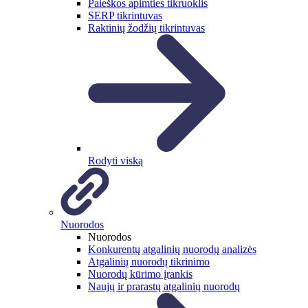
Paieškos apimties tikruoklis
SERP tikrintuvas
Raktinių žodžių tikrintuvas
Rodyti viską
Nuorodos
Nuorodos
Konkurentų atgalinių nuorodų analizės
Atgalinių nuorodų tikrinimo
Nuorodų kūrimo įrankis
Naujų ir prarastų atgalinių nuorodų