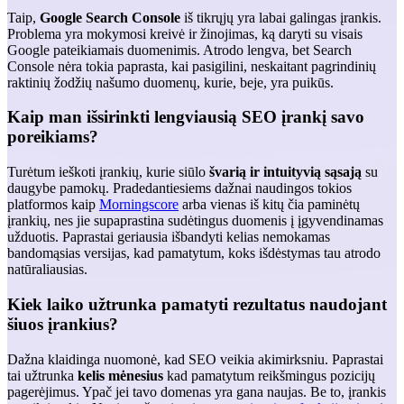
Taip,
Google Search Console
iš tikrųjų yra labai galingas įrankis.
Problema yra mokymosi kreivė ir žinojimas, ką daryti su visais
Google pateikiamais duomenimis. Atrodo lengva, bet Search
Console nėra tokia paprasta, kai pasigilini, neskaitant pagrindinių
raktinių žodžių našumo duomenų, kurie, beje, yra puikūs.
Kaip man išsirinkti lengviausią SEO įrankį savo
poreikiams?
Turėtum ieškoti įrankių, kurie siūlo
švarią ir intuityvią sąsają
su
daugybe pamokų. Pradedantiesiems dažnai naudingos tokios
platformos kaip
Morningscore
arba vienas iš kitų čia paminėtų
įrankių, nes jie supaprastina sudėtingus duomenis į įgyvendinamas
užduotis. Paprastai geriausia išbandyti kelias nemokamas
bandomąsias versijas, kad pamatytum, koks išdėstymas tau atrodo
natūraliausias.
Kiek laiko užtrunka pamatyti rezultatus naudojant
šiuos įrankius?
Dažna klaidinga nuomonė, kad SEO veikia akimirksniu. Paprastai
tai užtrunka
kelis mėnesius
kad pamatytum reikšmingus pozicijų
pagerėjimus. Ypač jei tavo domenas yra gana naujas. Be to, įrankis