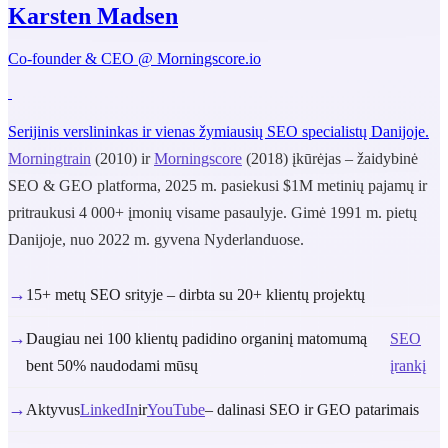
Karsten Madsen
Co-founder & CEO @ Morningscore.io
Serijinis verslininkas ir vienas žymiausių SEO specialistų Danijoje.
Morningtrain
(2010) ir
Morningscore
(2018) įkūrėjas – žaidybinė
SEO & GEO platforma, 2025 m. pasiekusi $1M metinių pajamų ir
pritraukusi 4 000+ įmonių visame pasaulyje. Gimė 1991 m. pietų
Danijoje, nuo 2022 m. gyvena Nyderlanduose.
→
15+ metų SEO srityje – dirbta su 20+ klientų projektų
→
Daugiau nei 100 klientų padidino organinį matomumą
SEO
bent 50% naudodami mūsų
įrankį
→
Aktyvus
LinkedIn
ir
YouTube
– dalinasi SEO ir GEO patarimais