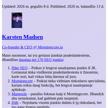
Updated:
2026 m. gegužės 8 d.
Published:
2026 m. balandžio 13 d.
Karsten Madsen
Co-founder & CEO @ Morningscore.io
Mano nuomone, tai yra geriausi įrankiai pradedantiesiems,
išbandžius
daugiau nei 170 SEO įrankių
:
Hike SEO
– Puikus ir lengvai naudojamas įrankis iš JK.
Geriausiai tinka visiškiems pradedantiesiems ir žmonėms,
kurie nori, kad viskas būtų daroma už juos.
Morningscore
– Puikiai tinka vidiniam rinkodaros specialistui,
kuriam reikia daug funkcijų, bet lengvai naudojamoje
aplinkoje.
Mangools
– panašus fokusas kaip ir Morningscore. Išbandyk
abu nemokamai, kad galėtum pats nuspręsti.
Diib
– Nepritariu visoms įrankio dalims ir jų rinkodarai, bet
juo gana lengva naudotis.