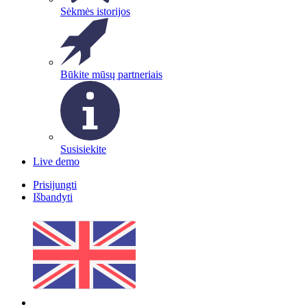
Sėkmės istorijos
Būkite mūsų partneriais
Susisiekite
Live demo
Prisijungti
Išbandyti