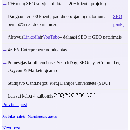
→
15+ metų SEO srityje – dirbta su 20+ klientų projektų
→
Daugiau nei 100 klientų padidino organinį matomumą
SEO
bent 50% naudodami mūsų
įrankį
→
Aktyvus
LinkedIn
ir
YouTube
– dalinasi SEO ir GEO patarimais
→
4× EY Entrepreneur nominantas
→
Pranešėjas konferencijose: SearchDay, SEOday, eComm day,
Oxycon & Marketingcamp
→
Studijavo Cand.negot. Pietų Danijos universitete (SDU)
→
Laisvai kalba 4 kalbomis 🇩🇰 🇬🇧 🇩🇪 🇳🇱
Previous post
Produkto gairės - Morningscore ateitis
Next post