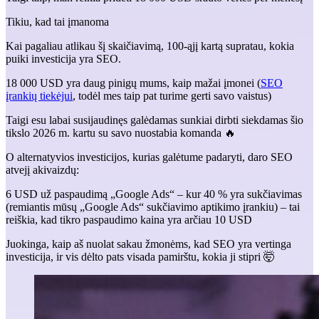
Tikiu, kad tai įmanoma
Kai pagaliau atlikau šį skaičiavimą, 100-ąjį kartą supratau, kokia
puiki investicija yra SEO.
18 000 USD yra daug pinigų mums, kaip mažai įmonei (
SEO
įrankių tiekėjui
, todėl mes taip pat turime gerti savo vaistus)
Taigi esu labai susijaudinęs galėdamas sunkiai dirbti siekdamas šio
tikslo 2026 m. kartu su savo nuostabia komanda 🔥
O alternatyvios investicijos, kurias galėtume padaryti, daro SEO
atvejį akivaizdų:
6 USD už paspaudimą „Google Ads“ – kur 40 % yra sukčiavimas
(remiantis mūsų „Google Ads“ sukčiavimo aptikimo įrankiu) – tai
reiškia, kad tikro paspaudimo kaina yra arčiau 10 USD
Juokinga, kaip aš nuolat sakau žmonėms, kad SEO yra vertinga
investicija, ir vis dėlto pats visada pamirštu, kokia ji stipri 🤯