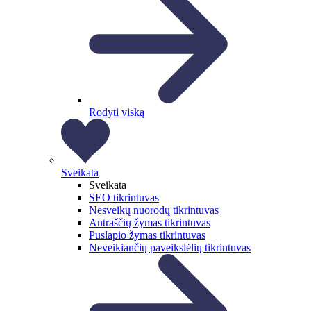
Rodyti viską
Sveikata
Sveikata
SEO tikrintuvas
Nesveikų nuorodų tikrintuvas
Antraščių žymas tikrintuvas
Puslapio žymas tikrintuvas
Neveikiančių paveikslėlių tikrintuvas