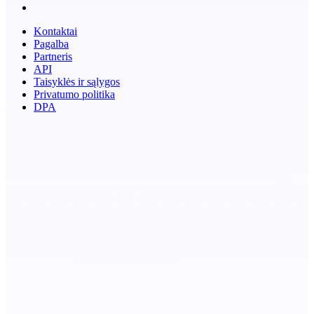
Kontaktai
Pagalba
Partneris
API
Taisyklės ir sąlygos
Privatumo politika
DPA