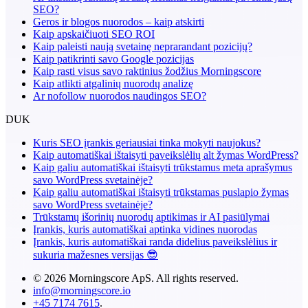
SEO?
Geros ir blogos nuorodos – kaip atskirti
Kaip apskaičiuoti SEO ROI
Kaip paleisti naują svetainę neprarandant pozicijų?
Kaip patikrinti savo Google pozicijas
Kaip rasti visus savo raktinius žodžius Morningscore
Kaip atlikti atgalinių nuorodų analizę
Ar nofollow nuorodos naudingos SEO?
DUK
Kuris SEO įrankis geriausiai tinka mokyti naujokus?
Kaip automatiškai ištaisyti paveikslėlių alt žymas WordPress?
Kaip galiu automatiškai ištaisyti trūkstamus meta aprašymus
savo WordPress svetainėje?
Kaip galiu automatiškai ištaisyti trūkstamas puslapio žymas
savo WordPress svetainėje?
Trūkstamų išorinių nuorodų aptikimas ir AI pasiūlymai
Įrankis, kuris automatiškai aptinka vidines nuorodas
Įrankis, kuris automatiškai randa didelius paveikslėlius ir
sukuria mažesnes versijas 😎
© 2026 Morningscore ApS. All rights reserved.
info@morningscore.io
+45 7174 7615
.