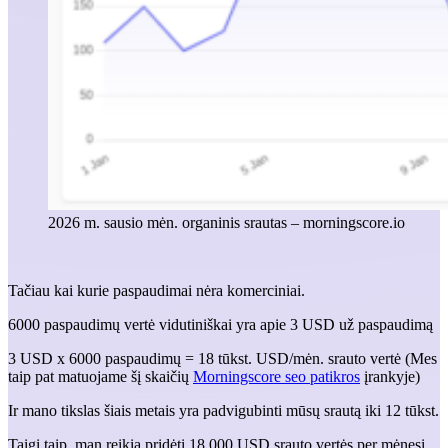
2026 m. sausio mėn. organinis srautas – morningscore.io
Tačiau kai kurie paspaudimai nėra komerciniai.
6000 paspaudimų vertė vidutiniškai yra apie 3 USD už paspaudimą
3 USD x 6000 paspaudimų = 18 tūkst. USD/mėn. srauto vertė (Mes
taip pat matuojame šį skaičių
Morningscore seo patikros
įrankyje)
Ir mano tikslas šiais metais yra padvigubinti mūsų srautą iki 12 tūkst.
Taigi taip, man reikia pridėti 18 000 USD srauto vertės per mėnesį