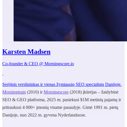
Karsten Madsen
Co-founder & CEO @ Morningscore.io
Serijinis verslininkas ir vienas žymiausių SEO specialistų Danijoje.
Morningtrain
(2010) ir
Morningscore
(2018) įkūrėjas – žaidybinė
SEO & GEO platforma, 2025 m. pasiekusi $1M metinių pajamų ir
pritraukusi 4 000+ įmonių visame pasaulyje. Gimė 1991 m. pietų
Danijoje, nuo 2022 m. gyvena Nyderlanduose.