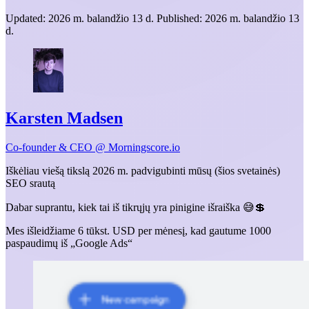
Updated:
2026 m. balandžio 13 d.
Published:
2026 m. balandžio 13
d.
Karsten Madsen
Co-founder & CEO @ Morningscore.io
Iškėliau viešą tikslą 2026 m. padvigubinti mūsų (šios svetainės)
SEO srautą
Dabar suprantu, kiek tai iš tikrųjų yra pinigine išraiška 😅💲
Mes išleidžiame 6 tūkst. USD per mėnesį, kad gautume 1000
paspaudimų iš „Google Ads“