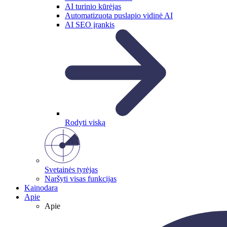
AI turinio kūrėjas
Automatizuota puslapio vidinė AI
AI SEO įrankis
Rodyti viską
Svetainės tyrėjas
Naršyti visas funkcijas
Kainodara
Apie
Apie