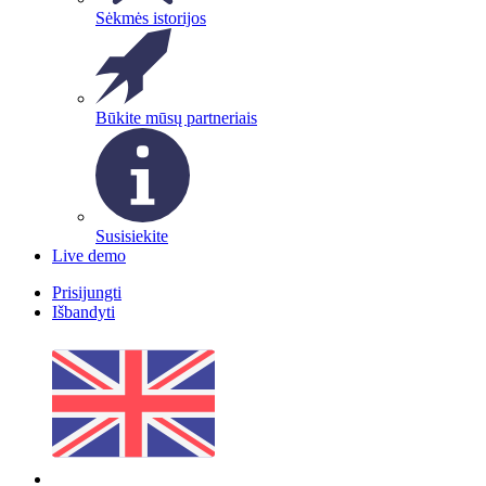
Sėkmės istorijos
Būkite mūsų partneriais
Susisiekite
Live demo
Prisijungti
Išbandyti