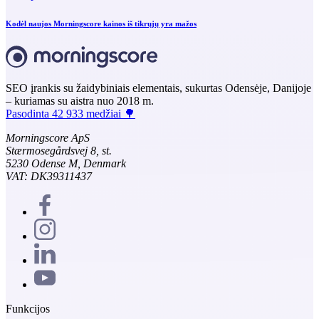
Kodėl naujos Morningscore kainos iš tikrųjų yra mažos
SEO įrankis su žaidybiniais elementais, sukurtas Odensėje, Danijoje
– kuriamas su aistra nuo 2018 m.
Pasodinta 42 933 medžiai 🌳
Morningscore ApS
Stærmosegårdsvej 8, st.
5230 Odense M, Denmark
VAT: DK39311437
Funkcijos