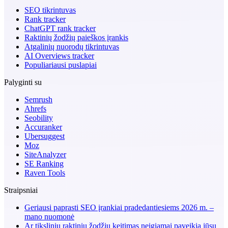
SEO tikrintuvas
Rank tracker
ChatGPT rank tracker
Raktinių žodžių paieškos įrankis
Atgalinių nuorodų tikrintuvas
AI Overviews tracker
Populiariausi puslapiai
Palyginti su
Semrush
Ahrefs
Seobility
Accuranker
Ubersuggest
Moz
SiteAnalyzer
SE Ranking
Raven Tools
Straipsniai
Geriausi paprasti SEO įrankiai pradedantiesiems 2026 m. –
mano nuomonė
Ar tikslinių raktinių žodžių keitimas neigiamai paveikia jūsų