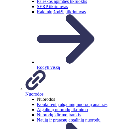
Paieškos apimties tikruoklis
SERP tikrintuvas
Raktinių žodžių tikrintuvas
Rodyti viską
Nuorodos
Nuorodos
Konkurentų atgalinių nuorodų analizės
Atgalinių nuorodų tikrinimo
Nuorodų kūrimo įrankis
Naujų ir prarastų atgalinių nuorodų