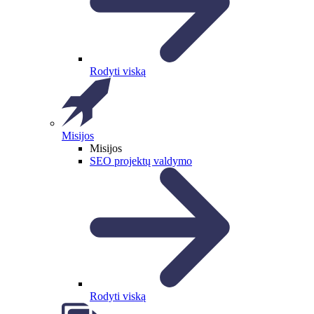
Rodyti viską
Misijos
Misijos
SEO projektų valdymo
Rodyti viską