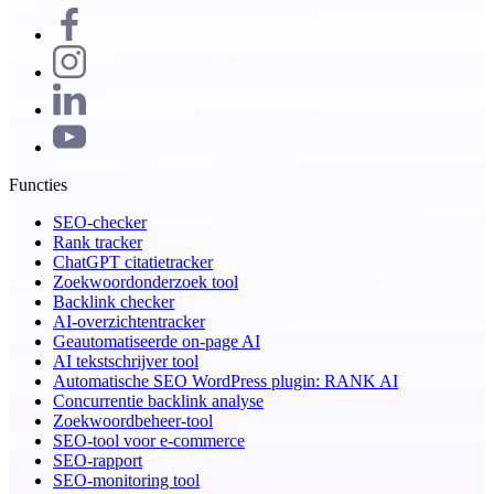
Functies
SEO-checker
Rank tracker
ChatGPT citatietracker
Zoekwoordonderzoek tool
Backlink checker
AI-overzichtentracker
Geautomatiseerde on-page AI
AI tekstschrijver tool
Automatische SEO WordPress plugin: RANK AI
Concurrentie backlink analyse
Zoekwoordbeheer-tool
SEO-tool voor e-commerce
SEO-rapport
SEO-monitoring tool