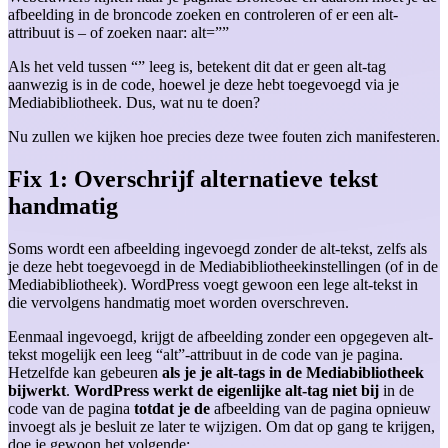
afbeelding in de broncode zoeken en controleren of er een alt-
attribuut is – of zoeken naar: alt=””
Als het veld tussen “” leeg is, betekent dit dat er geen alt-tag
aanwezig is in de code, hoewel je deze hebt toegevoegd via je
Mediabibliotheek. Dus, wat nu te doen?
Nu zullen we kijken hoe precies deze twee fouten zich manifesteren.
Fix 1: Overschrijf alternatieve tekst
handmatig
Soms wordt een afbeelding ingevoegd zonder de alt-tekst, zelfs als
je deze hebt toegevoegd in de Mediabibliotheekinstellingen (of in de
Mediabibliotheek). WordPress voegt gewoon een lege alt-tekst in
die vervolgens handmatig moet worden overschreven.
Eenmaal ingevoegd, krijgt de afbeelding zonder een opgegeven alt-
tekst mogelijk een leeg “alt”-attribuut in de code van je pagina.
Hetzelfde kan gebeuren
als je je alt-tags in de Mediabibliotheek
bijwerkt
.
WordPress werkt de eigenlijke alt-tag niet bij
in de
code van de pagina
totdat je de
afbeelding van de pagina opnieuw
invoegt als je besluit ze later te wijzigen. Om dat op gang te krijgen,
doe je gewoon het volgende: