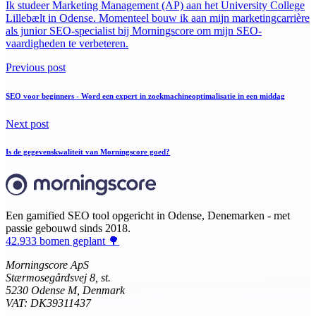
Ik studeer Marketing Management (AP) aan het University College
Lillebælt in Odense. Momenteel bouw ik aan mijn marketingcarrière
als junior SEO-specialist bij Morningscore om mijn SEO-
vaardigheden te verbeteren.
Previous post
SEO voor beginners - Word een expert in zoekmachineoptimalisatie in een middag
Next post
Is de gegevenskwaliteit van Morningscore goed?
Een gamified SEO tool opgericht in Odense, Denemarken - met
passie gebouwd sinds 2018.
42.933 bomen geplant 🌳
Morningscore ApS
Stærmosegårdsvej 8, st.
5230 Odense M, Denmark
VAT: DK39311437