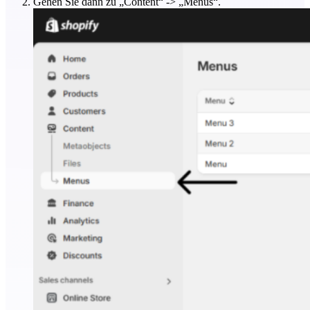
Gehen Sie dann zu „Content“ -> „Menus“.