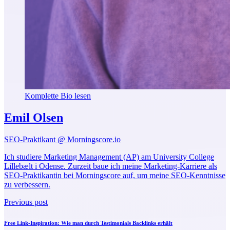
Komplette Bio lesen
Emil Olsen
SEO-Praktikant @ Morningscore.io
Ich studiere Marketing Management (AP) am University College
Lillebælt i Odense. Zurzeit baue ich meine Marketing-Karriere als
SEO-Praktikantin bei Morningscore auf, um meine SEO-Kenntnisse
zu verbessern.
Previous post
Free Link-Inspiration: Wie man durch Testimonials Backlinks erhält