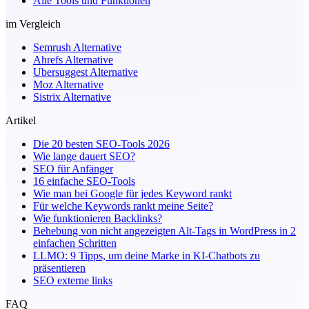
Alle Tools und Funktionen
im Vergleich
Semrush Alternative
Ahrefs Alternative
Ubersuggest Alternative
Moz Alternative
Sistrix Alternative
Artikel
Die 20 besten SEO-Tools 2026
Wie lange dauert SEO?
SEO für Anfänger
16 einfache SEO-Tools
Wie man bei Google für jedes Keyword rankt
Für welche Keywords rankt meine Seite?
Wie funktionieren Backlinks?
Behebung von nicht angezeigten Alt-Tags in WordPress in 2
einfachen Schritten
LLMO: 9 Tipps, um deine Marke in KI-Chatbots zu
präsentieren
SEO externe links
FAQ