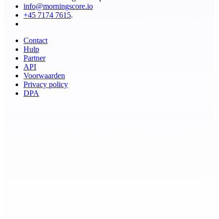
info@morningscore.io
+45 7174 7615
.
Contact
Hulp
Partner
API
Voorwaarden
Privacy policy
DPA