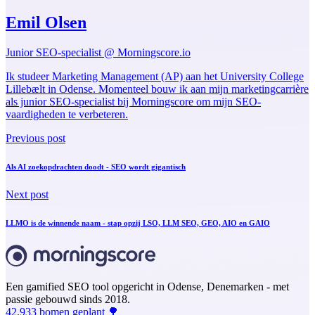
Emil Olsen
Junior SEO-specialist @ Morningscore.io
Ik studeer Marketing Management (AP) aan het University College
Lillebælt in Odense. Momenteel bouw ik aan mijn marketingcarrière
als junior SEO-specialist bij Morningscore om mijn SEO-
vaardigheden te verbeteren.
Previous post
Als AI zoekopdrachten doodt - SEO wordt gigantisch
Next post
LLMO is de winnende naam - stap opzij LSO, LLM SEO, GEO, AIO en GAIO
Een gamified SEO tool opgericht in Odense, Denemarken - met
passie gebouwd sinds 2018.
42.933 bomen geplant 🌳