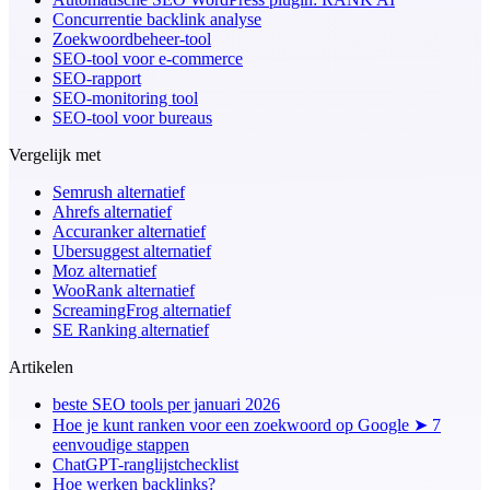
Concurrentie backlink analyse
Zoekwoordbeheer-tool
SEO-tool voor e-commerce
SEO-rapport
SEO-monitoring tool
SEO-tool voor bureaus
Vergelijk met
Semrush alternatief
Ahrefs alternatief
Accuranker alternatief
Ubersuggest alternatief
Moz alternatief
WooRank alternatief
ScreamingFrog alternatief
SE Ranking alternatief
Artikelen
beste SEO tools per januari 2026
Hoe je kunt ranken voor een zoekwoord op Google ➤ 7
eenvoudige stappen
ChatGPT-ranglijstchecklist
Hoe werken backlinks?