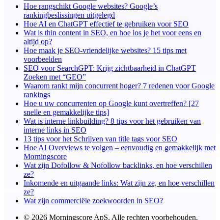
Hoe rangschikt Google websites? Google’s
rankingbeslissingen uitgelegd
Hoe AI en ChatGPT effectief te gebruiken voor SEO
Wat is thin content in SEO, en hoe los je het voor eens en
altijd op?
Hoe maak je SEO-vriendelijke websites? 15 tips met
voorbeelden
SEO voor SearchGPT: Krijg zichtbaarheid in ChatGPT
Zoeken met “GEO”
Waarom rankt mijn concurrent hoger? 7 redenen voor Google
rankings
Hoe u uw concurrenten op Google kunt overtreffen? [27
snelle en gemakkelijke tips]
Wat is interne linkbuilding? 8 tips voor het gebruiken van
interne links in SEO
13 tips voor het Schrijven van title tags voor SEO
Hoe AI Overviews te volgen – eenvoudig en gemakkelijk met
Morningscore
Wat zijn Dofollow & Nofollow backlinks, en hoe verschillen
ze?
Inkomende en uitgaande links: Wat zijn ze, en hoe verschillen
ze?
Wat zijn commerciële zoekwoorden in SEO?
© 2026 Morningscore ApS. Alle rechten voorbehouden.