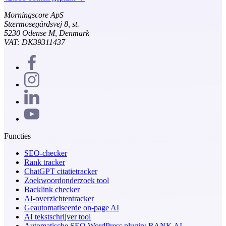
Morningscore ApS
Stærmosegårdsvej 8, st.
5230 Odense M, Denmark
VAT: DK39311437
Functies
SEO-checker
Rank tracker
ChatGPT citatietracker
Zoekwoordonderzoek tool
Backlink checker
AI-overzichtentracker
Geautomatiseerde on-page AI
AI tekstschrijver tool
Automatische SEO WordPress plugin: RANK AI